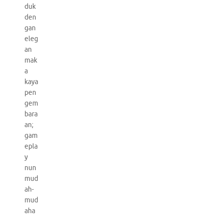
duk
den
gan
eleg
an
mak
a
kaya
pen
gem
bara
an;
gam
epla
y
nun
mud
ah-
mud
aha