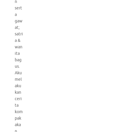
n
sert
a
gaw
at;
satri
a &
wan
ita
bag
us.
Aku
mel
aku
kan
ceri
ta
kom
pak
aka
n