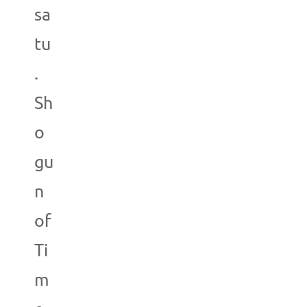
sa
tu
.
Sh
o
gu
n
of
Ti
m