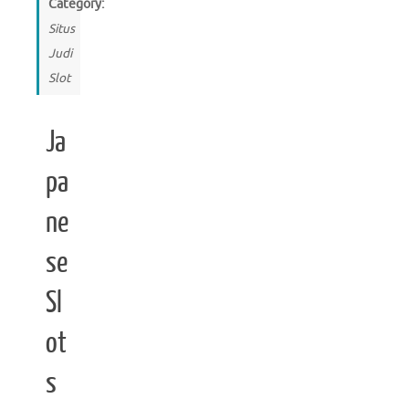
Category:
Situs
Judi
Slot
Ja
pa
ne
se
Sl
ot
s