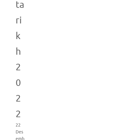
ta
ri
k
h
2
0
2
2
22
Des
emb