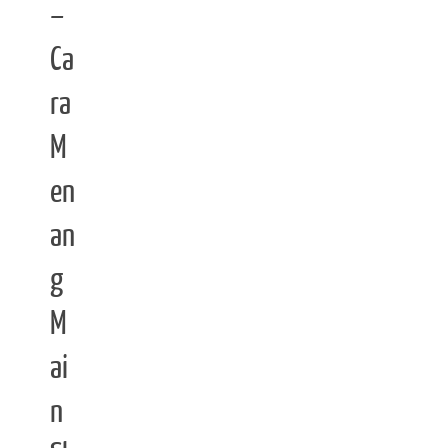
–
Ca
ra
M
en
an
g
M
ai
n