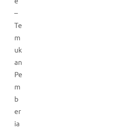
e
–
Te
m
uk
an
Pe
m
b
er
ia