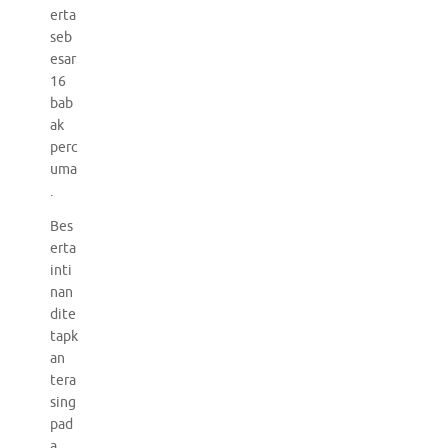
erta
seb
esar
16
bab
ak
perc
uma
.
Bes
erta
inti
nan
dite
tapk
an
tera
sing
pad
a