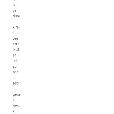
haln
ya
duni
a
kira-
kira
bes
erta
teat
er
seb
ab
pad
a
seti
ap
gera
k.
Awa
k