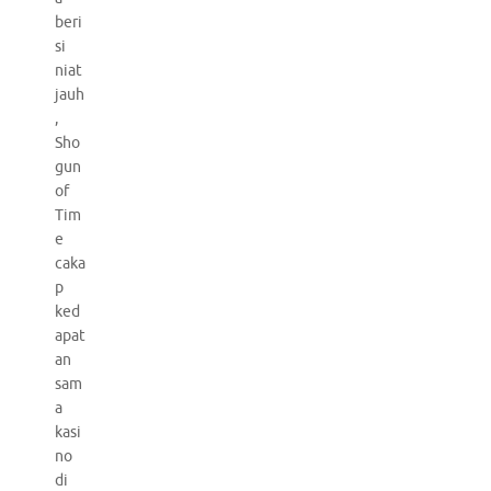
beri
si
niat
jauh
,
Sho
gun
of
Tim
e
caka
p
ked
apat
an
sam
a
kasi
no
di