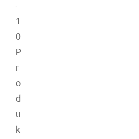
.
1
0
P
r
o
d
u
k