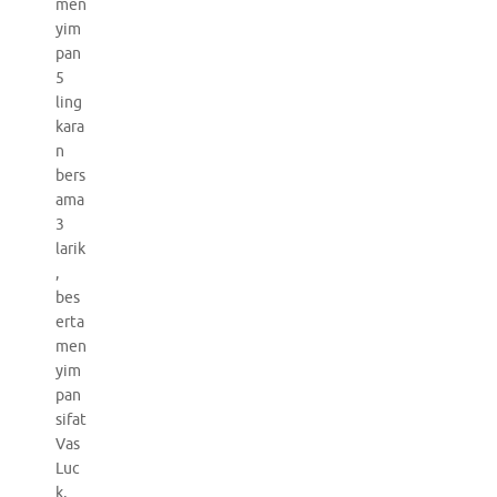
men
yim
pan
5
ling
kara
n
bers
ama
3
larik
,
bes
erta
men
yim
pan
sifat
Vas
Luc
k,