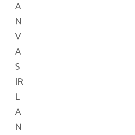
A
N
V
A
S
IR
L
A
N