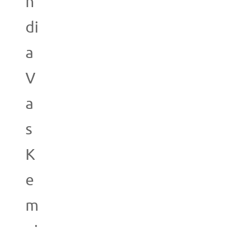
n
di
a
V
a
s
K
e
m