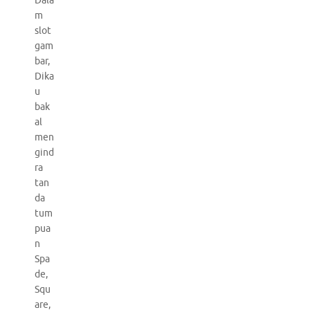
Dala
m
slot
gam
bar,
Dika
u
bak
al
men
gind
ra
tan
da
tum
pua
n
Spa
de,
Squ
are,