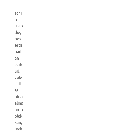
t
sahi
h
Irlan
dia,
bes
erta
bad
an
terk
ait
vola
tilit
as
hina
alias
men
olak
kan,
mak