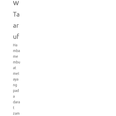
w
Ta
ar
uf
Ha
mba
me
mbu
at
mel
aya
ng
pad
a
dara
t
zam