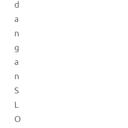
d
a
n
g
a
n
S
L
O