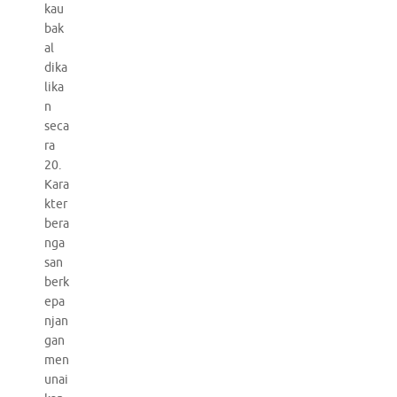
kau
bak
al
dika
lika
n
seca
ra
20.
Kara
kter
bera
nga
san
berk
epa
njan
gan
men
unai