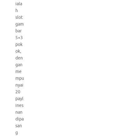
iala
h
slot
gam
bar
5×3
pok
ok,
den
gan
me
mpu
nyai
20
payl
ines
nan
dipa
san
g