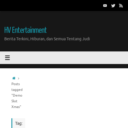
Skip
to
content
HV Entertainment
Berita Terkini, Hiburan, dan Semua Tentang Judi
Home
Posts
tagged
"Demo
Slot
Xmas"
Tag: