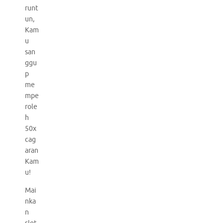
runt
un,
Kam
u
san
ggu
p
me
mpe
role
h
50x
cag
aran
Kam
u!
Mai
nka
n