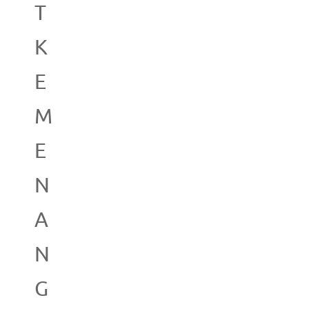
T
K
E
M
E
N
A
N
G