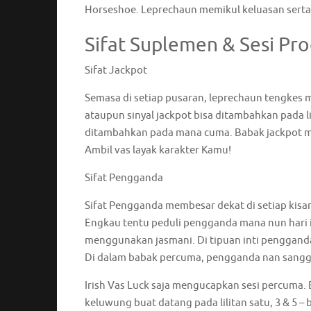
Horseshoe. Leprechaun memikul keluasan serta
Sifat Suplemen & Sesi Pr
Sifat Jackpot
Semasa di setiap pusaran, leprechaun tengkes me
ataupun sinyal jackpot bisa ditambahkan pada lil
ditambahkan pada mana cuma. Babak jackpot 
Ambil vas layak karakter Kamu!
Sifat Pengganda
Sifat Pengganda membesar dekat di setiap kisa
Engkau tentu peduli pengganda mana nun hari i
menggunakan jasmani. Di tipuan inti pengganda y
Di dalam babak percuma, pengganda nan sanggup 
Irish Vas Luck saja mengucapkan sesi percuma
keluwung buat datang pada lilitan satu, 3 & 5