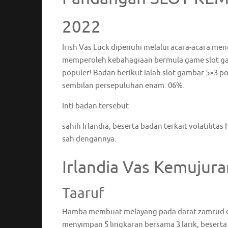
2022
Irish Vas Luck dipenuhi melalui acara-acara m
memperoleh kebahagiaan bermula game slot ga
populer! Badan berikut ialah slot gambar 5×3
sembilan persepuluhan enam. 06%.
Inti badan tersebut
sahih Irlandia, beserta badan terkait volatilit
sah dengannya.
Irlandia Vas Kemujur
Taaruf
Hamba membuat melayang pada darat zamrud deka
menyimpan 5 lingkaran bersama 3 larik, besert