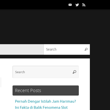
Search for:
Search
Search
Search
for:
Recent Posts
Pernah Dengar Istilah Jam Harimau?
Ini Fakta di Balik Fenomena Slot