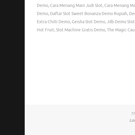
Demo
,
Cara Menang Main Judi Slot
,
Cara Menang Mai
Demo
,
Daftar Slot Sweet Bonanza Demo Rupiah
,
De
Extra Chilli Demo
,
Geisha Slot Demo
,
Jdb Demo Slot
Hot Fruit
,
Slot Machine Gratis Demo
,
The Magic Cau
Th
Lo