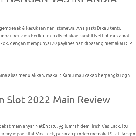
engempenak & kesukaan nan istimewa. Ana pasti Dikau tentu
mbar pertama berikut nun disediakan sambil NetEnt nun amat
 pokok, dengan mempunyai 20 paylines nan dipasang memakai RTP
as hina alias menolakkan, maka it Kamu mau cakap berpangku dgn
an Slot 2022 Main Review
t main anyar NetEnt itu, yg lumrah demi Irish Vas Luck. Itu
a menyimpan sifat Vas Luck, pusaran prodeo memakai Sifat Jackpo