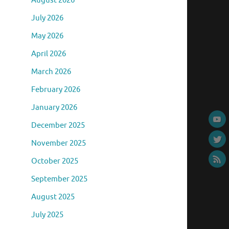
August 2026
July 2026
May 2026
April 2026
March 2026
February 2026
January 2026
December 2025
November 2025
October 2025
September 2025
August 2025
July 2025