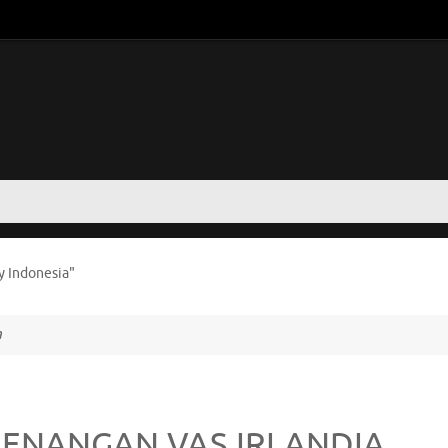
y Indonesia"
a
MENANGAN VAS IRLANDIA