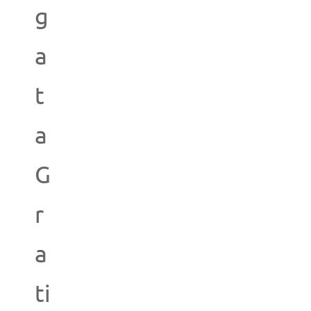
g
a
t
a
G
r
a
ti