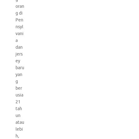
oran
g di
Pen
nsyl
vani
a
dan
jers
ey
baru
yan
g
ber
usia
21
tah
un
atau
lebi
h,