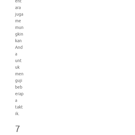
ent
ara
juga
me
mun
gkin
kan
And
a
unt
uk
men
guji
beb
erap
a
takt
ik.
7