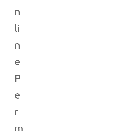
n
li
n
e
P
e
r
m