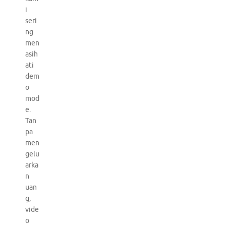
i
seri
ng
men
asih
ati
dem
o
mod
e.
Tan
pa
men
gelu
arka
n
uan
g,
vide
o