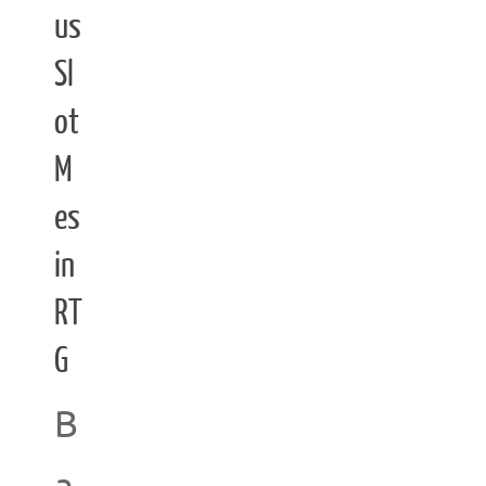
us
Sl
ot
M
es
in
RT
G
B