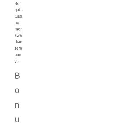
Bor
gata
Casi
no
men
awa
rkan
sem
uan
ya.
B
o
n
u