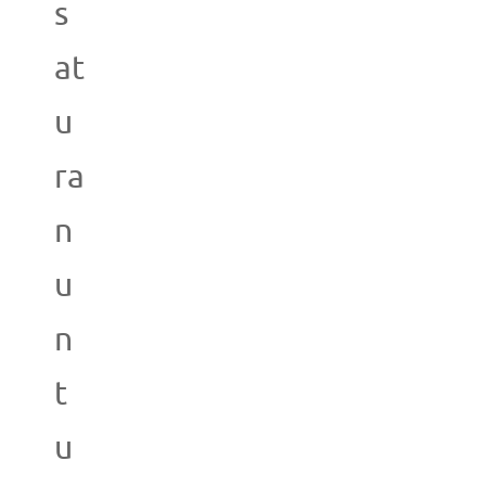
s
at
u
ra
n
u
n
t
u