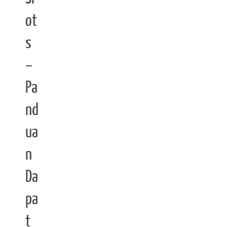
ot
s
–
Pa
nd
ua
n
Da
pa
t