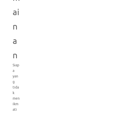
ai
n
a
n
Siap
a
yan
g
tida
k
men
ikm
ati