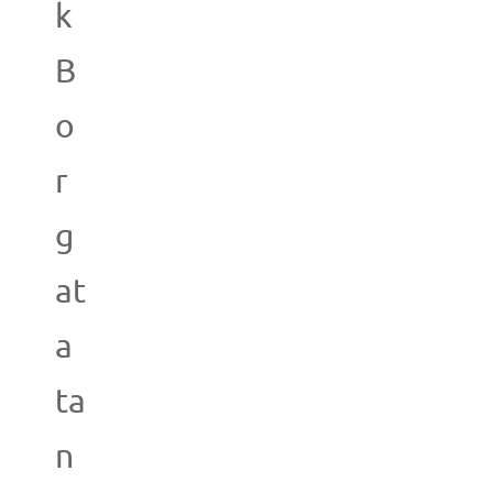
k
B
o
r
g
at
a
ta
n