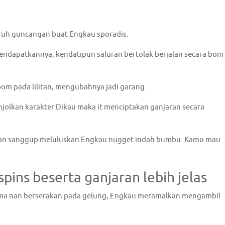
uh guncangan buat Engkau sporadis.
endapatkannya, kendatipun saluran bertolak berjalan secara bom
m pada lilitan, mengubahnya jadi garang.
olkan karakter Dikau maka it menciptakan ganjaran secara
an sanggup meluluskan Engkau nugget indah bumbu. Kamu mau
spins beserta ganjaran lebih jelas
tama nan berserakan pada gelung, Engkau meramalkan mengambil