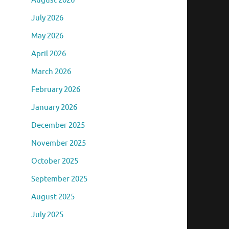
August 2026
July 2026
May 2026
April 2026
March 2026
February 2026
January 2026
December 2025
November 2025
October 2025
September 2025
August 2025
July 2025