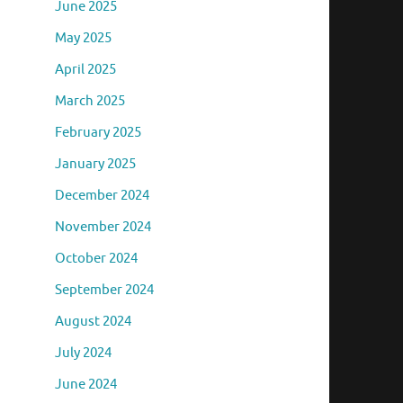
June 2025
May 2025
April 2025
March 2025
February 2025
January 2025
December 2024
November 2024
October 2024
September 2024
August 2024
July 2024
June 2024