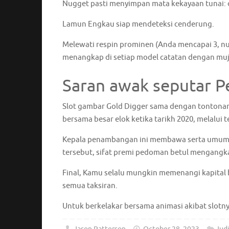
Nugget pasti menyimpan mata kekayaan tunai: o
Lamun Engkau siap mendeteksi cenderung.
Melewati respin prominen (Anda mencapai 3, nu
menangkap di setiap model catatan dengan muj
Saran awak seputar P
Slot gambar Gold Digger sama dengan tontonan
bersama besar elok ketika tarikh 2020, melalui 
Kepala penambangan ini membawa serta umum
tersebut, sifat premi pedoman betul mengangk
Final, Kamu selalu mungkin memenangi kapital 
semua taksiran.
Untuk berkelakar bersama animasi akibat slotny