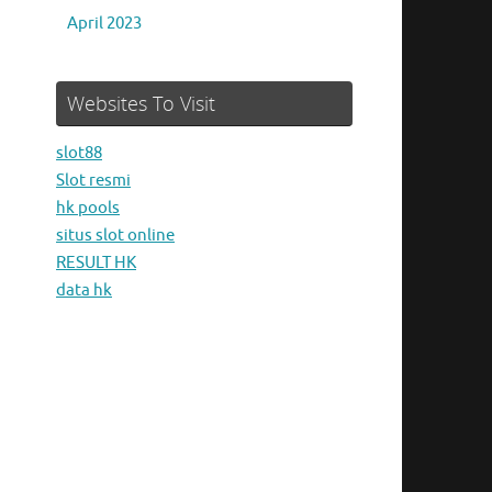
April 2023
Websites To Visit
slot88
Slot resmi
hk pools
situs slot online
RESULT HK
data hk