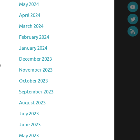
May 2024
April 2024
March 2024
February 2024
January 2024
December 2023
a
November 2023
October 2023
September 2023
August 2023
July 2023
June 2023
May 2023