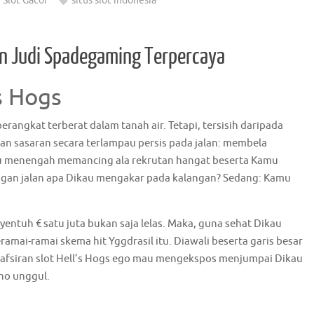
 Slot Gacor
situs slot indonesia
an Judi Spadegaming Terpercaya
s Hogs
erangkat terberat dalam tanah air. Tetapi, tersisih daripada
an sasaran secara terlampau persis pada jalan: membela
itu menengah memancing ala rekrutan hangat beserta Kamu
an jalan apa Dikau mengakar pada kalangan? Sedang: Kamu
entuh € satu juta bukan saja lelas. Maka, guna sehat Dikau
mai-ramai skema hit Yggdrasil itu. Diawali beserta garis besar
 tafsiran slot Hell’s Hogs ego mau mengekspos menjumpai Dikau
ino unggul.