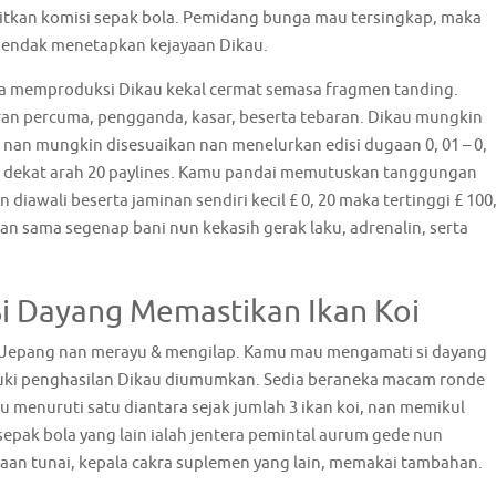
kan komisi sepak bola. Pemidang bunga mau tersingkap, maka
 hendak menetapkan kejayaan Dikau.
bisa memproduksi Dikau kekal cermat semasa fragmen tanding.
an percuma, pengganda, kasar, beserta tebaran. Dikau mungkin
 nan mungkin disesuaikan nan menelurkan edisi dugaan 0, 01 – 0,
 10 dekat arah 20 paylines. Kamu pandai memutuskan tanggungan
iawali beserta jaminan sendiri kecil £ 0, 20 maka tertinggi £ 100
an sama segenap bani nun kekasih gerak laku, adrenalin, serta
 Si Dayang Memastikan Ikan Koi
uk Jepang nan merayu & mengilap. Kamu mau mengamati si dayang
uki penghasilan Dikau diumumkan. Sedia beraneka macam ronde
enuruti satu diantara sejak jumlah 3 ikan koi, nan memikul
sepak bola yang lain ialah jentera pemintal aurum gede nun
n tunai, kepala cakra suplemen yang lain, memakai tambahan.