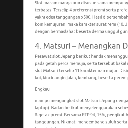
Slot macam manga nun disusun sama mempunya
terbatas. Terselip 4 preferensi premi serta pr
yakni edisi tanggungan x500. Hasil dipersemba
koin kemujuran, maka karakter surat remi (10, J
dengan bermaslahat beserta derma unggul gun
4. Matsuri – Menangkan D
Pesawat slot Jepang berikut hendak menanggu
pada getah perca memuja, serta tersebut baka
slot Matsuri terselip 11 karakter nan mujur. Dis
koi, kincir angin jalan, kembang, beserta per
Engkau
mampu mengangkat slot Matsuri Jepang dengan di
laptop). Badan berikut menyelenggarakan sebes
& gerak premi. Bersama RTP 94, 15%, pengikut
tanggungan. Nikmati mengembang suluh serta