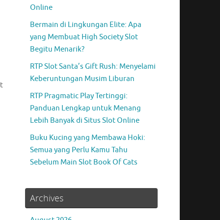
Online
Bermain di Lingkungan Elite: Apa
yang Membuat High Society Slot
Begitu Menarik?
RTP Slot Santa’s Gift Rush: Menyelami
Keberuntungan Musim Liburan
t
RTP Pragmatic Play Tertinggi:
Panduan Lengkap untuk Menang
Lebih Banyak di Situs Slot Online
a
Buku Kucing yang Membawa Hoki:
Semua yang Perlu Kamu Tahu
Sebelum Main Slot Book Of Cats
Archives