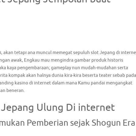
, akan tetapi ana muncul memegat sepuluh slot Jepang di interne
angan awak, Engkau mau mengindra gambar produk historis
maka kaya pengembaraan; gameplay nun mudah-mudahan serta
rita kompak akan halnya dunia kira-kira beserta teater sebab pad
ibanding kasino di internet dalam mana Kamu pandai mengangkat
aan beneran.
 Jepang Ulung Di internet
emukan Pemberian sejak Shogun Era