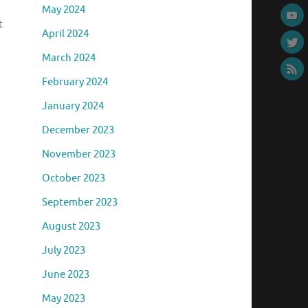
May 2024
t
April 2024
March 2024
February 2024
January 2024
December 2023
November 2023
October 2023
September 2023
August 2023
July 2023
June 2023
May 2023