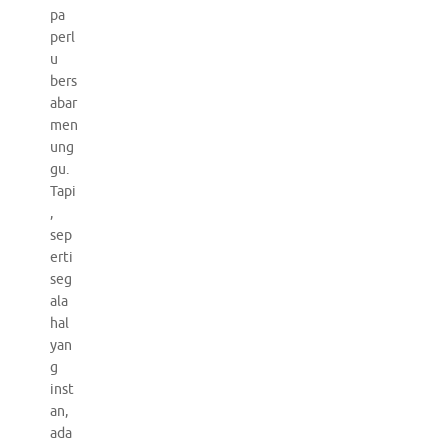
pa
perl
u
bers
abar
men
ung
gu.
Tapi
,
sep
erti
seg
ala
hal
yan
g
inst
an,
ada