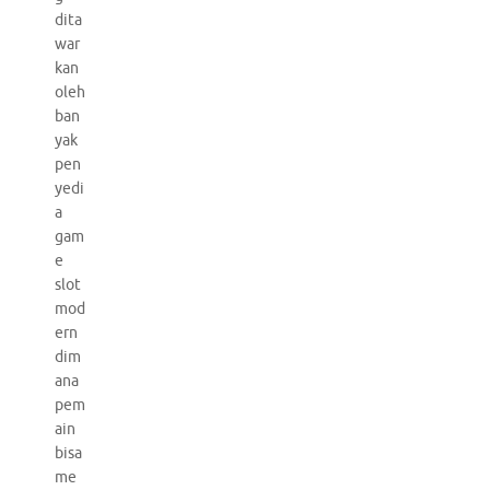
dita
war
kan
oleh
ban
yak
pen
yedi
a
gam
e
slot
mod
ern
dim
ana
pem
ain
bisa
me