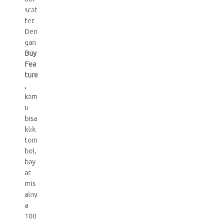
scat
ter.
Den
gan
Buy
Fea
ture
,
kam
u
bisa
klik
tom
bol,
bay
ar
mis
alny
a
100