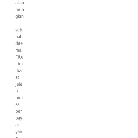
atau
mun
gkin
,
seb
uah
dile
ma.
Fitu
r ini
ibar
at
jala
n
pint
as
ber
bay
ar
yan