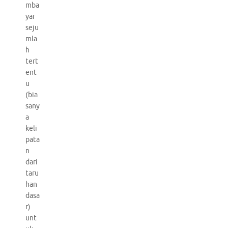
mba
yar
seju
mla
h
tert
ent
u
(bia
sany
a
keli
pata
n
dari
taru
han
dasa
r)
unt