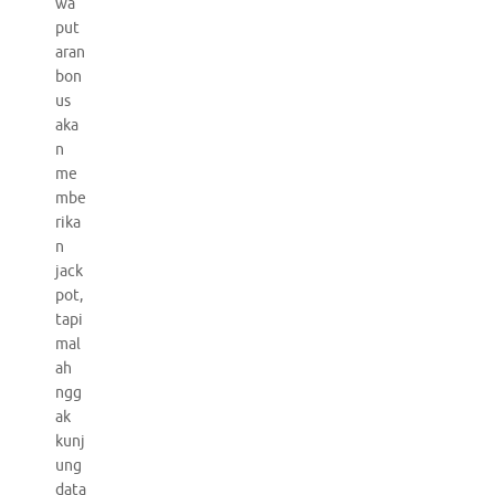
wa
put
aran
bon
us
aka
n
me
mbe
rika
n
jack
pot,
tapi
mal
ah
ngg
ak
kunj
ung
data