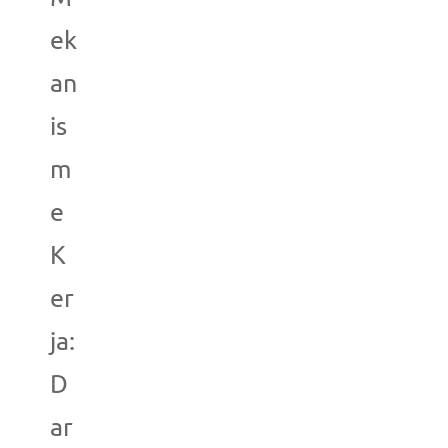
ek
an
is
m
e
K
er
ja:
D
ar