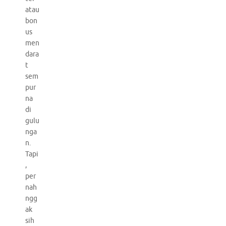
atau
bon
us
men
dara
t
sem
pur
na
di
gulu
nga
n.
Tapi
,
per
nah
ngg
ak
sih