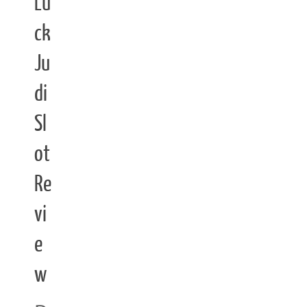
Lu
ck
Ju
di
Sl
ot
Re
vi
e
w