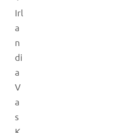
Irl
a
n
di
a
V
a
s
K