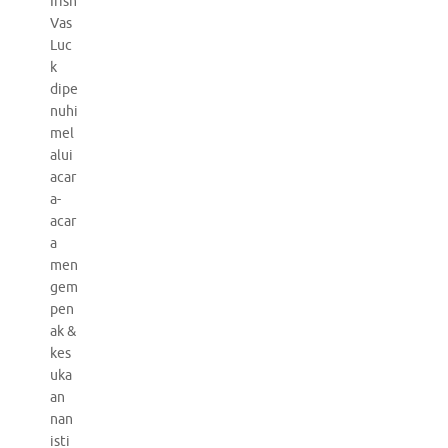
Irish
Vas
Luc
k
dipe
nuhi
mel
alui
acar
a-
acar
a
men
gem
pen
ak &
kes
uka
an
nan
isti