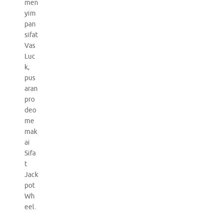
men
yim
pan
sifat
Vas
Luc
k,
pus
aran
pro
deo
me
mak
ai
Sifa
t
Jack
pot
Wh
eel.