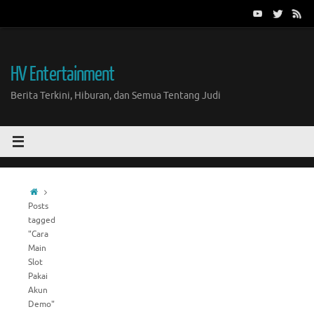
Skip
to
content
HV Entertainment
Berita Terkini, Hiburan, dan Semua Tentang Judi
Home
Posts
tagged
"Cara
Main
Slot
Pakai
Akun
Demo"