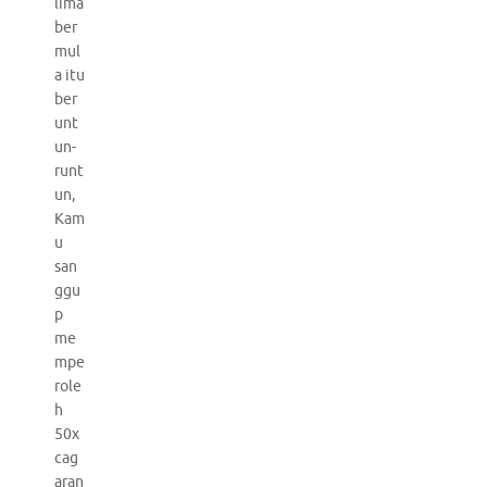
lima
ber
mul
a itu
ber
unt
un-
runt
un,
Kam
u
san
ggu
p
me
mpe
role
h
50x
cag
aran