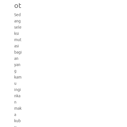
ot
Sed
ang
sele
ksi
mut
asi
bagi
an
yan
g
kam
u
ingi
nka
n
mak
a
kub