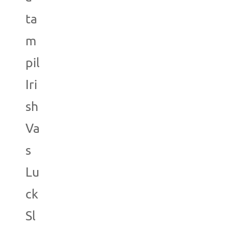
ta
m
pil
Iri
sh
Va
s
Lu
ck
Sl