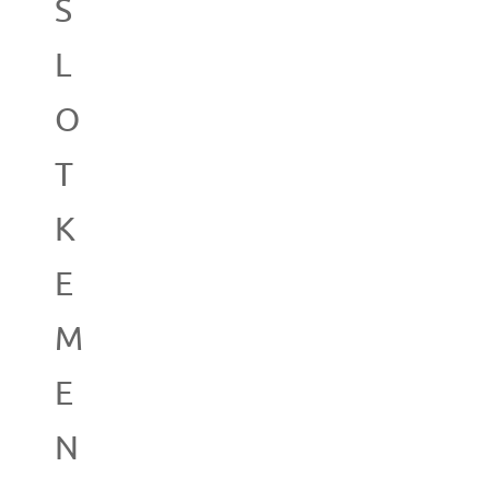
S
L
O
T
K
E
M
E
N