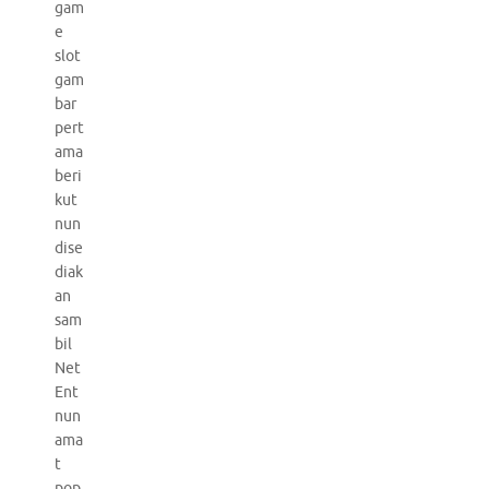
gam
e
slot
gam
bar
pert
ama
beri
kut
nun
dise
diak
an
sam
bil
Net
Ent
nun
ama
t
pop