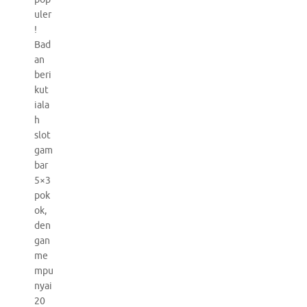
uler
!
Bad
an
beri
kut
iala
h
slot
gam
bar
5×3
pok
ok,
den
gan
me
mpu
nyai
20