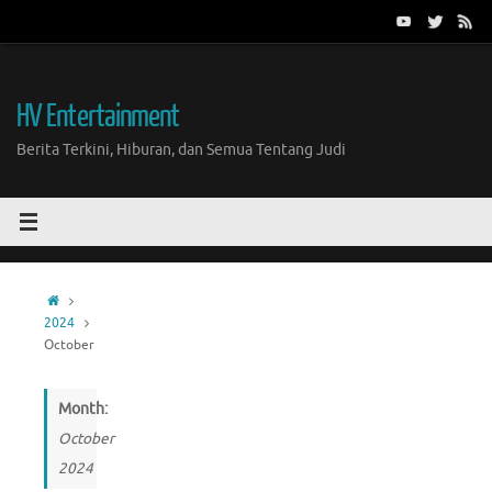
Skip
to
content
HV Entertainment
Berita Terkini, Hiburan, dan Semua Tentang Judi
Home
2024
October
Month:
October
2024