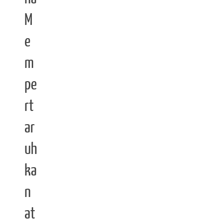
M
e
m
pe
rt
ar
uh
ka
n
at