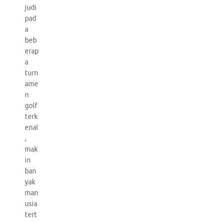
judi
pad
a
beb
erap
a
turn
ame
n
golf
terk
enal
,
mak
in
ban
yak
man
usia
tert