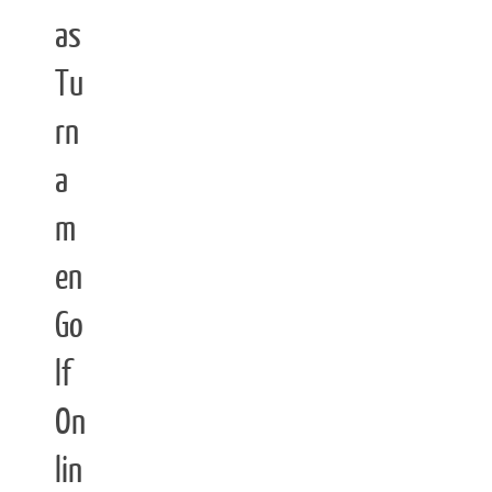
as
Tu
rn
a
m
en
Go
lf
On
lin