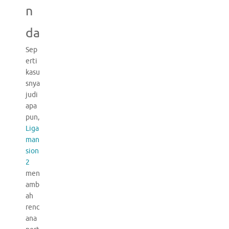
n
da
Sep
erti
kasu
snya
judi
apa
pun,
Liga
man
sion
2
men
amb
ah
renc
ana