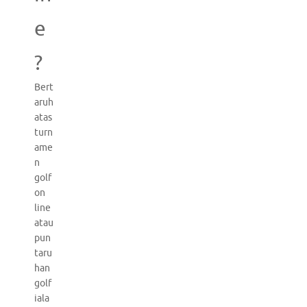
e
?
Bert
aruh
atas
turn
ame
n
golf
on
line
atau
pun
taru
han
golf
iala