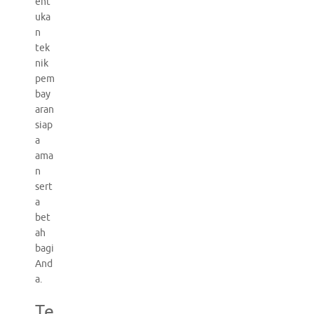
ent
uka
n
tek
nik
pem
bay
aran
siap
a
ama
n
sert
a
bet
ah
bagi
And
a.
Te