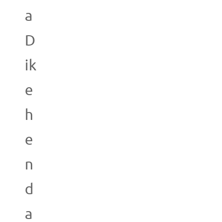
a
D
ik
e
h
e
n
d
a