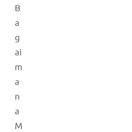
B
a
g
ai
m
a
n
a
M