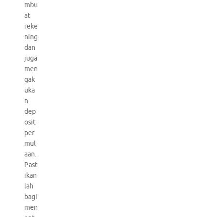
mbu
at
reke
ning
dan
juga
men
gak
uka
n
dep
osit
per
mul
aan.
Past
ikan
lah
bagi
men