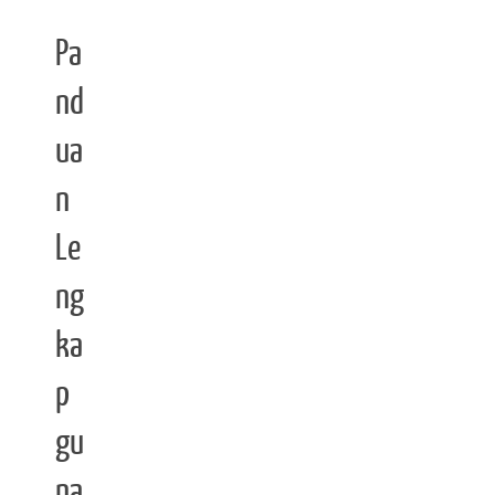
Pa
nd
ua
n
Le
ng
ka
p
gu
na