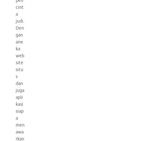
pen
cint
a
judi.
Den
gan
ane
ka
web
site
situ
s
dan
juga
apli
kasi
siap
a
men
awa
rkan