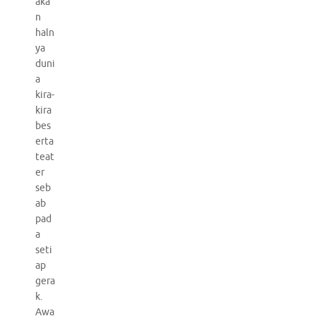
aka
n
haln
ya
duni
a
kira-
kira
bes
erta
teat
er
seb
ab
pad
a
seti
ap
gera
k.
Awa