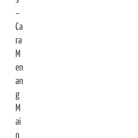
–
Ca
ra
M
en
an
g
M
ai
n