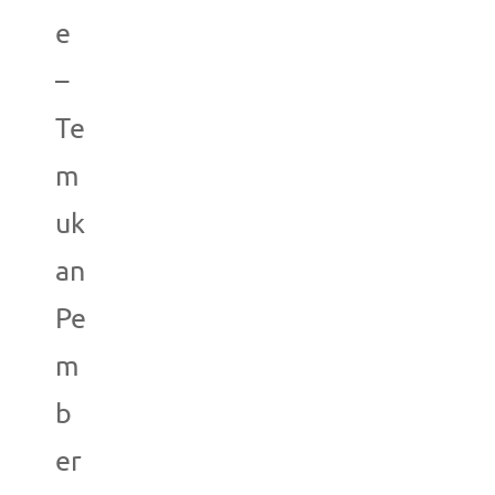
e
–
Te
m
uk
an
Pe
m
b
er