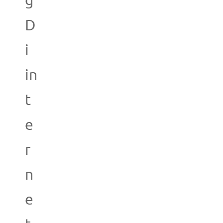
g
D
i
in
t
e
r
n
e