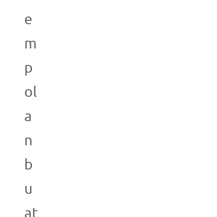
e
m
p
ol
a
n
b
u
at