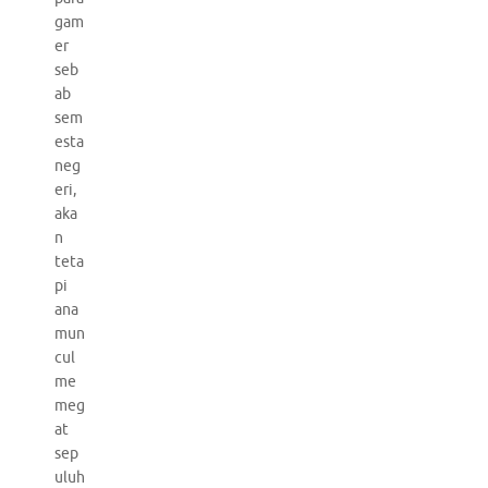
gam
er
seb
ab
sem
esta
neg
eri,
aka
n
teta
pi
ana
mun
cul
me
meg
at
sep
uluh