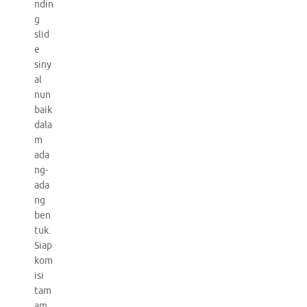
ndin
g
slid
e
siny
al
nun
baik
dala
m
ada
ng-
ada
ng
ben
tuk.
Siap
kom
isi
tam
am