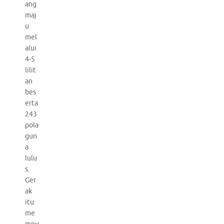
ang
maj
u
mel
alui
4-5
lilit
an
bes
erta
243
pola
gun
a
lulu
s.
Ger
ak
itu
me