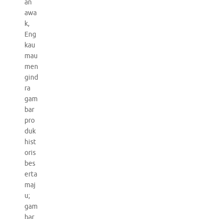
an
awa
k,
Eng
kau
mau
men
gind
ra
gam
bar
pro
duk
hist
oris
bes
erta
maj
u;
gam
bar