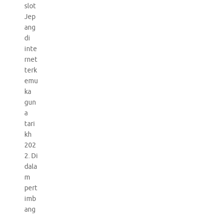
slot
Jep
ang
di
inte
rnet
terk
emu
ka
gun
a
tari
kh
202
2. Di
dala
m
pert
imb
ang