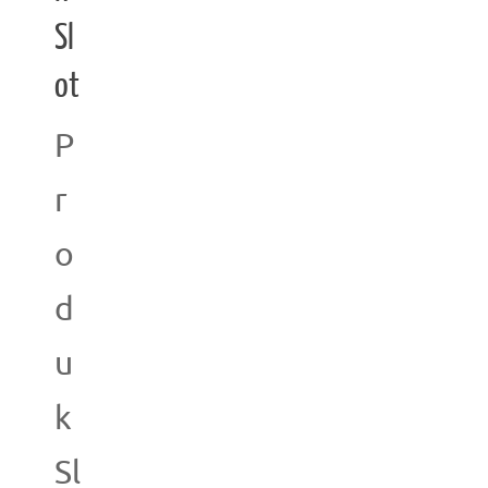
Sl
ot
P
r
o
d
u
k
Sl