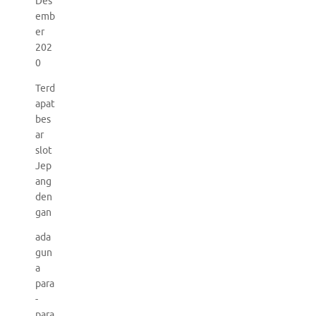
Des
emb
er
202
0
Terd
apat
bes
ar
slot
Jep
ang
den
gan
ada
gun
a
para
-
para