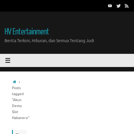
Skip
to
content
HV Entertainment
Berita Terkini, Hiburan, dan Semua Tentang Judi
Home
Posts
tagged
"Akun
Demo
Slot
Habanero"