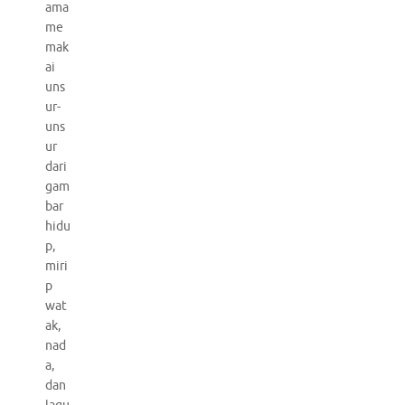
ama
me
mak
ai
uns
ur-
uns
ur
dari
gam
bar
hidu
p,
miri
p
wat
ak,
nad
a,
dan