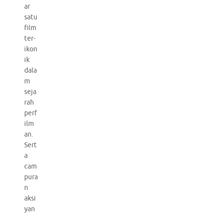
ar
satu
film
ter-
ikon
ik
dala
m
seja
rah
perf
ilm
an.
Sert
a
cam
pura
n
aksi
yan