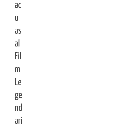
ac
u
as
al
Fil
m
Le
ge
nd
ari