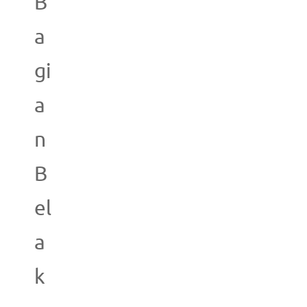
B
a
gi
a
n
B
el
a
k