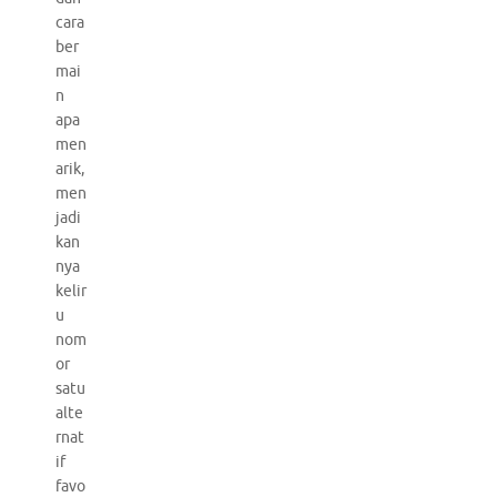
cara
ber
mai
n
apa
men
arik,
men
jadi
kan
nya
kelir
u
nom
or
satu
alte
rnat
if
favo