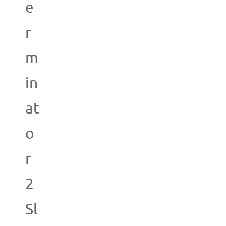
e
r
m
in
at
o
r
2
Sl