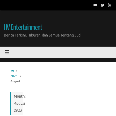
Skip
to
content
HV Entertainment
Berita Terkini, Hiburan, dan Semua Tentang Judi
Home
2025
August
Month:
August
2025