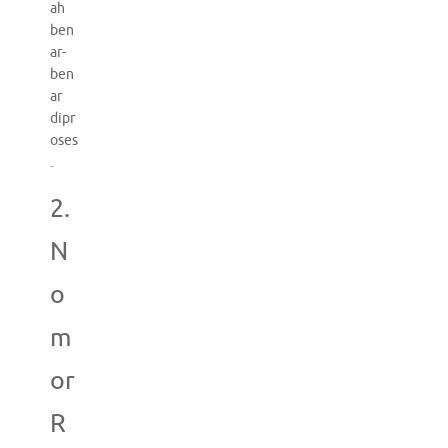
ah
ben
ar-
ben
ar
dipr
oses
.
2.
N
o
m
or
R