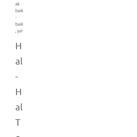
ak
baik
-
baik
, ya!
H
al
-
H
al
T