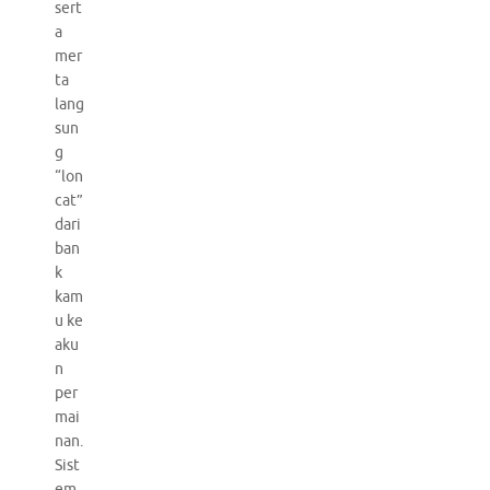
sert
a
mer
ta
lang
sun
g
“lon
cat”
dari
ban
k
kam
u ke
aku
n
per
mai
nan.
Sist
em