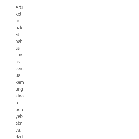
Arti
kel
ini
bak
al
bah
as
tunt
as
sem
ua
kem
ung
kina
n
pen
yeb
abn
ya,
dari