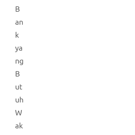
B
an
k
ya
ng
B
ut
uh
W
ak