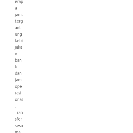
erap
a
jam,
terg
ant
ung
kebi
jaka
n
ban
k
dan
jam
ope
rasi
onal
.
Tran
sfer
sesa
ma