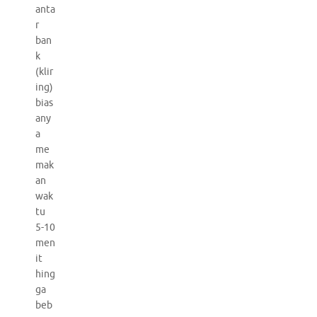
anta
r
ban
k
(klir
ing)
bias
any
a
me
mak
an
wak
tu
5-10
men
it
hing
ga
beb