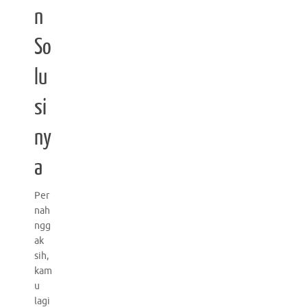
n
So
lu
si
ny
a
Per
nah
ngg
ak
sih,
kam
u
lagi