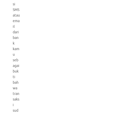
si
SMS
atau
ema
il
dari
ban
k
kam
u
seb
agai
buk
ti
bah
wa
tran
saks
i
sud