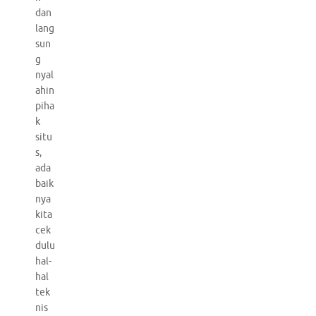
dan
lang
sun
g
nyal
ahin
piha
k
situ
s,
ada
baik
nya
kita
cek
dulu
hal-
hal
tek
nis