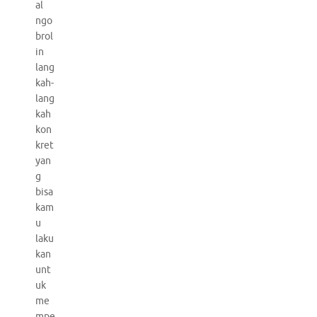
al
ngo
brol
in
lang
kah-
lang
kah
kon
kret
yan
g
bisa
kam
u
laku
kan
unt
uk
me
mpe