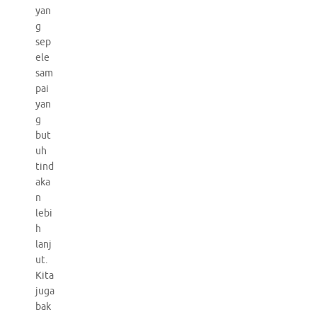
yan
g
sep
ele
sam
pai
yan
g
but
uh
tind
aka
n
lebi
h
lanj
ut.
Kita
juga
bak