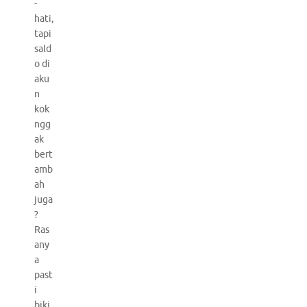
-
hati,
tapi
sald
o di
aku
n
kok
ngg
ak
bert
amb
ah
juga
?
Ras
any
a
past
i
biki