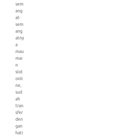
sem
ang
at-
sem
ang
atny
a
mau
mai
n
slot
onli
ne,
sud
ah
tran
sfer
den
gan
hati