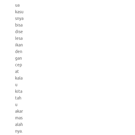
ua
kasu
snya
bisa
dise
lesa
ikan
den
gan
cep
at
kala
u
kita
tah
u
akar
mas
alah
nya.