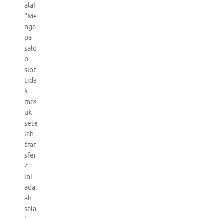
alah
“Me
nga
pa
sald
o
slot
tida
k
mas
uk
sete
lah
tran
sfer
?”
ini
adal
ah
sala