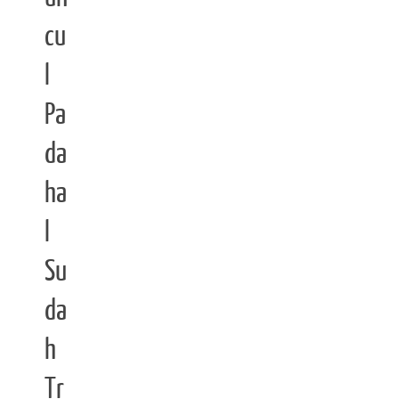
cu
l
Pa
da
ha
l
Su
da
h
Tr