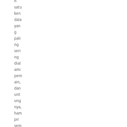
h
satu
ken
dala
yan
g
pali
ng
seri
ng
dial
ami
pem
ain,
dan
unt
ung
nya,
ham
pir
sem