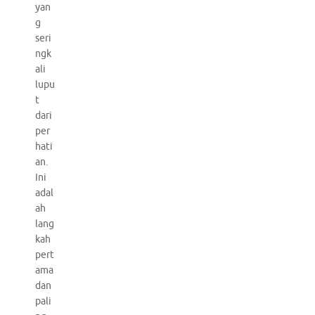
yan
g
seri
ngk
ali
lupu
t
dari
per
hati
an.
Ini
adal
ah
lang
kah
pert
ama
dan
pali