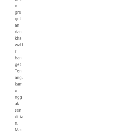
n
gre
get
an
dan
kha
wati
r
ban
get.
Ten
ang,
kam
u
ngg
ak
sen
diria
n.
Mas