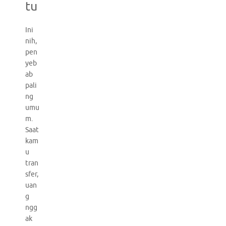
tu
Ini
nih,
pen
yeb
ab
pali
ng
umu
m.
Saat
kam
u
tran
sfer,
uan
g
ngg
ak