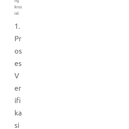
ng
krus
ial.
1.
Pr
os
es
V
er
ifi
ka
si