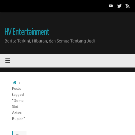
Skip
to
content
HV Entertainment
Berita Terkini, Hiburan, dan Semua Tentang Judi
Home
Posts
tagged
"Demo
Slot
Aztec
Rupiah"