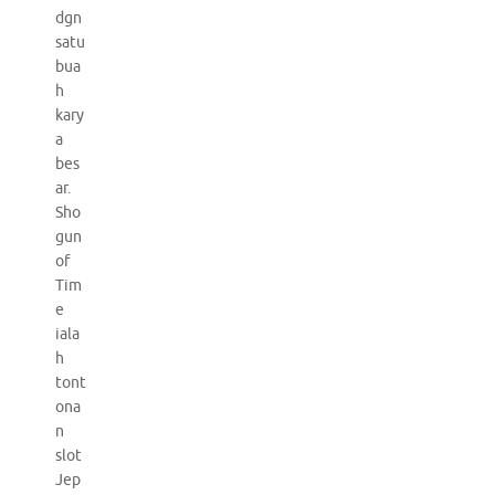
dgn
satu
bua
h
kary
a
bes
ar.
Sho
gun
of
Tim
e
iala
h
tont
ona
n
slot
Jep