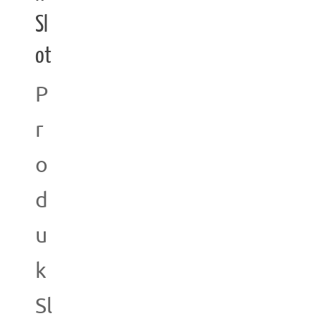
Sl
ot
P
r
o
d
u
k
Sl