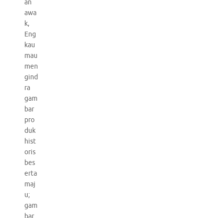
an
awa
k,
Eng
kau
mau
men
gind
ra
gam
bar
pro
duk
hist
oris
bes
erta
maj
u;
gam
bar