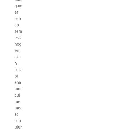
gam
er
seb
ab
sem
esta
neg
eri,
aka
n
teta
pi
ana
mun
cul
me
meg
at
sep
uluh