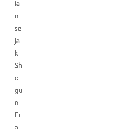
ia
n
se
ja
k
Sh
o
gu
n
Er
a