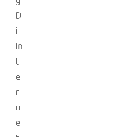
g
D
i
in
t
e
r
n
e