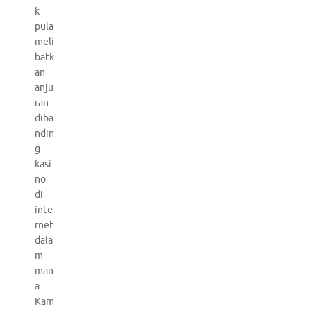
k
pula
meli
batk
an
anju
ran
diba
ndin
g
kasi
no
di
inte
rnet
dala
m
man
a
Kam