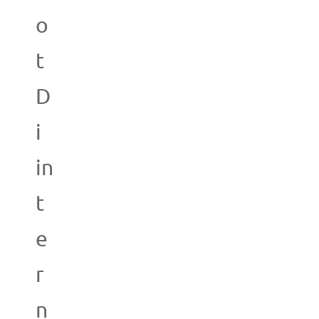
o
t
D
i
in
t
e
r
n