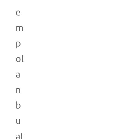
e
m
p
ol
a
n
b
u
at