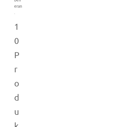
ben
eran
.
1
0
P
r
o
d
u
k