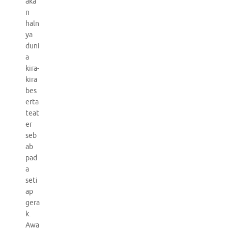
aka
n
haln
ya
duni
a
kira-
kira
bes
erta
teat
er
seb
ab
pad
a
seti
ap
gera
k.
Awa