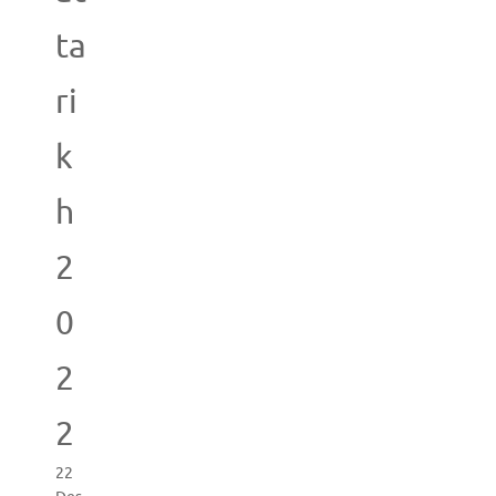
ta
ri
k
h
2
0
2
2
22