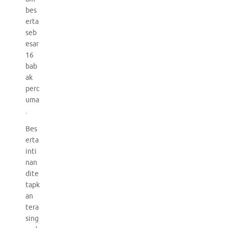
bes
erta
seb
esar
16
bab
ak
perc
uma
.
Bes
erta
inti
nan
dite
tapk
an
tera
sing