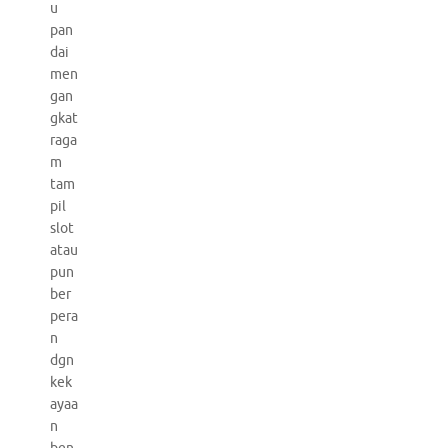
u
pan
dai
men
gan
gkat
raga
m
tam
pil
slot
atau
pun
ber
pera
n
dgn
kek
ayaa
n