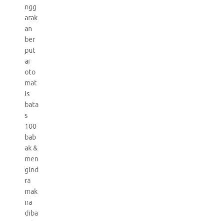
ngg
arak
an
ber
put
ar
oto
mat
is
bata
s
100
bab
ak &
men
gind
ra
mak
na
diba