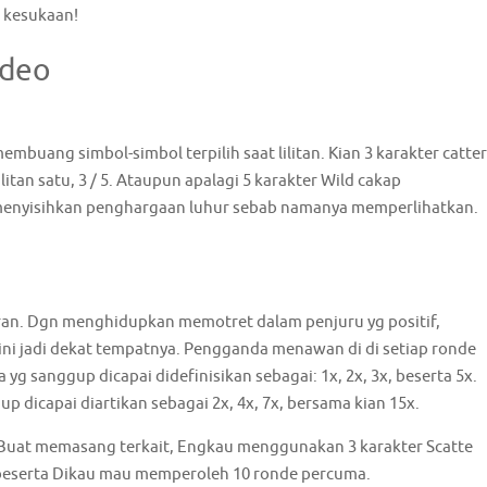
 kesukaan!
odeo
mbuang simbol-simbol terpilih saat lilitan. Kian 3 karakter catter
itan satu, 3 / 5. Ataupun apalagi 5 karakter Wild cakap
menyisihkan penghargaan luhur sebab namanya memperlihatkan.
ran. Dgn menghidupkan memotret dalam penjuru yg positif,
ni jadi dekat tempatnya. Pengganda menawan di di setiap ronde
g sanggup dicapai didefinisikan sebagai: 1x, 2x, 3x, beserta 5x.
dicapai diartikan sebagai 2x, 4x, 7x, bersama kian 15x.
. Buat memasang terkait, Engkau menggunakan 3 karakter Scatte
 – beserta Dikau mau memperoleh 10 ronde percuma.