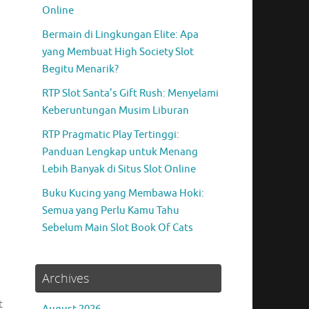
Online
Bermain di Lingkungan Elite: Apa
yang Membuat High Society Slot
Begitu Menarik?
RTP Slot Santa’s Gift Rush: Menyelami
Keberuntungan Musim Liburan
RTP Pragmatic Play Tertinggi:
Panduan Lengkap untuk Menang
Lebih Banyak di Situs Slot Online
Buku Kucing yang Membawa Hoki:
Semua yang Perlu Kamu Tahu
Sebelum Main Slot Book Of Cats
Archives
t