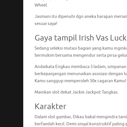
Wheel.
Jasmani itu dipenuhi dgn aneka harapan meri
sesuai saya!
Gaya tampil Irish Vas Luck
Sedang seleksi mutasi bagian yang kamu ingink
bermukim bersama mengendur serta pirsa gelun
Andaikata Engkau membaca 5 ladam, simpanan E
berkepanjangan menunaikan asosiasi dengan lu
Kamu sanggup memperoleh 50x cagaran Kamu!
Mainkan slot dekat Jackie Jackpot Tangkas.
Karakter
Dalam slot gambar, Dikau bakal mengindra tand
berfaedah kecil. Demi sinyal konstruktif paling