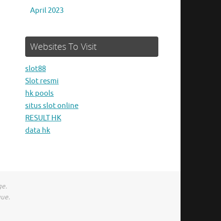
April 2023
Websites To Visit
slot88
Slot resmi
hk pools
situs slot online
RESULT HK
data hk
ge.
gue.