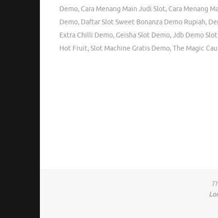
Demo
,
Cara Menang Main Judi Slot
,
Cara Menang Mai
Demo
,
Daftar Slot Sweet Bonanza Demo Rupiah
,
De
Extra Chilli Demo
,
Geisha Slot Demo
,
Jdb Demo Slot
Hot Fruit
,
Slot Machine Gratis Demo
,
The Magic Cau
Th
Lo