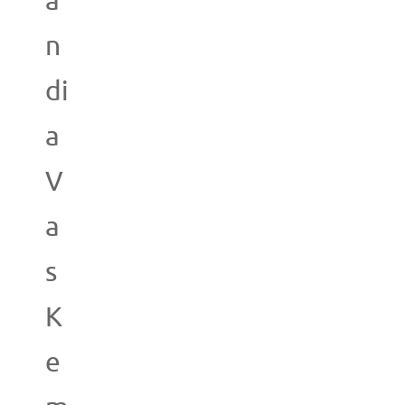
a
n
di
a
V
a
s
K
e