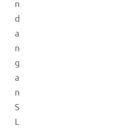
n
d
a
n
g
a
n
S
L