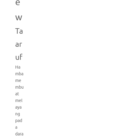
e
w
Ta
ar
uf
Ha
mba
me
mbu
at
mel
aya
ng
pad
a
dara