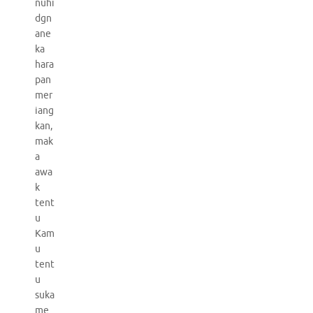
nuhi
dgn
ane
ka
hara
pan
mer
iang
kan,
mak
a
awa
k
tent
u
Kam
u
tent
u
suka
me