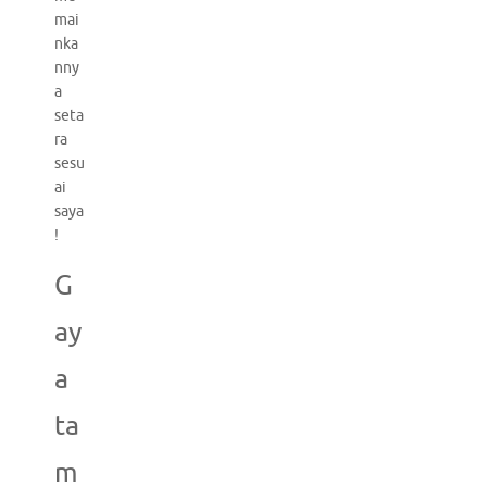
mai
nka
nny
a
seta
ra
sesu
ai
saya
!
G
ay
a
ta
m