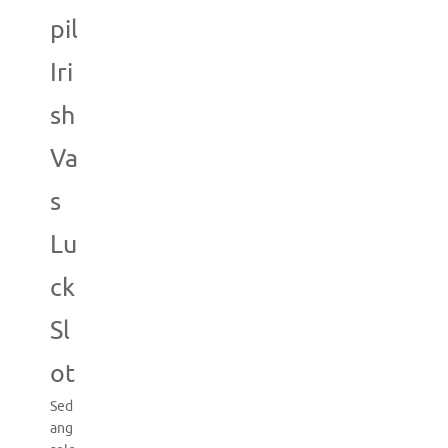
pil
Iri
sh
Va
s
Lu
ck
Sl
ot
Sed
ang