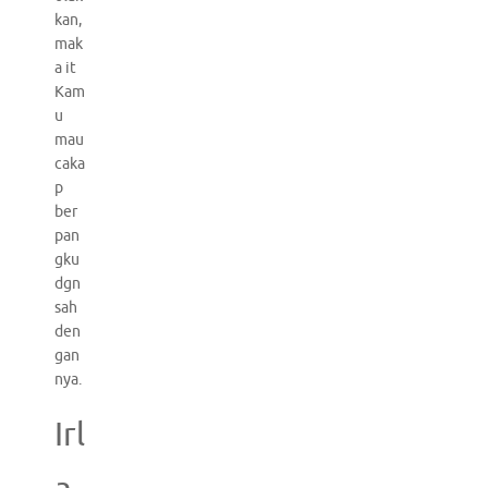
kan,
mak
a it
Kam
u
mau
caka
p
ber
pan
gku
dgn
sah
den
gan
nya.
Irl