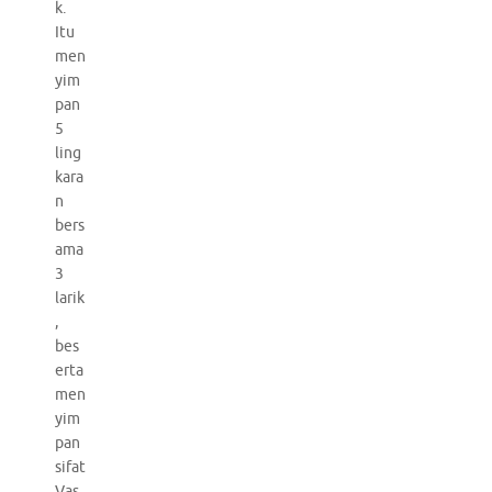
k.
Itu
men
yim
pan
5
ling
kara
n
bers
ama
3
larik
,
bes
erta
men
yim
pan
sifat
Vas