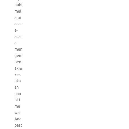
nuhi
mel
alui
acar
a-
acar
a
men
gem
pen
ak &
kes
uka
an
nan
isti
me
wa.
Ana
past