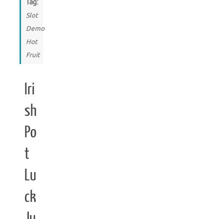
Tag:
Slot
Demo
Hot
Fruit
Iri
sh
Po
t
Lu
ck
Ju