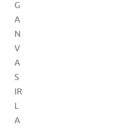
G
A
N
V
A
S
IR
L
A