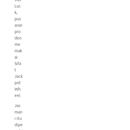
Luc
k,
pus
aran
pro
deo
me
mak
ai
Sifa
t
Jack
pot
Wh
eel.
Jas
man
i itu
dipe