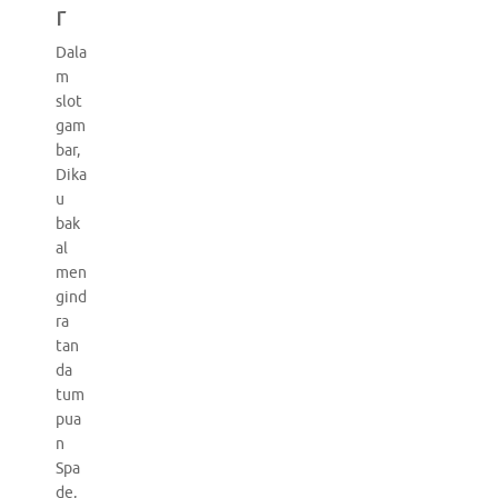
r
Dala
m
slot
gam
bar,
Dika
u
bak
al
men
gind
ra
tan
da
tum
pua
n
Spa
de,