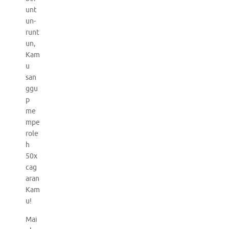
unt
un-
runt
un,
Kam
u
san
ggu
p
me
mpe
role
h
50x
cag
aran
Kam
u!
Mai