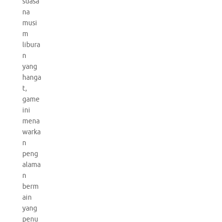
suasa
na
musi
m
libura
n
yang
hanga
t,
game
ini
mena
warka
n
peng
alama
n
berm
ain
yang
penu