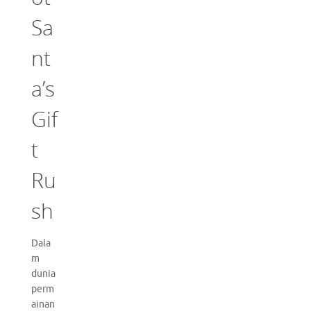
Sa
nt
a’s
Gif
t
Ru
sh
Dala
m
dunia
perm
ainan