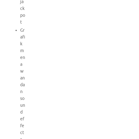
ja
ck
po
t
Gr
afi
k
m
en
a
w
an
da
n
so
un
d
ef
fe
ct