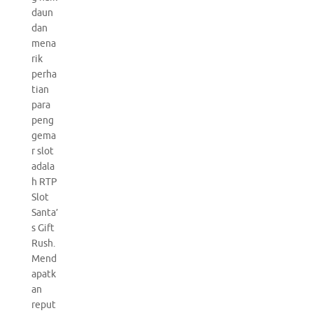
daun
dan
mena
rik
perha
tian
para
peng
gema
r slot
adala
h RTP
Slot
Santa’
s Gift
Rush.
Mend
apatk
an
reput