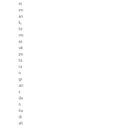
m
en
ari
k,
te
rm
as
uk
pu
ta
ra
n
gr
ati
s
da
n
ha
di
ah