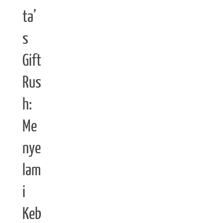
ta’
s
Gift
Rus
h:
Me
nye
lam
i
Keb