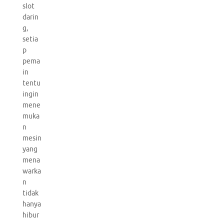
slot
darin
g,
setia
p
pema
in
tentu
ingin
mene
muka
n
mesin
yang
mena
warka
n
tidak
hanya
hibur