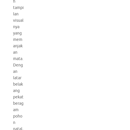
h
tampi
lan
visual
nya
yang
mem
anjak
an
mata.
Deng
an
latar
belak
ang
pekat
berag
am
poho
n
natal,