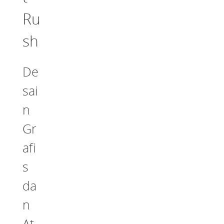
Ru
sh
De
sai
n
Gr
afi
s
da
n
At