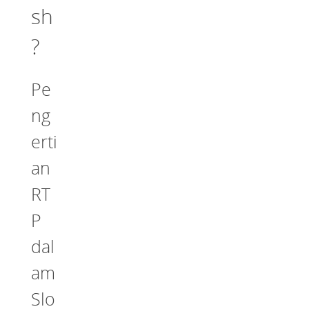
sh
?
Pe
ng
erti
an
RT
P
dal
am
Slo