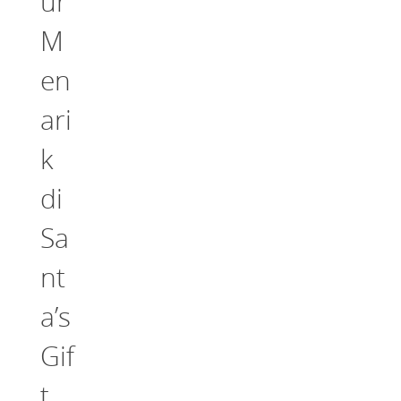
ur
M
en
ari
k
di
Sa
nt
a’s
Gif
t