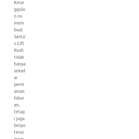
Keun
ggula
n ini
mem
buat
Santa’
s Gift
Rush
tidak
hanya
sekad
ar
perm
ainan
hibur
an,
tetap
i juga
berpo
tensi