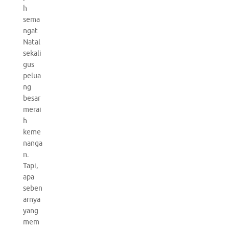
h
sema
ngat
Natal
sekali
gus
pelua
ng
besar
merai
h
keme
nanga
n.
Tapi,
apa
seben
arnya
yang
mem