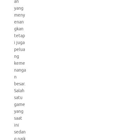
an
yang
meny
enan
gkan
tetap
i juga
pelua
ng
keme
nanga
n
besar.
Salah
satu
game
yang
saat
ini
sedan
g naik