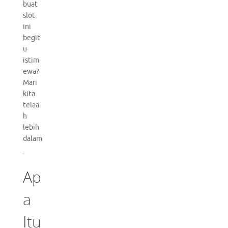
buat
slot
ini
begit
u
istim
ewa?
Mari
kita
telaa
h
lebih
dalam
.
Ap
a
Itu