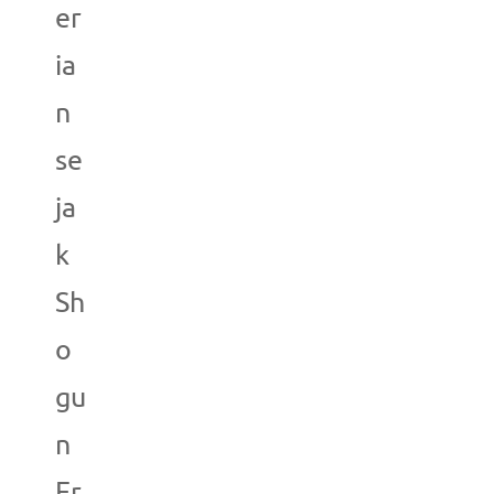
er
ia
n
se
ja
k
Sh
o
gu
n
Er