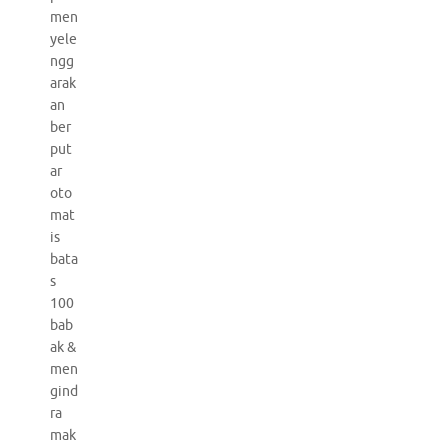
men
yele
ngg
arak
an
ber
put
ar
oto
mat
is
bata
s
100
bab
ak &
men
gind
ra
mak