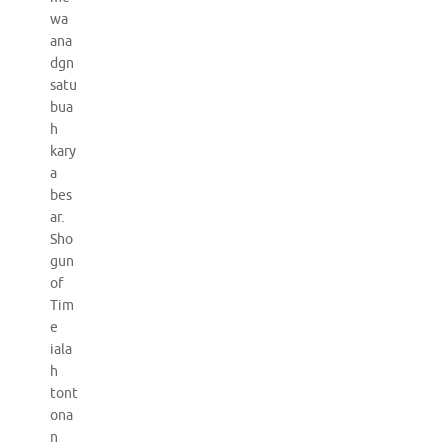
wa
ana
dgn
satu
bua
h
kary
a
bes
ar.
Sho
gun
of
Tim
e
iala
h
tont
ona
n