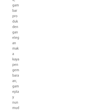
gam
bar
pro
duk
den
gan
eleg
an
mak
a
kaya
pen
gem
bara
an;
gam
epla
y
nun
mud