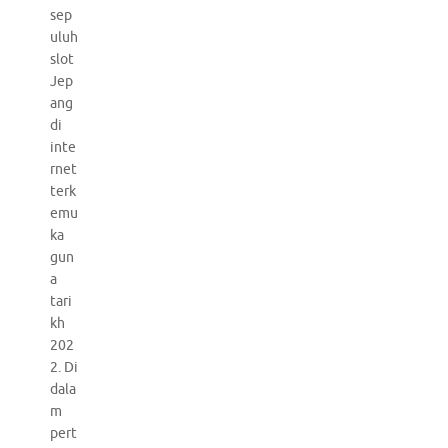
sep
uluh
slot
Jep
ang
di
inte
rnet
terk
emu
ka
gun
a
tari
kh
202
2. Di
dala
m
pert