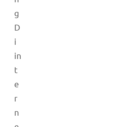
g
D
i
in
t
e
r
n
e