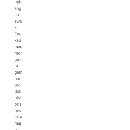
imb
ang
an
awa
k,
Eng
kau
mau
men
gind
ra
gam
bar
pro
duk
hist
oris
bes
erta
maj
u;