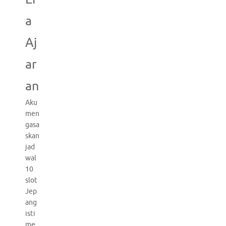
a
Aj
ar
an
Aku
men
gasa
skan
jad
wal
10
slot
Jep
ang
isti
me