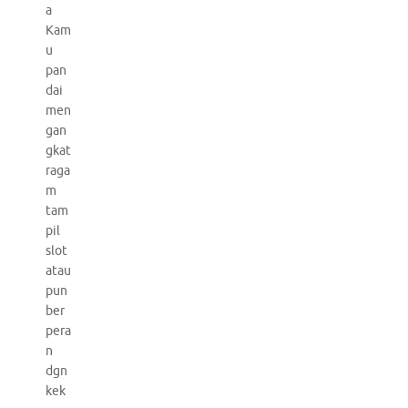
a
Kam
u
pan
dai
men
gan
gkat
raga
m
tam
pil
slot
atau
pun
ber
pera
n
dgn
kek