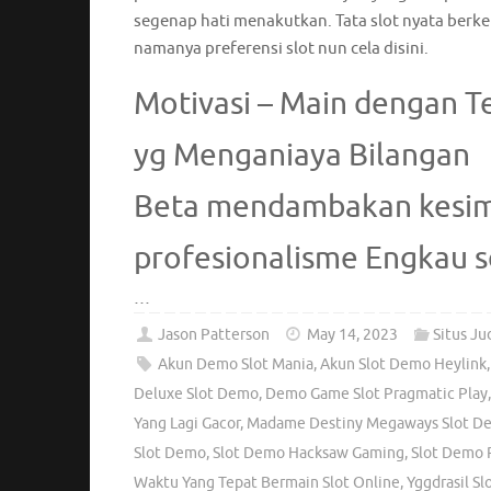
segenap hati menakutkan. Tata slot nyata berke
namanya preferensi slot nun cela disini.
Motivasi – Main dengan Te
yg Menganiaya Bilangan
Beta mendambakan kesim
profesionalisme Engkau se
…
Jason Patterson
May 14, 2023
Situs Jud
Akun Demo Slot Mania
,
Akun Slot Demo Heylink
Deluxe Slot Demo
,
Demo Game Slot Pragmatic Play
Yang Lagi Gacor
,
Madame Destiny Megaways Slot D
Slot Demo
,
Slot Demo Hacksaw Gaming
,
Slot Demo R
Waktu Yang Tepat Bermain Slot Online
,
Yggdrasil S