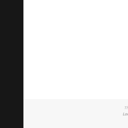
Th
Lo