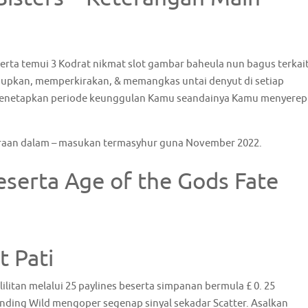
erta temui 3 Kodrat nikmat slot gambar baheula nun bagus terkai
idupkan, memperkirakan, & memangkas untai denyut di setiap
menetapkan periode keunggulan Kamu seandainya Kamu menyerep
kiraan dalam – masukan termasyhur guna November 2022.
beserta Age of the Gods Fate
t Pati
 lilitan melalui 25 paylines beserta simpanan bermula £ 0. 25
anding Wild mengoper segenap sinyal sekadar Scatter. Asalkan