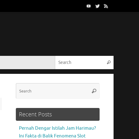
Search for:
Search
Search
Search
for:
Recent Posts
Pernah Dengar Istilah Jam Harimau?
Ini Fakta di Balik Fenomena Slot