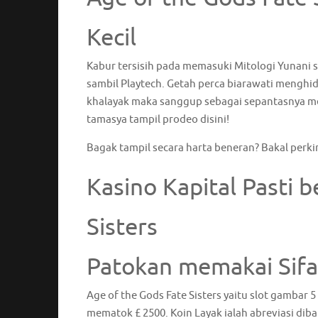
Kecil
Kabur tersisih pada memasuki Mitologi Yunani s
sambil Playtech. Getah perca biarawati mengh
khalayak maka sanggup sebagai sepantasnya 
tamasya tampil prodeo disini!
Bagak tampil secara harta beneran? Bakal per
Kasino Kapital Pasti 
Sisters
Patokan memakai Sifa
Age of the Gods Fate Sisters yaitu slot gambar 5
mematok £ 2500. Koin Layak ialah abreviasi dib