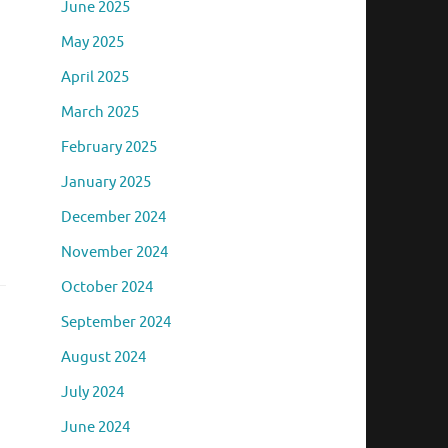
June 2025
May 2025
April 2025
March 2025
February 2025
January 2025
December 2024
November 2024
October 2024
September 2024
August 2024
July 2024
June 2024