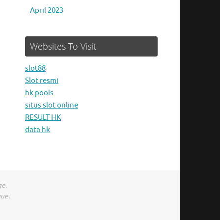
April 2023
Websites To Visit
slot88
Slot resmi
hk pools
situs slot online
RESULT HK
data hk
ge.
gue.