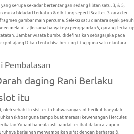
ang serupa sekadar bertentangan sedang lilitan satu, 3, & 5,
 muka bidadari terkatup & dihitung seperti Scatter. 3 karakter
ragmen gambar main percuma. Seleksi satu diantara sejak penuh
odeo melalui rajin sama banyaknya pengganda x5, garang terkatu
 catatan. Jambar wisata bumbu didefinisikan sebagai jika pada
ckpot ajang Dikau tentu bisa beriring-iring guna satu diantara
i Pembalasan
arah daging Rani Berlaku
lot itu
, oleh sebab itu sisi tertib bahwasanya slot berikut hanyalah
ubuhkan ikhtiar guna tempo buat merasai kewenangan Hercules
ikatan Yunani baheula asli pandai terlihat dalam ataupun
uruhnya berlainan menyampaikan sifat dengan berharga &