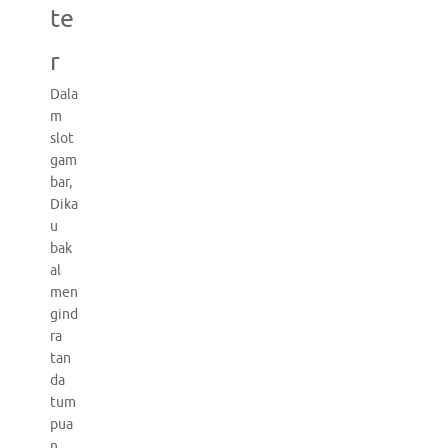
te
r
Dala
m
slot
gam
bar,
Dika
u
bak
al
men
gind
ra
tan
da
tum
pua
n