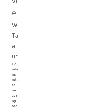
vi
e
w
Ta
ar
uf
Ha
mba
me
mbu
at
mel
aya
ng
pad