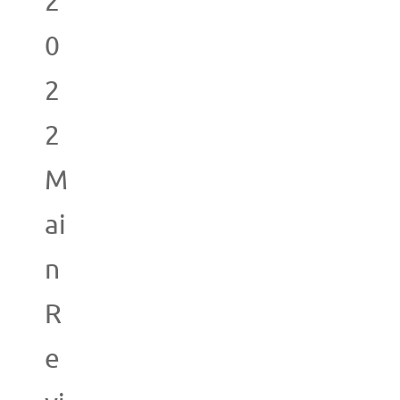
2
0
2
2
M
ai
n
R
e