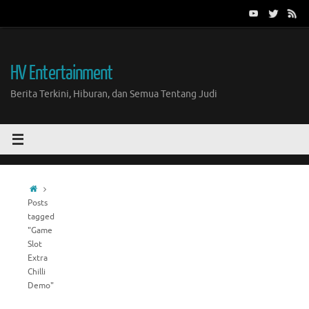
Skip
to
content
HV Entertainment
Berita Terkini, Hiburan, dan Semua Tentang Judi
Home
Posts
tagged
"Game
Slot
Extra
Chilli
Demo"