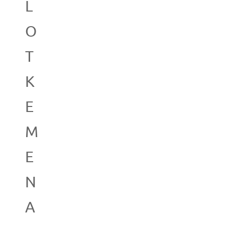
L
O
T
K
E
M
E
N
A