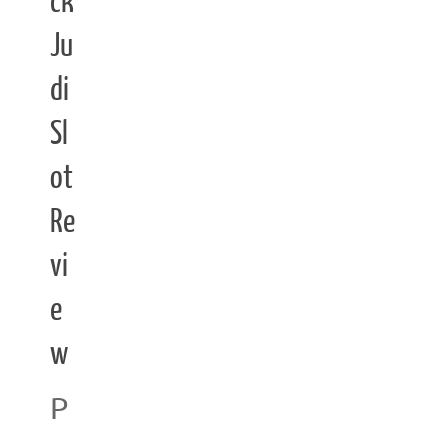
ck
Ju
di
Sl
ot
Re
vi
e
w
P