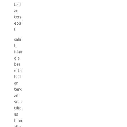
bad
an
ters
ebu
t
sahi
h
Irlan
dia,
bes
erta
bad
an
terk
ait
vola
tilit
as
hina
alias