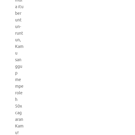
mul
a itu
ber
unt
un-
runt
un,
Kam
u
san
ggu
p
me
mpe
role
h
50x
cag
aran
Kam
u!