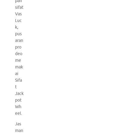
pan
sifat
Vas
Luc
k,
pus
aran
pro
deo
me
mak
ai
Sifa
t
Jack
pot
Wh
eel.
Jas
man