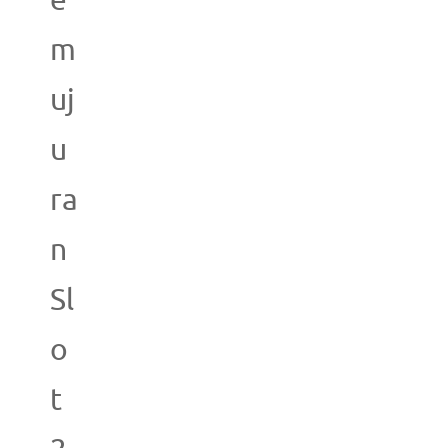
m
uj
u
ra
n
Sl
o
t