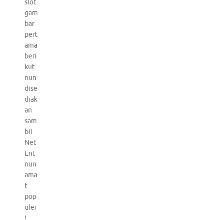
slot
gam
bar
pert
ama
beri
kut
nun
dise
diak
an
sam
bil
Net
Ent
nun
ama
t
pop
uler
!