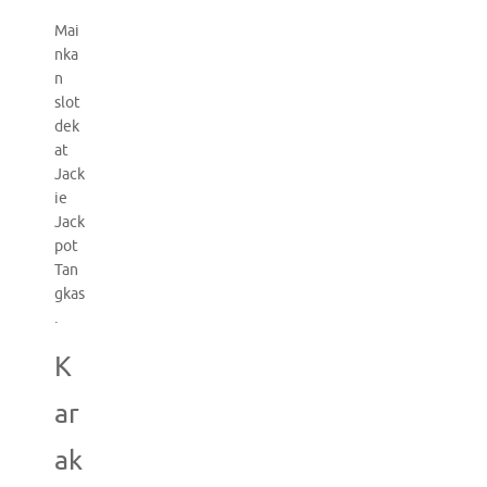
Mai
nka
n
slot
dek
at
Jack
ie
Jack
pot
Tan
gkas
.
K
ar
ak