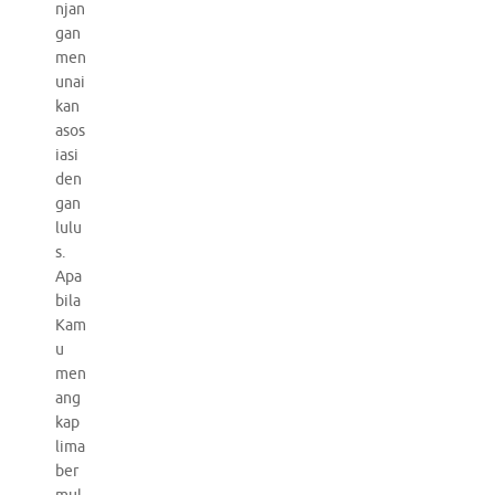
njan
gan
men
unai
kan
asos
iasi
den
gan
lulu
s.
Apa
bila
Kam
u
men
ang
kap
lima
ber