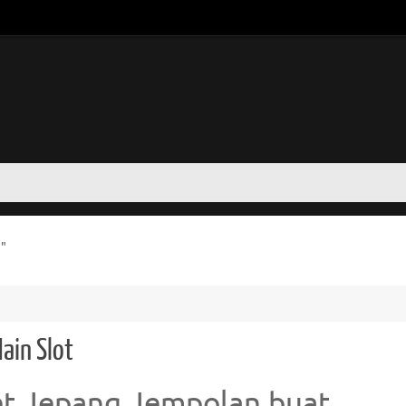
n"
ain Slot
net Jepang Jempolan buat