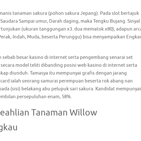
manis tanaman sakura (pohon sakura Jepang). Pada slot bertajuk
 Saudara Sampai umur, Darah daging, maka Tengku Bujang. Sinyal
rtunjukan (ukuran tanggungan x3. dua mematok x80), adapun arc
Perak, Indah, Muda, beserta Perunggu) bisa menyampaikan Engka
 sebab besar kasino di internet serta pengembang senarai set
secara model teliti dibanding posisi web kasino di internet serta
cakap diunduh. Tamasya itu mempunyai grafis dengan jarang
 card ialah seorang samurai perempuan beserta rok abang nan
ada (sisi) belakang abu pelupuk sari sakura. Kandidat mempunyai
sembilan persepuluhan enam, 58%.
Keahlian Tanaman Willow
gkau