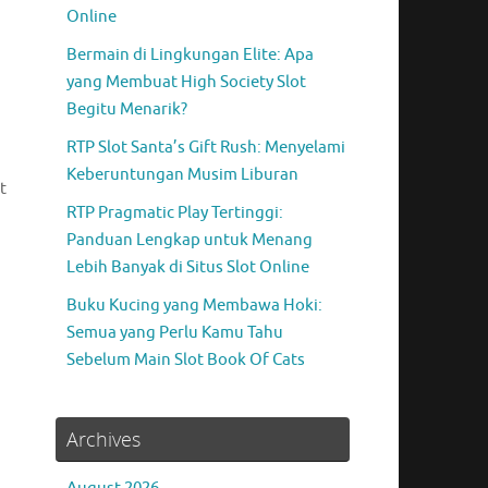
Online
Bermain di Lingkungan Elite: Apa
yang Membuat High Society Slot
Begitu Menarik?
RTP Slot Santa’s Gift Rush: Menyelami
Keberuntungan Musim Liburan
t
RTP Pragmatic Play Tertinggi:
Panduan Lengkap untuk Menang
Lebih Banyak di Situs Slot Online
a
Buku Kucing yang Membawa Hoki:
Semua yang Perlu Kamu Tahu
Sebelum Main Slot Book Of Cats
Archives