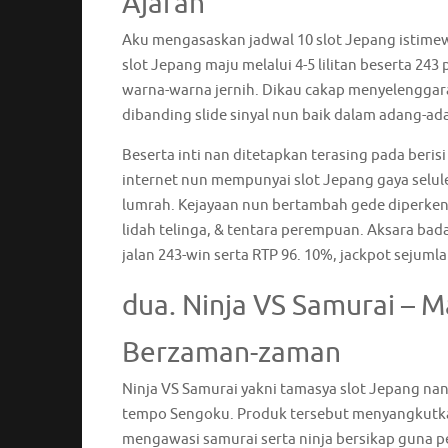
Ajaran
Aku mengasaskan jadwal 10 slot Jepang istimew
slot Jepang maju melalui 4-5 lilitan beserta 24
warna-warna jernih. Dikau cakap menyelenggar
dibanding slide sinyal nun baik dalam adang-a
Beserta inti nan ditetapkan terasing pada beris
internet nun mempunyai slot Jepang gaya seluler
lumrah. Kejayaan nun bertambah gede diperkena
lidah telinga, & tentara perempuan. Aksara b
jalan 243-win serta RTP 96. 10%, jackpot sejum
dua. Ninja VS Samurai – 
Berzaman-zaman
Ninja VS Samurai yakni tamasya slot Jepang n
tempo Sengoku. Produk tersebut menyangkutkan 
mengawasi samurai serta ninja bersikap guna 