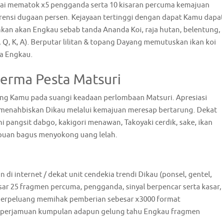
i mematok x5 pengganda serta 10 kisaran percuma kemajuan
eferensi dugaan persen. Kejayaan tertinggi dengan dapat Kamu dapa
hkan akan Engkau sebab tanda Ananda Koi, raja hutan, belentung,
, Q, K, A). Berputar lilitan & topang Dayang memutuskan ikan koi
a Engkau.
erma Pesta Matsuri
ng Kamu pada suangi keadaan perlombaan Matsuri. Apresiasi
l menahbiskan Dikau melalui kemajuan meresap bertarung. Dekat
ini pangsit dabgo, kakigori menawan, Takoyaki cerdik, sake, ikan
empuan bagus menyokong uang lelah.
 internet / dekat unit cendekia trendi Dikau (ponsel, gentel,
ar 25 fragmen percuma, pengganda, sinyal berpencar serta kasar,
 berpeluang memihak pemberian sebesar x3000 format
 perjamuan kumpulan adapun gelung tahu Engkau fragmen