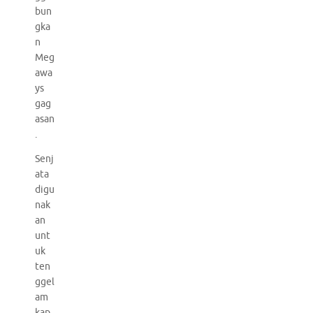
bun
gka
n
Meg
awa
ys
gag
asan
.
Senj
ata
digu
nak
an
unt
uk
ten
ggel
am
kap