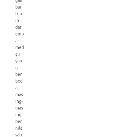
gam
bar
terd
iri
dari
emp
at
med
ali
yan
g
ber
bed
a,
mas
ing-
mas
ing
ber
nilai
satu