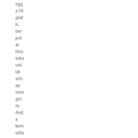
ngg
a 50
grat
is
ber
put
ar
ters
edia
unt
uk
seti
ap
men
giri
m.
And
a
kem
udia