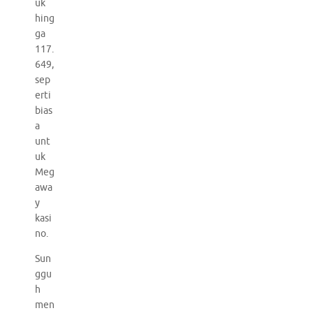
uk
hing
ga
117.
649,
sep
erti
bias
a
unt
uk
Meg
awa
y
kasi
no.
Sun
ggu
h
men