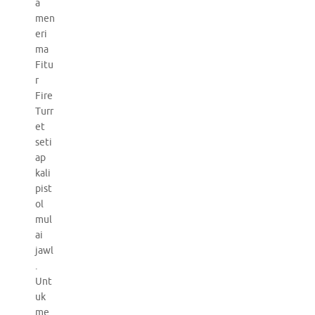
a
men
eri
ma
Fitu
r
Fire
Turr
et
seti
ap
kali
pist
ol
mul
ai
jawl
.
Unt
uk
me