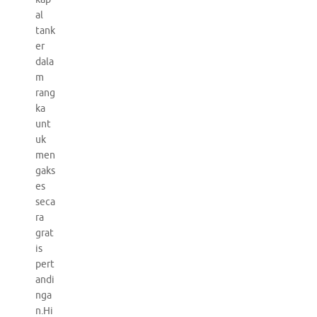
al
tank
er
dala
m
rang
ka
unt
uk
men
gaks
es
seca
ra
grat
is
pert
andi
nga
n.Hi