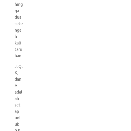
hing
ga
dua
sete
nga
h
kali
taru
han.
J, Q,
K,
dan
A
adal
ah
seti
ap
unt
uk
0.5