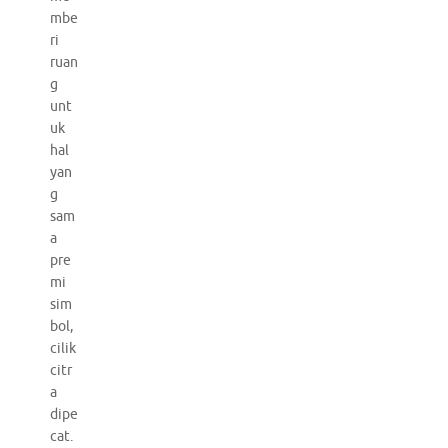
mbe
ri
ruan
g
unt
uk
hal
yan
g
sam
a
pre
mi
sim
bol,
cilik
citr
a
dipe
cat.