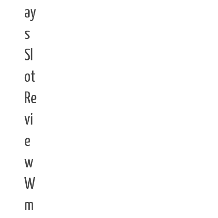
ay
s
Sl
ot
Re
vi
e
w
W
m