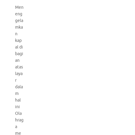
Men
eng
gela
mka
n
kap
al di
bagi
an
atas
laya
r
dala
m
hal
ini
Ola
hrag
a
me