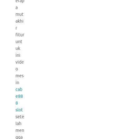
erap
a
mut
akhi
r
fitur
unt
uk
ini
vide
o
mes
in
cab
e88
8
slot
sete
lah
men
gga