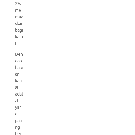
2%
me
mua
skan
bagi
kam
i.
Den
gan
halu
an,
kap
al
adal
ah
yan
g
pali
ng
ber