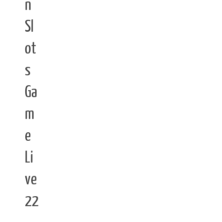
n
Sl
ot
s
Ga
m
e
Li
ve
22