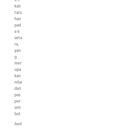
kali
taru
han
pad
a 6
seta
ra,
yan
g
mer
upa
kan
nilai
dari
pas
por
sim
bol.
And