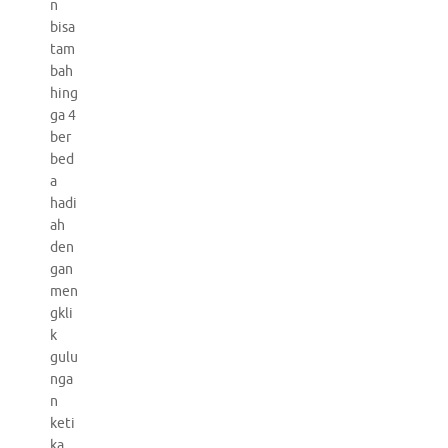
n
bisa
tam
bah
hing
ga 4
ber
bed
a
hadi
ah
den
gan
men
gkli
k
gulu
nga
n
keti
ka