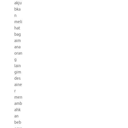
akju
bka
n
meli
hat
bag
aim
ana
oran
g
lain
gim
des
aine
r
men
amb
ahk
an
beb