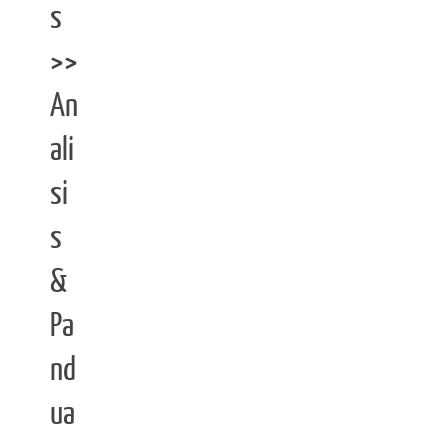
s
>>
An
ali
si
s
&
Pa
nd
ua