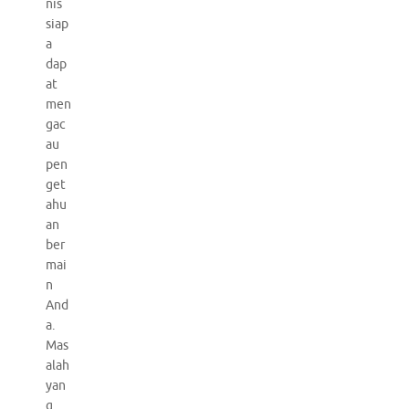
nis
siap
a
dap
at
men
gac
au
pen
get
ahu
an
ber
mai
n
And
a.
Mas
alah
yan
g