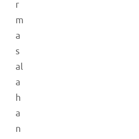
r
m
a
s
al
a
h
a
n