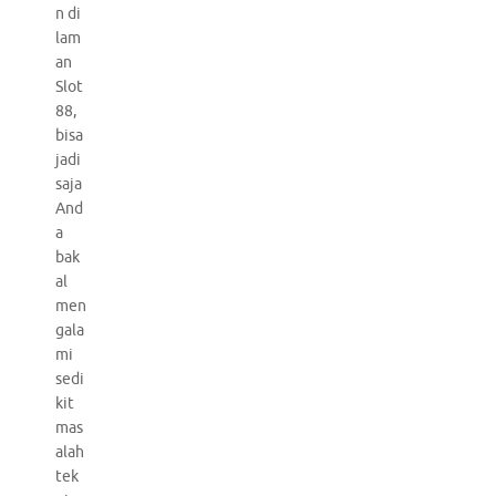
n di
lam
an
Slot
88,
bisa
jadi
saja
And
a
bak
al
men
gala
mi
sedi
kit
mas
alah
tek