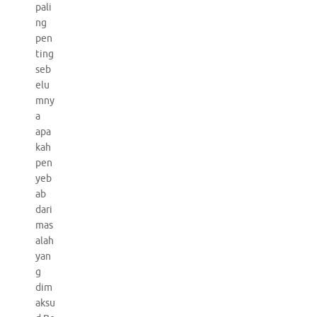
pali
ng
pen
ting
seb
elu
mny
a
apa
kah
pen
yeb
ab
dari
mas
alah
yan
g
dim
aksu