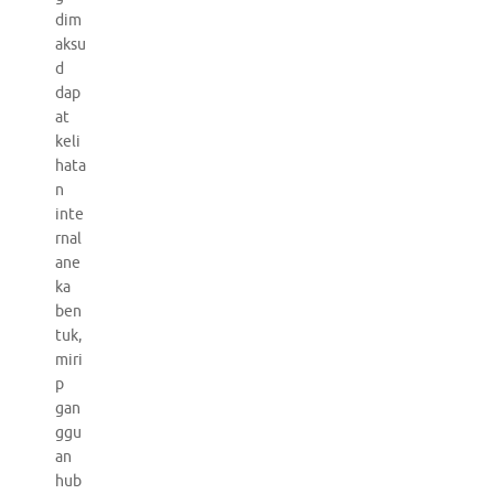
dim
aksu
d
dap
at
keli
hata
n
inte
rnal
ane
ka
ben
tuk,
miri
p
gan
ggu
an
hub