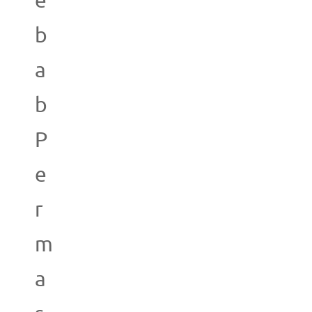
e
b
a
b
P
e
r
m
a