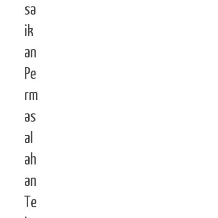
sa
ik
an
Pe
rm
as
al
ah
an
Te