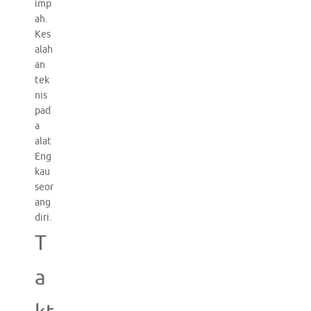
imp
ah.
Kes
alah
an
tek
nis
pad
a
alat
Eng
kau
seor
ang
diri.
T
a