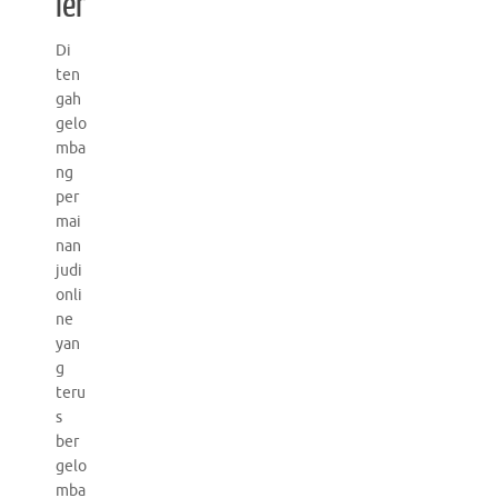
ler
Di
ten
gah
gelo
mba
ng
per
mai
nan
judi
onli
ne
yan
g
teru
s
ber
gelo
mba