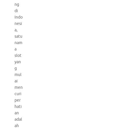
ng
di
Indo
nesi
a,
satu
nam
a
slot
yan
g
mul
ai
men
curi
per
hati
an
adal
ah