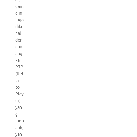
gam
e ini
juga
dike
nal
den
gan
ang
ka
RTP
(Ret
urn
to
Play
er)
yan
g
men
arik,
yan