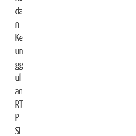
da
n
Ke
un
gg
ul
an
RT
P
Sl