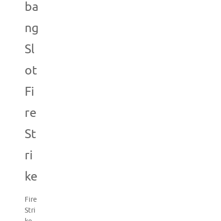
ba
ng
Sl
ot
Fi
re
St
ri
ke
Fire
Stri