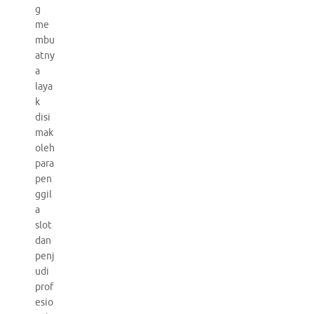
g
me
mbu
atny
a
laya
k
disi
mak
oleh
para
pen
ggil
a
slot
dan
penj
udi
prof
esio