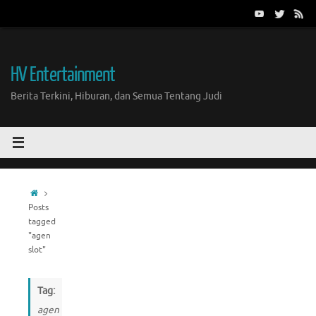
Skip
to
content
HV Entertainment
Berita Terkini, Hiburan, dan Semua Tentang Judi
Home
Posts
tagged
"agen
slot"
Tag:
agen