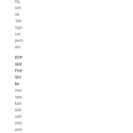
ng
unt
uk
‘me
ngu
ras’
pem
ain.
RTP
slot
Fire
Stri
ke
mer
upa
kan
seb
uah
slot
onli