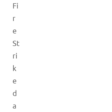
Fi
r
e
St
ri
k
e
d
a