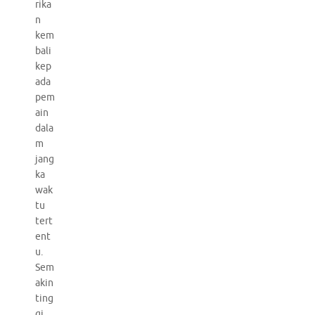
rika
n
kem
bali
kep
ada
pem
ain
dala
m
jang
ka
wak
tu
tert
ent
u.
Sem
akin
ting
gi