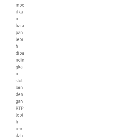
mbe
rika
n
hara
pan
lebi
h
diba
ndin
gka
n
slot
lain
den
gan
RTP
lebi
h
ren
dah.