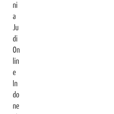
ni
a
Ju
di
On
lin
e
In
do
ne