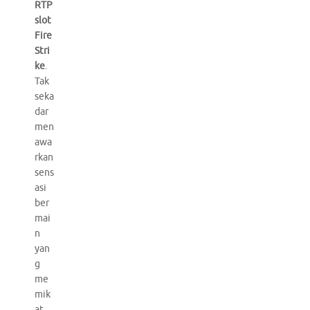
RTP
slot
Fire
Stri
ke
.
Tak
seka
dar
men
awa
rkan
sens
asi
ber
mai
n
yan
g
me
mik
at,