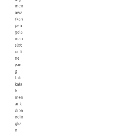
men
awa
rkan
pen
gala
man
slot
onli
ne
yan
g
tak
kala
h
men
arik
diba
ndin
gka
n