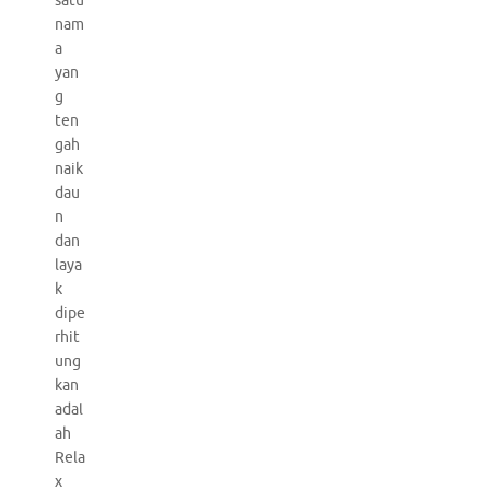
satu
nam
a
yan
g
ten
gah
naik
dau
n
dan
laya
k
dipe
rhit
ung
kan
adal
ah
Rela
x