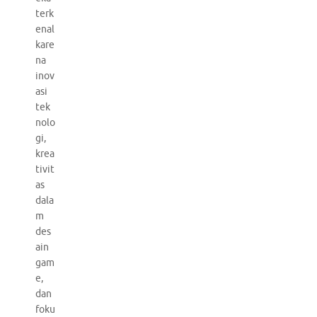
terk
enal
kare
na
inov
asi
tek
nolo
gi,
krea
tivit
as
dala
m
des
ain
gam
e,
dan
foku