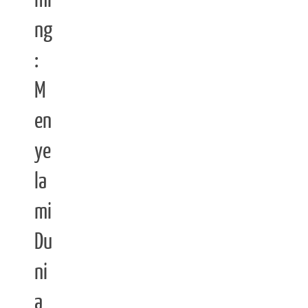
mi
ng
:
M
en
ye
la
mi
Du
ni
a