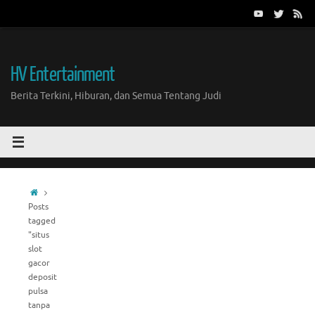
Skip
to
content
HV Entertainment
Berita Terkini, Hiburan, dan Semua Tentang Judi
Home
Posts
tagged
"situs
slot
gacor
deposit
pulsa
tanpa