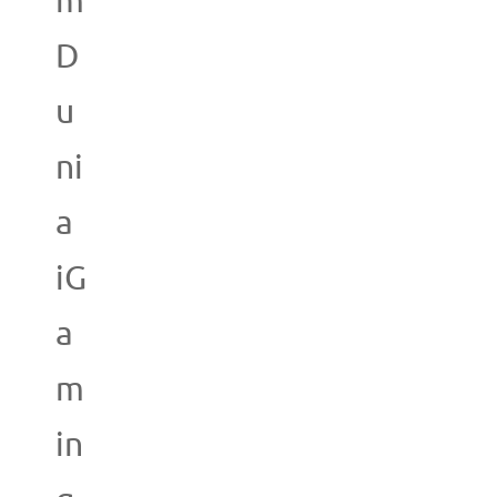
m
D
u
ni
a
iG
a
m
in