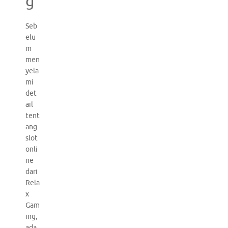
g
Seb
elu
m
men
yela
mi
det
ail
tent
ang
slot
onli
ne
dari
Rela
x
Gam
ing,
ada