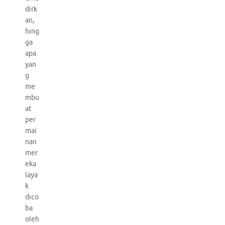
dirk
an,
hing
ga
apa
yan
g
me
mbu
at
per
mai
nan
mer
eka
laya
k
dico
ba
oleh