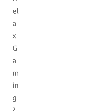
el
a
x
G
a
m
in
g
?