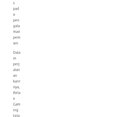
s
pad
a
pen
gala
man
pem
ain.
Dala
m
perj
alan
an
karir
nya,
Rela
x
Gam
ing
tela