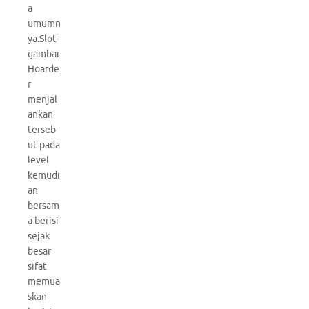
a
umumn
ya.Slot
gambar
Hoarde
r
menjal
ankan
terseb
ut pada
level
kemudi
an
bersam
a berisi
sejak
besar
sifat
memua
skan