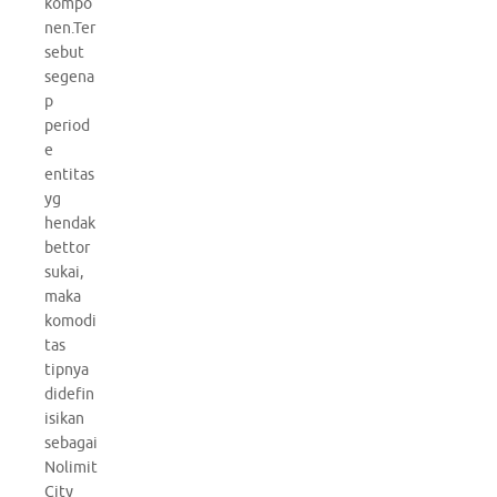
kompo
nen.Ter
sebut
segena
p
period
e
entitas
yg
hendak
bettor
sukai,
maka
komodi
tas
tipnya
didefin
isikan
sebagai
Nolimit
City