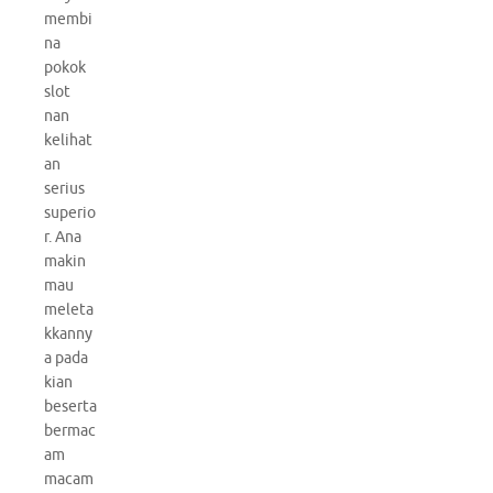
membi
na
pokok
slot
nan
kelihat
an
serius
superio
r. Ana
makin
mau
meleta
kkanny
a pada
kian
beserta
bermac
am
macam