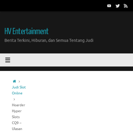
Skip
to
content
HV Entertainment
Berita Terkini, Hiburan, dan Semua Tentang Judi
Home
Judi Slot
Online
Hoarder
Hyper
Slots
CQ9 –
Ulasan