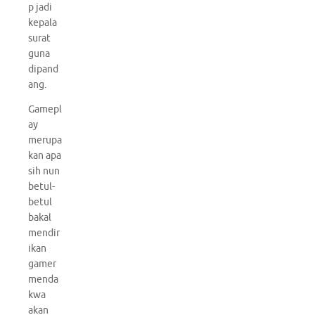
p jadi
kepala
surat
guna
dipand
ang.
Gamepl
ay
merupa
kan apa
sih nun
betul-
betul
bakal
mendir
ikan
gamer
menda
kwa
akan