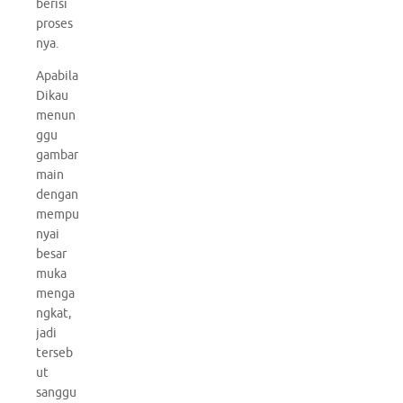
berisi
proses
nya.
Apabila
Dikau
menun
ggu
gambar
main
dengan
mempu
nyai
besar
muka
menga
ngkat,
jadi
terseb
ut
sanggu