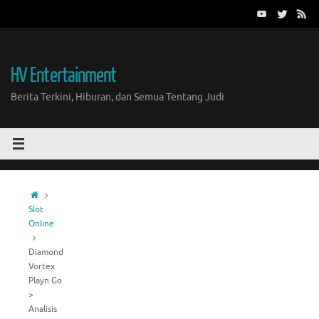
Skip
to
content
HV Entertainment
Berita Terkini, Hiburan, dan Semua Tentang Judi
Home
Slot
Online
Diamond
Vortex
Playn Go
>
Analisis