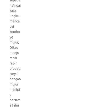
sepada
n.Andai
kata
Engkau
menca
pai
kombo
yg
mujur,
Dikau
menju
mpai
repin
prodeo.
Sinyal
dengan
mujur
menipi
s
bersam
a tahu