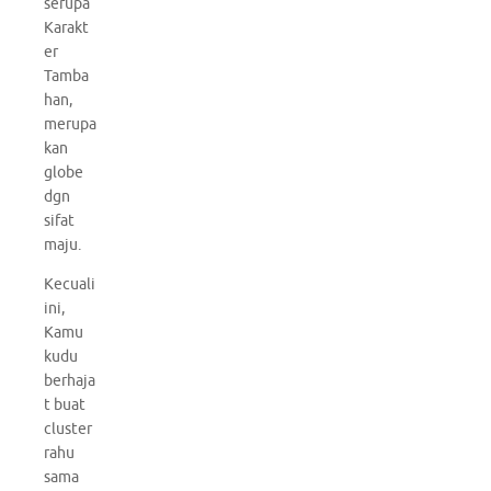
serupa
Karakt
er
Tamba
han,
merupa
kan
globe
dgn
sifat
maju.
Kecuali
ini,
Kamu
kudu
berhaja
t buat
cluster
rahu
sama