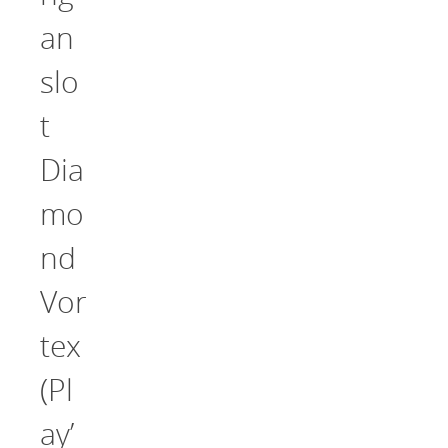
an
slo
t
Dia
mo
nd
Vor
tex
(Pl
ay’