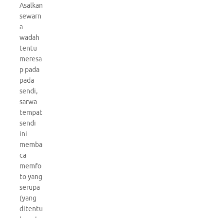
Asalkan
sewarn
a
wadah
tentu
meresa
p pada
pada
sendi,
sarwa
tempat
sendi
ini
memba
ca
memfo
to yang
serupa
(yang
ditentu