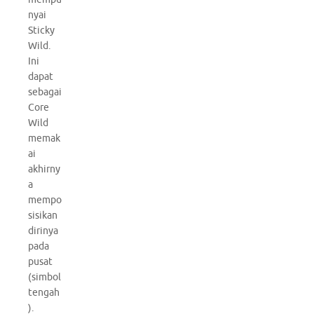
nyai
Sticky
Wild.
Ini
dapat
sebagai
Core
Wild
memak
ai
akhirny
a
mempo
sisikan
dirinya
pada
pusat
(simbol
tengah
).