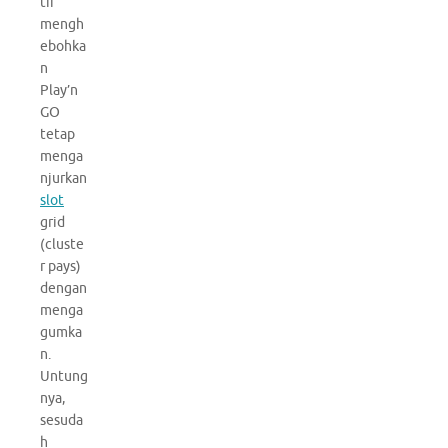
tif
mengh
ebohka
n
Play’n
GO
tetap
menga
njurkan
slot
grid
(cluste
r pays)
dengan
menga
gumka
n.
Untung
nya,
sesuda
h