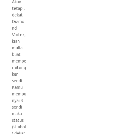
Akan
tetapi,
dekat
Diamo
nd
Vortex,
kian
mulia
buat
mempe
rhitung
kan
sendi.
Kamu
mempu
nyai 3
sendi
maka
status
(simbol
) dekat