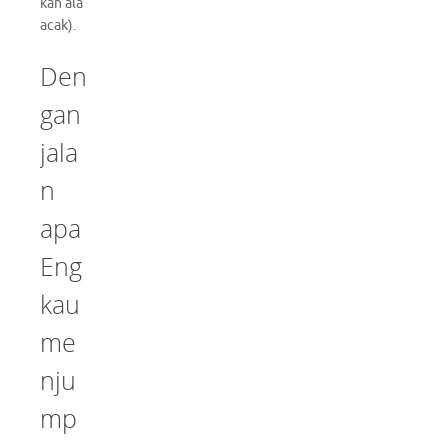
kan ala
acak).
Den
gan
jala
n
apa
Eng
kau
me
nju
mp