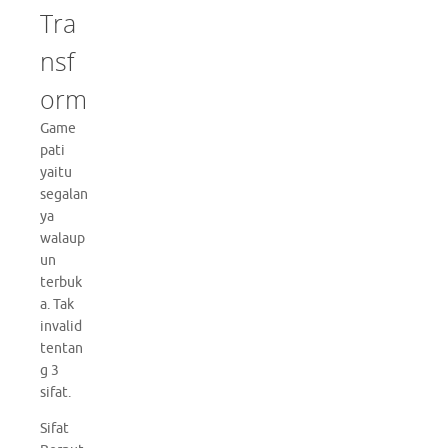
Tra
nsf
orm
Game
pati
yaitu
segalan
ya
walaup
un
terbuk
a. Tak
invalid
tentan
g 3
sifat.
Sifat