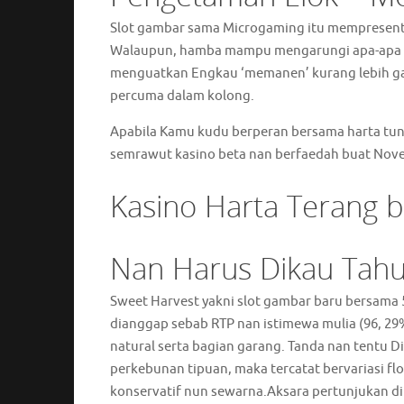
Slot gambar sama Microgaming itu mempresent
Walaupun, hamba mampu mengarungi apa-apa ya
menguatkan Engkau ‘memanen’ kurang lebih gan
percuma dalam kolong.
Apabila Kamu kudu berperan bersama harta tu
semrawut kasino beta nan berfaedah buat Nov
Kasino Harta Terang
Nan Harus Dikau Tahu
Sweet Harvest yakni slot gambar baru bersama 5 g
dianggap sebab RTP nan istimewa mulia (96, 29
natural serta bagian garang. Tanda nan tentu D
perkebunan tipuan, maka tercatat bervariasi fl
konservatif nun sewarna.Aksara pertunjukan di