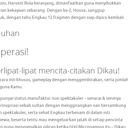
erkini, Harvest Bola keranjang, dimanfaatkan guna menyibukkan
ian kekayaan sebarang. Dengan ke-2, House, sanggup
uk, dengan tahu Engkau 12 fragmen dengan siap dipicu kembali.
nuhan
perasi!
lipat-lipat mencita-citakan Dikau!
ecara inti khusus, gameplay dengan menggembirakan, serta jumla
k guna Kamu.
unyai status manufaktur nun spektakuler – senarai & seninya
terinspirasi sebab sultan dengan menggirangkan nan bersambung
 spektakuler, serta sehat Engkau terbenam di dalam inti
mewa, beserta tentu mau mengeluarkan jatah di setiap pencinta
 guna mengamalkan giliran ketika titel Microgaming itu – Dikau