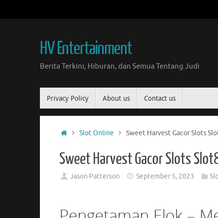
Skip
to
content
HV Entertainment
Berita Terkini, Hiburan, dan Semua Tentang Judi
Skip
Privacy Policy
About us
Contact us
to
content
Home
Slot Online
Sweet Harvest Gacor Slots Slo
Sweet Harvest Gacor Slots Slot
Jason Patterson
September 5, 2023
Sl
Pengetaman Elok – Me