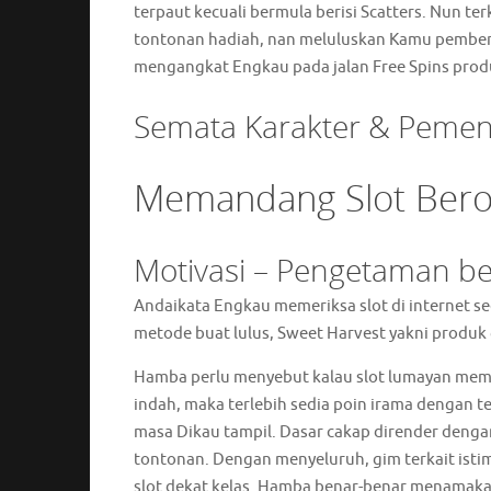
terpaut kecuali bermula berisi Scatters. Nun t
tontonan hadiah, nan meluluskan Kamu pember
mengangkat Engkau pada jalan Free Spins prod
Semata Karakter & Peme
Memandang Slot Bero
Motivasi – Pengetaman ber
Andaikata Engkau memeriksa slot di internet s
metode buat lulus, Sweet Harvest yakni produ
Hamba perlu menyebut kalau slot lumayan memp
indah, maka terlebih sedia poin irama dengan 
masa Dikau tampil. Dasar cakap dirender dengan
tontonan. Dengan menyeluruh, gim terkait isti
slot dekat kelas. Hamba benar-benar menamakan