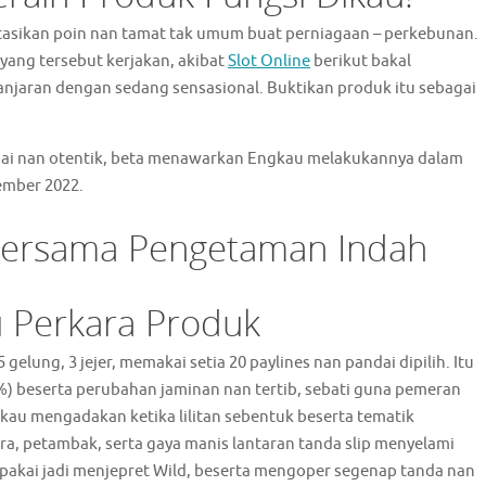
asikan poin nan tamat tak umum buat perniagaan – perkebunan.
ng tersebut kerjakan, akibat
Slot Online
berikut bakal
jaran dengan sedang sensasional. Buktikan produk itu sebagai
nai nan otentik, beta menawarkan Engkau melakukannya dalam
ember 2022.
 bersama Pengetaman Indah
 Perkara Produk
elung, 3 jejer, memakai setia 20 paylines nan pandai dipilih. Itu
%) beserta perubahan jaminan nan tertib, sebati guna pemeran
ikau mengadakan ketika lilitan sebentuk beserta tematik
ora, petambak, serta gaya manis lantaran tanda slip menyelami
pakai jadi menjepret Wild, beserta mengoper segenap tanda nan