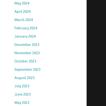
May 2024
April 2024
March 2024
February 2024
January 2024
December 2023
November 2023
October 2023
September 2023
August 2023
July 2023
June 2023
May 2023