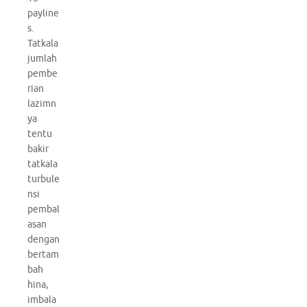
payline
s.
Tatkala
jumlah
pembe
rian
lazimn
ya
tentu
bakir
tatkala
turbule
nsi
pembal
asan
dengan
bertam
bah
hina,
imbala