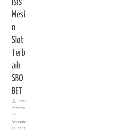
isis
Mesi
n
Slot
Terb
aik
SBO
BET
Jason
Patterson
December
13, 2023