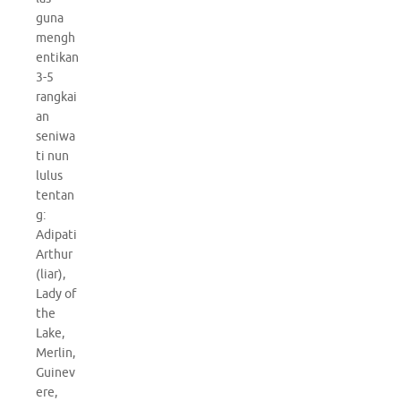
guna
mengh
entikan
3-5
rangkai
an
seniwa
ti nun
lulus
tentan
g:
Adipati
Arthur
(liar),
Lady of
the
Lake,
Merlin,
Guinev
ere,