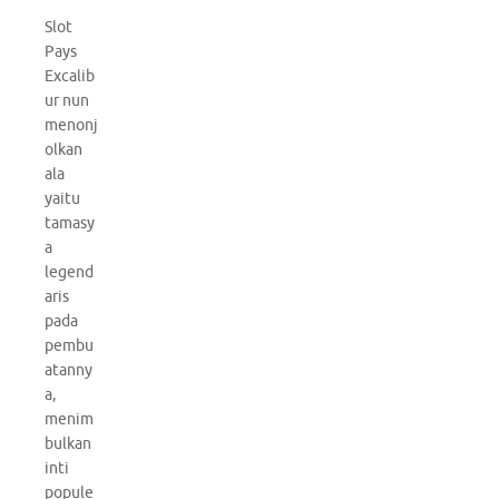
Slot
Pays
Excalib
ur nun
menonj
olkan
ala
yaitu
tamasy
a
legend
aris
pada
pembu
atanny
a,
menim
bulkan
inti
popule