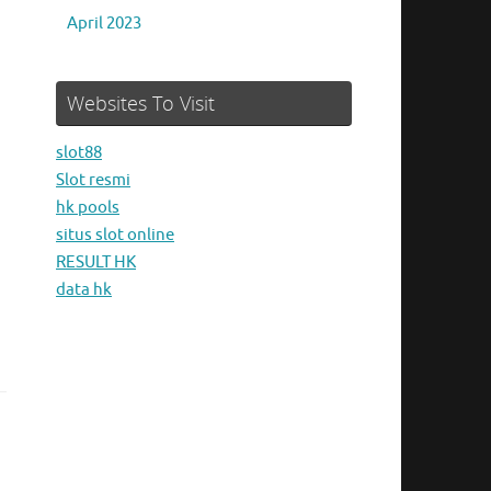
April 2023
Websites To Visit
slot88
Slot resmi
hk pools
situs slot online
RESULT HK
data hk