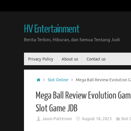
Skip
to
content
HV Entertainment
Berita Terkini, Hiburan, dan Semua Tentang Judi
Skip
Privacy Policy
About us
Contact us
to
content
Home
Slot Online
Mega Ball Review Evolution G
Mega Ball Review Evolution Gam
Slot Game JDB
Jason Patterson
August 18, 2023
Slot 