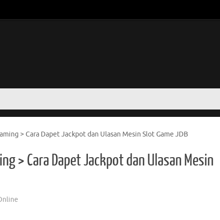
aming > Cara Dapet Jackpot dan Ulasan Mesin Slot Game JDB
ing > Cara Dapet Jackpot dan Ulasan Mesin
Online