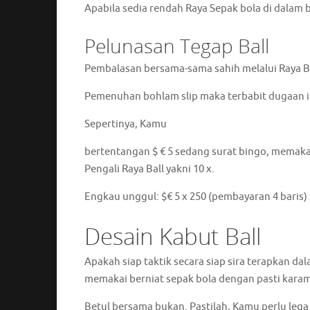
Apabila sedia rendah Raya Sepak bola di dalam
Pelunasan Tegap Ball
Pembalasan bersama-sama sahih melalui Raya Ba
Pemenuhan bohlam slip maka terbabit dugaan i
Sepertinya, Kamu
bertentangan $ € 5 sedang surat bingo, memak
Pengali Raya Ball yakni 10 x.
Engkau unggul: $€ 5 x 250 (pembayaran 4 baris) x
Desain Kabut Ball
Apakah siap taktik secara siap sira terapkan 
memakai berniat sepak bola dengan pasti karam
Betul bersama bukan. Pastilah, Kamu perlu leg