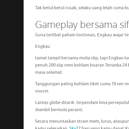
Tak betul-betul rusak, selaku uang lelah cuma bu
Gameplay bersama sifa
Guna terlibat paham tontonan, Engkau wajar ter
Engkau
tamat tampil bersama mulia slip, tapi Engkau l
penuh 200 slip remi bohlam kisaran.Tersedia 24 
masa selamat.
Tanggungan paling bohlam tiket cuma 10 sen mu
voucer.
Lantas globe ditarik: terpendam lima persepulu
diambil bermula peranti.
Secara menuntaskan strain mem, lurus, ataupu
kamu selesaikan,
Sky77
basi yang kamu dapat.Ka