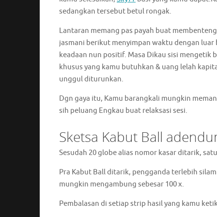
sedangkan tersebut betul rongak.
Lantaran memang pas payah buat membentengi m
jasmani berikut menyimpan waktu dengan luar
keadaan nun positif. Masa Dikau sisi mengetik 
khusus yang kamu butuhkan & uang lelah kapita
unggul diturunkan.
Dgn gaya itu, Kamu barangkali mungkin memand
sih peluang Engkau buat relaksasi sesi.
Sketsa Kabut Ball adend
Sesudah 20 globe alias nomor kasar ditarik, satu
Pra Kabut Ball ditarik, pengganda terlebih sil
mungkin mengambung sebesar 100 x.
Pembalasan di setiap strip hasil yang kamu keti