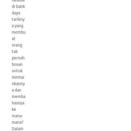
rahasia
di balik
daya
tarikny
a yang
membu
at
orang
tak
pernah
bosan
untuk
memai
nkanny
a dan
memba
hasnya
ke
mana-
mana?
Dalam