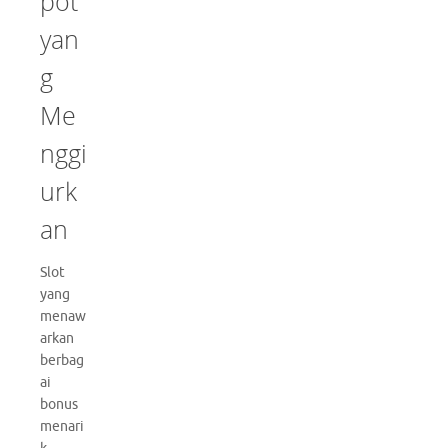
pot
yan
g
Me
nggi
urk
an
Slot
yang
menaw
arkan
berbag
ai
bonus
menari