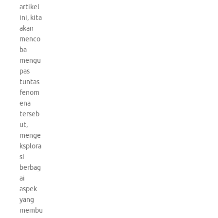
artikel
ini, kita
akan
menco
ba
mengu
pas
tuntas
fenom
ena
terseb
ut,
menge
ksplora
si
berbag
ai
aspek
yang
membu