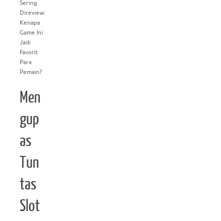
Sering
Direview:
Kenapa
Game Ini
Jadi
Favorit
Para
Pemain?
Men
gup
as
Tun
tas
Slot