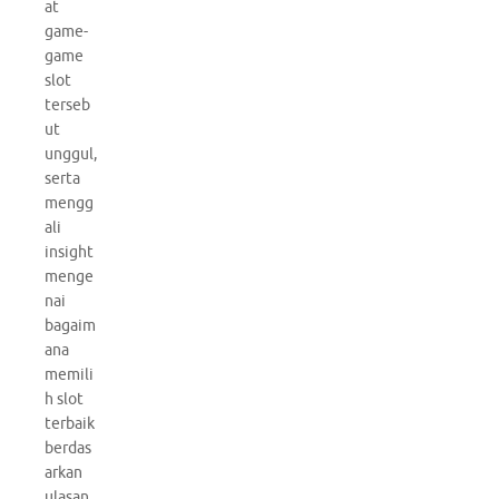
at
game-
game
slot
terseb
ut
unggul,
serta
mengg
ali
insight
menge
nai
bagaim
ana
memili
h slot
terbaik
berdas
arkan
ulasan.