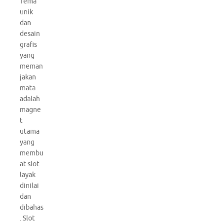
Tema
unik
dan
desain
grafis
yang
meman
jakan
mata
adalah
magne
t
utama
yang
membu
at slot
layak
dinilai
dan
dibahas
. Slot