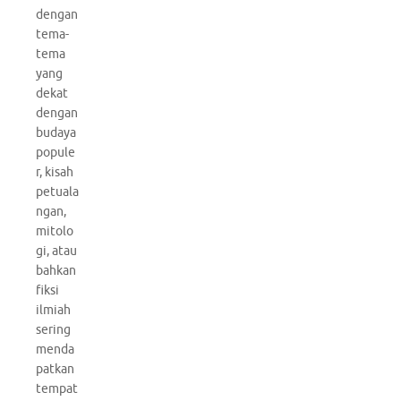
dengan
tema-
tema
yang
dekat
dengan
budaya
popule
r, kisah
petuala
ngan,
mitolo
gi, atau
bahkan
fiksi
ilmiah
sering
menda
patkan
tempat