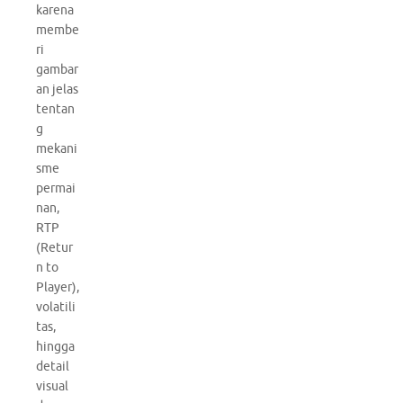
karena
membe
ri
gambar
an jelas
tentan
g
mekani
sme
permai
nan,
RTP
(Retur
n to
Player),
volatili
tas,
hingga
detail
visual