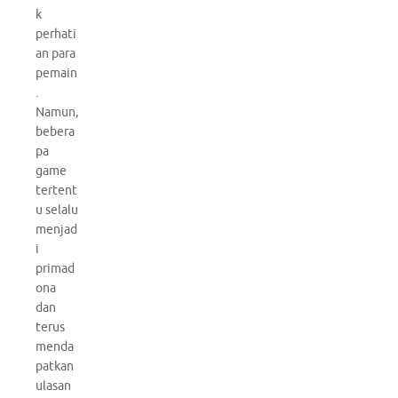
k
perhati
an para
pemain
.
Namun,
bebera
pa
game
tertent
u selalu
menjad
i
primad
ona
dan
terus
menda
patkan
ulasan