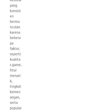
Review
yang
konsist
en
bermu
nculan
karena
bebera
pa
faktor,
seperti
kualita
s game,
fitur
menari
k,
tingkat
kemen
angan,
serta
popular