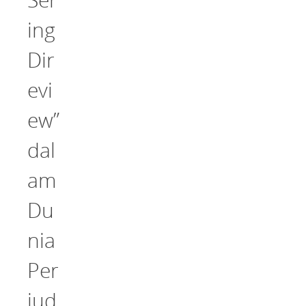
ing
Dir
evi
ew”
dal
am
Du
nia
Per
jud