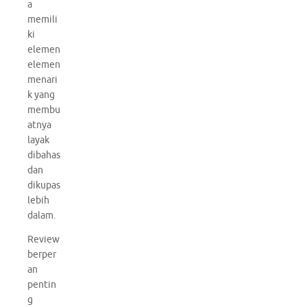
a
memili
ki
elemen
elemen
menari
k yang
membu
atnya
layak
dibahas
dan
dikupas
lebih
dalam.
Review
berper
an
pentin
g