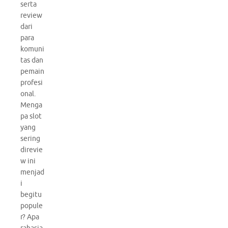
serta
review
dari
para
komuni
tas dan
pemain
profesi
onal.
Menga
pa slot
yang
sering
direvie
w ini
menjad
i
begitu
popule
r? Apa