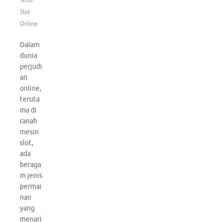
Situs
Slot
Online
Dalam
dunia
perjudi
an
online,
teruta
ma di
ranah
mesin
slot,
ada
beraga
m jenis
permai
nan
yang
menari