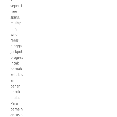
k
seperti
free
spins,
multipl
iers,
wild
reels,
hingga
jackpot
progres
if tak
pernah
kehabis
an
bahan
untuk
diulas.
Para
pemain
antusia