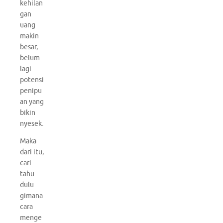
kehilan
gan
uang
makin
besar,
belum
lagi
potensi
penipu
an yang
bikin
nyesek.
Maka
dari itu,
cari
tahu
dulu
gimana
cara
menge