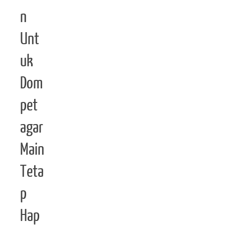
n
Unt
uk
Dom
pet
agar
Main
Teta
p
Hap