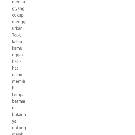
menan
g yang
cukup
menggi
urkan.
Tapi,
kalau
kamu
nggak
hati-
hati
dalam
memili
h
tempat
bermai
n,
bukann
ya
untung
malah