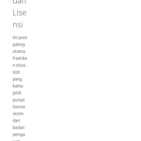
dan
Lise
nsi
Ini poin
paling
utama.
Pastika
n situs
slot
yang
kamu
pilih
punya
lisensi
resmi
dari
badan
penga