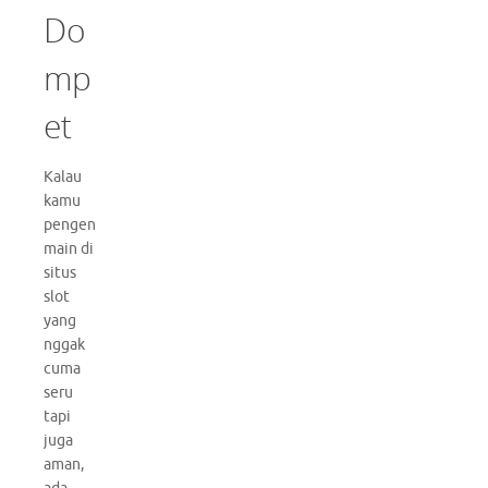
Do
mp
et
Kalau
kamu
pengen
main di
situs
slot
yang
nggak
cuma
seru
tapi
juga
aman,