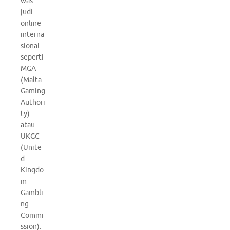
was
judi
online
interna
sional
seperti
MGA
(Malta
Gaming
Authori
ty)
atau
UKGC
(Unite
d
Kingdo
m
Gambli
ng
Commi
ssion).