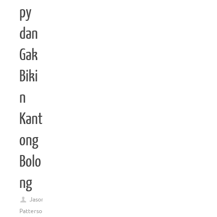
py
dan
Gak
Biki
n
Kant
ong
Bolo
ng
Jason
Patterson