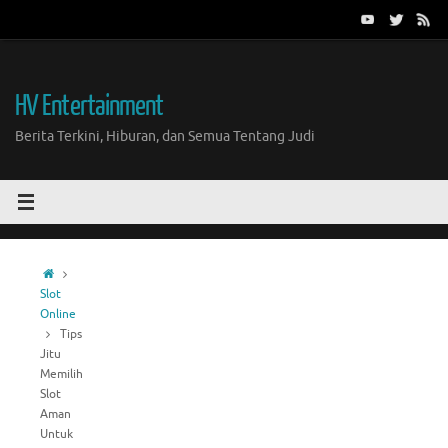
Skip
to
content
HV Entertainment
Berita Terkini, Hiburan, dan Semua Tentang Judi
Home
Slot
Online
Tips
Jitu
Memilih
Slot
Aman
Untuk