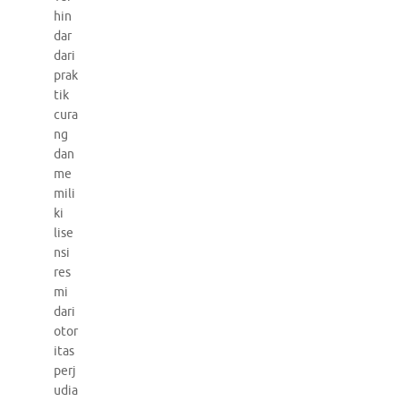
hin
dar
dari
prak
tik
cura
ng
dan
me
mili
ki
lise
nsi
res
mi
dari
otor
itas
perj
udia