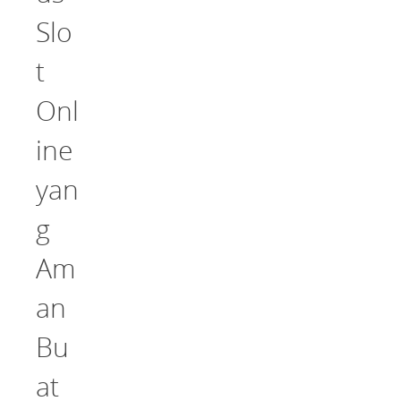
Slo
t
Onl
ine
yan
g
Am
an
Bu
at