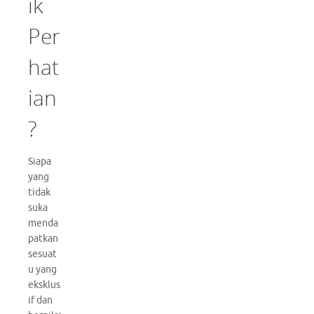
ik
Per
hat
ian
?
Siapa
yang
tidak
suka
menda
patkan
sesuat
u yang
eksklus
if dan