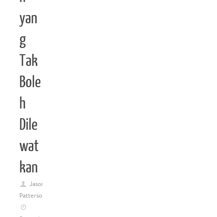
yan
g
Tak
Bole
h
Dile
wat
kan
Jason
Patterson