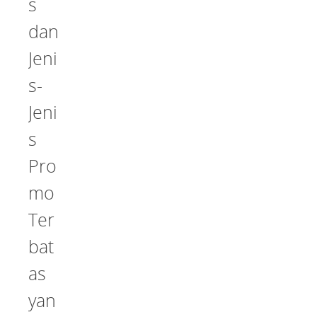
s
dan
Jeni
s-
Jeni
s
Pro
mo
Ter
bat
as
yan