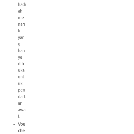
hadi
ah
me
nari
k
yan
g
han
ya
dib
uka
unt
uk
pen
daft
ar
awa
l.
Vou
che