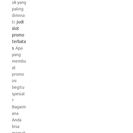
uk yang
paling
dimina
ti:
judi
slot
promo
terbata
s
. Apa
yang
membu
at
promo
ini
begitu
spesial
?
Bagaim
ana
Anda
bisa