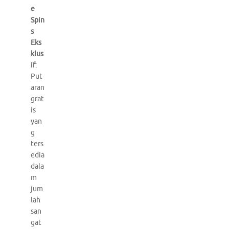
e
Spin
s
Eks
klus
if
:
Put
aran
grat
is
yan
g
ters
edia
dala
m
jum
lah
san
gat