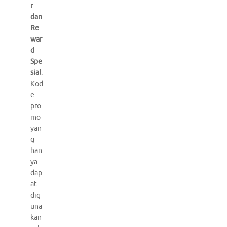
r
dan
Re
war
d
Spe
sial
:
Kod
e
pro
mo
yan
g
han
ya
dap
at
dig
una
kan