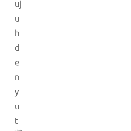
uj
u
h
d
e
n
y
u
t