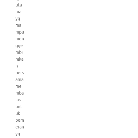
uta
ma
yg
ma
mpu
men
gge
mbi
raka
n
bers
ama
me
mba
las
unt
uk
pem
eran
yg