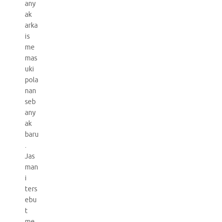
any
ak
arka
is
me
mas
uki
pola
nan
seb
any
ak
baru
.
Jas
man
i
ters
ebu
t
me