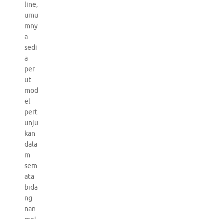
line,
umu
mny
a
sedi
a
per
ut
mod
el
pert
unju
kan
dala
m
sem
ata
bida
ng
nan