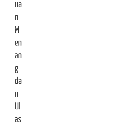
ua
n
M
en
an
g
da
n
Ul
as