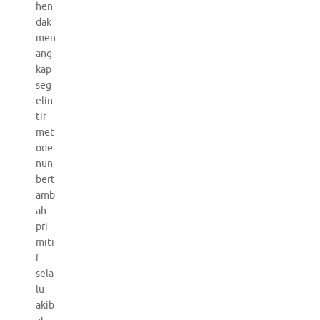
hen
dak
men
ang
kap
seg
elin
tir
met
ode
nun
bert
amb
ah
pri
miti
f
sela
lu
akib