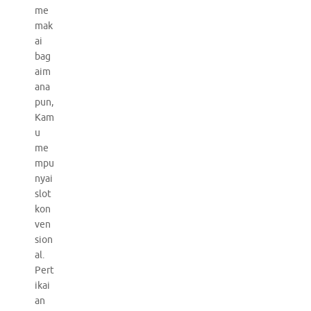
me
mak
ai
bag
aim
ana
pun,
Kam
u
me
mpu
nyai
slot
kon
ven
sion
al.
Pert
ikai
an