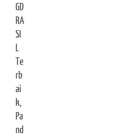
GD
RA
SI
L
Te
rb
ai
k,
Pa
nd