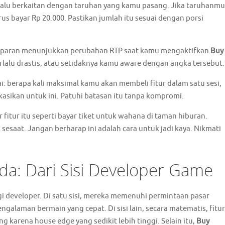
elalu berkaitan dengan taruhan yang kamu pasang. Jika taruhanmu
rus bayar Rp 20.000. Pastikan jumlah itu sesuai dengan porsi
sparan menunjukkan perubahan RTP saat kamu mengaktifkan
Buy
rlalu drastis, atau setidaknya kamu aware dengan angka tersebut.
: berapa kali maksimal kamu akan membeli fitur dalam satu sesi,
kasikan untuk ini. Patuhi batasan itu tanpa kompromi.
 fitur itu seperti bayar tiket untuk wahana di taman hiburan.
saat. Jangan berharap ini adalah cara untuk jadi kaya. Nikmati
da: Dari Sisi Developer Game
agi developer. Di satu sisi, mereka memenuhi permintaan pasar
galaman bermain yang cepat. Di sisi lain, secara matematis, fitur
karena house edge yang sedikit lebih tinggi. Selain itu,
Buy