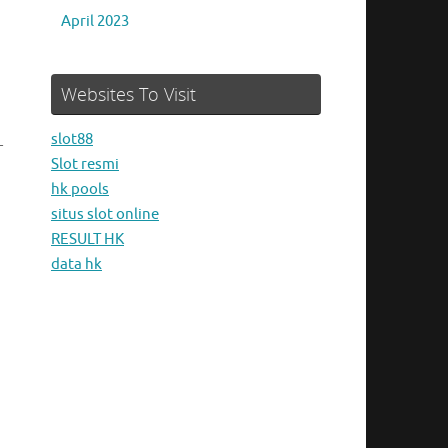
April 2023
Websites To Visit
slot88
-
Slot resmi
hk pools
situs slot online
RESULT HK
data hk