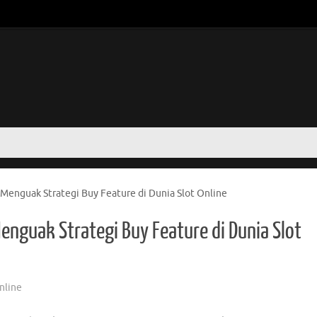
 Menguak Strategi Buy Feature di Dunia Slot Online
enguak Strategi Buy Feature di Dunia Slot
nline