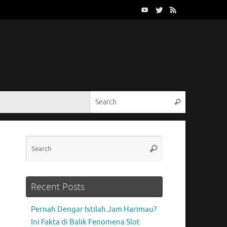
Search for:
Search
Search
Search
for:
Recent Posts
Pernah Dengar Istilah Jam Harimau?
Ini Fakta di Balik Fenomena Slot