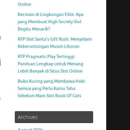
Online
Bermain di Lingkungan Elite: Apa
yang Membuat High Society Slot
Begitu Menarik?
l
RTP Slot Santa’s Gift Rush: Menyelami
Keberuntungan Musim Liburan
RTP Pragmatic Play Tertinggi:
i
Panduan Lengkap untuk Menang
Lebih Banyak di Situs Slot Online
Buku Kucing yang Membawa Hoki:
Semua yang Perlu Kamu Tahu
Sebelum Main Slot Book Of Cats
k
Archives