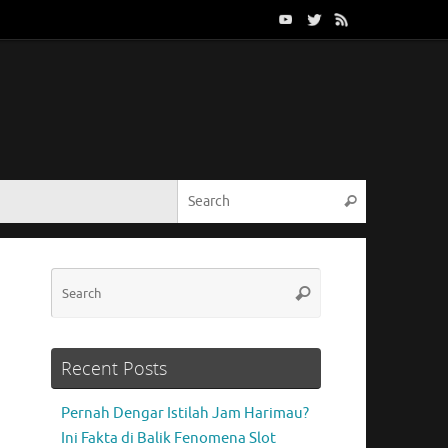
Search for:
Search
Search
Search
for:
Recent Posts
Pernah Dengar Istilah Jam Harimau?
Ini Fakta di Balik Fenomena Slot