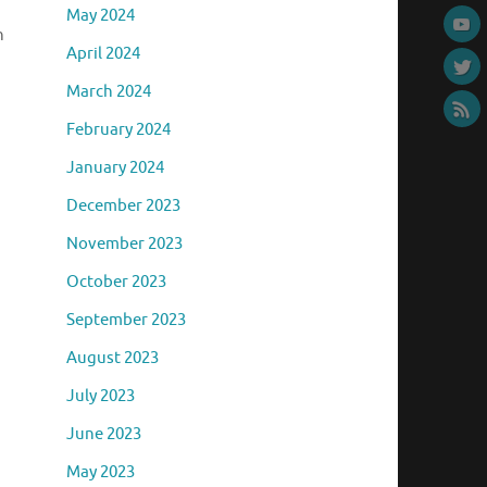
May 2024
n
April 2024
March 2024
February 2024
January 2024
December 2023
November 2023
October 2023
September 2023
August 2023
July 2023
June 2023
May 2023