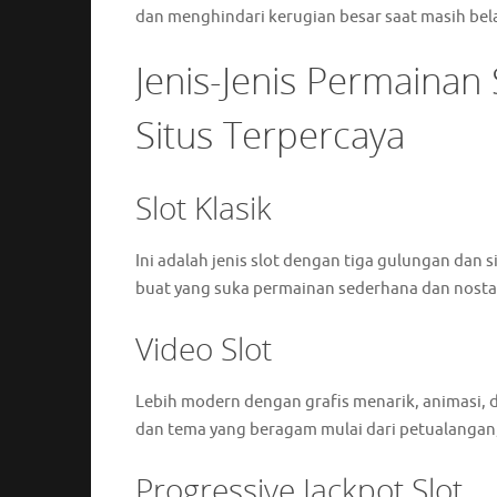
dan menghindari kerugian besar saat masih belaj
Jenis-Jenis Permainan 
Situs Terpercaya
Slot Klasik
Ini adalah jenis slot dengan tiga gulungan dan 
buat yang suka permainan sederhana dan nosta
Video Slot
Lebih modern dengan grafis menarik, animasi, d
dan tema yang beragam mulai dari petualangan, 
Progressive Jackpot Slot