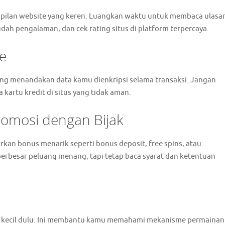
mpilan website yang keren. Luangkan waktu untuk membaca ulasa
dah pengalaman, dan cek rating situs di platform terpercaya.
e
ng menandakan data kamu dienkripsi selama transaksi. Jangan
kartu kredit di situs yang tidak aman.
omosi dengan Bijak
rkan bonus menarik seperti bonus deposit, free spins, atau
rbesar peluang menang, tapi tetap baca syarat dan ketentuan
n kecil dulu. Ini membantu kamu memahami mekanisme permainan