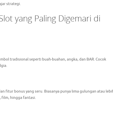
ar strategi.
Slot yang Paling Digemari di
simbol tradisional seperti buah-buahan, angka, dan BAR. Cocok
lgia.
an fitur bonus yang seru. Biasanya punya lima gulungan atau lebi
film, hingga fantasi.