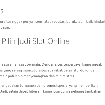
as
itus nggak punya lisensi atau reputasi buruk, lebih baik hindari
 besar.
ilih Judi Slot Online
n rasa aman saat bermain. Dengan situs terpercaya, kamu nggak
s yang sering muncul di situs abal-abal. Selain itu, dukungan
ain jadi lebih menyenangkan dan minim stres.
tin mengadakan turnamen dan promosi spesial yang memberikan
Jadi, selain dapat hiburan, kamu juga punya peluang tambahan