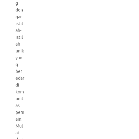
g
den
gan
istil
ah-
istil
ah
unik
yan
g
ber
edar
di
kom
unit
as
pem
ain.
Mul
ai