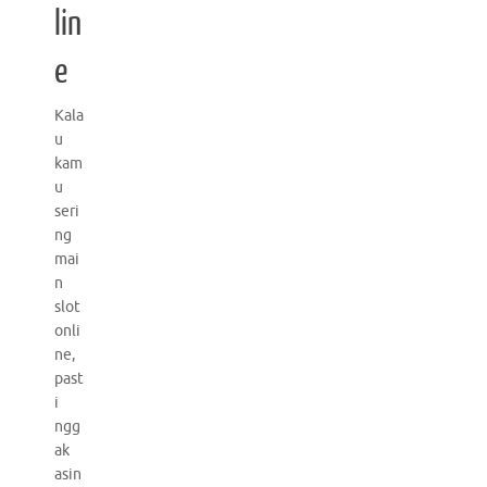
lin
e
Kala
u
kam
u
seri
ng
mai
n
slot
onli
ne,
past
i
ngg
ak
asin