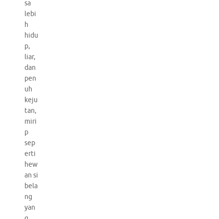
sa
lebi
h
hidu
p,
liar,
dan
pen
uh
keju
tan,
miri
p
sep
erti
hew
an si
bela
ng
yan
g