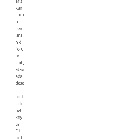
aris
kan
turu
n-
tem
uru
n di
foru
m
slot,
atau
ada
dasa
r
logi
s di
bali
kny
a?
Di
arti