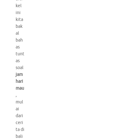
kel
ini
kita
bak
al
bah
as
tunt
as
soal
jam
hari
mau
,
mul
ai
dari
ceri
ta di
bali