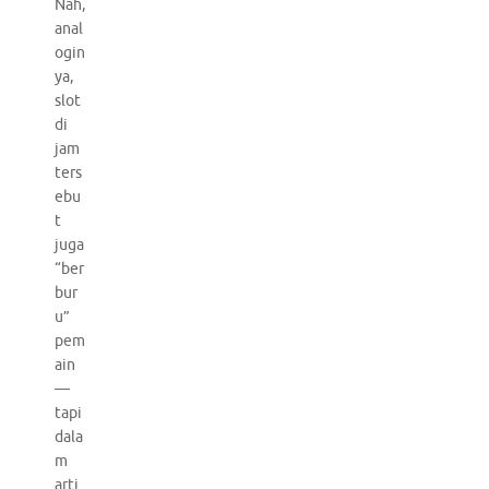
Nah,
anal
ogin
ya,
slot
di
jam
ters
ebu
t
juga
“ber
bur
u”
pem
ain
—
tapi
dala
m
arti