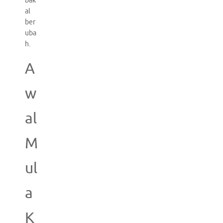
bak
al
ber
uba
h.
A
w
al
M
ul
a
K