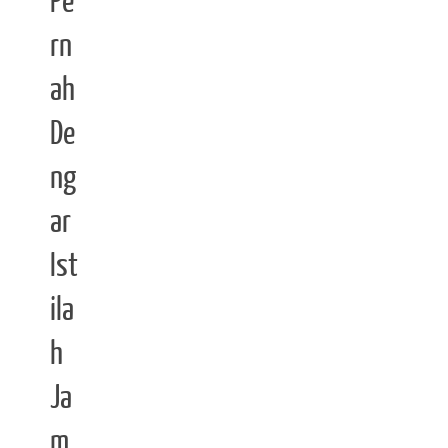
Pe
rn
ah
De
ng
ar
Ist
ila
h
Ja
m