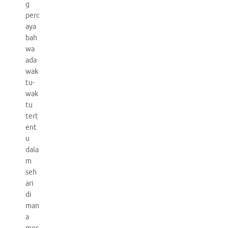
g
perc
aya
bah
wa
ada
wak
tu-
wak
tu
tert
ent
u
dala
m
seh
ari
di
man
a