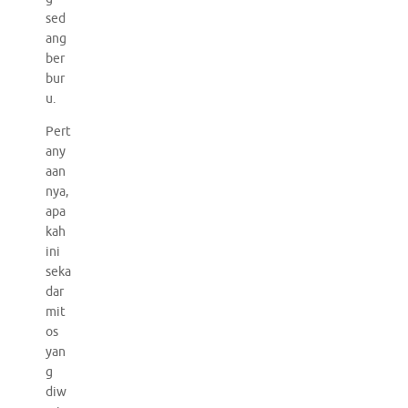
sed
ang
ber
bur
u.
Pert
any
aan
nya,
apa
kah
ini
seka
dar
mit
os
yan
g
diw