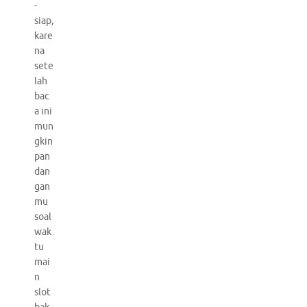
-
siap,
kare
na
sete
lah
bac
a ini
mun
gkin
pan
dan
gan
mu
soal
wak
tu
mai
n
slot