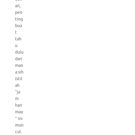
ail,
pen
ting
bua
t
tah
u
dulu
dari
man
a sih
istil
ah
“ja
m
hari
mau
” ini
mun
cul.