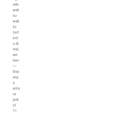
ada
wak
tu-
wak
tu
tert
ent
u di
mal
am
hari
—
bias
any
a
anta
ra
puk
ul
11