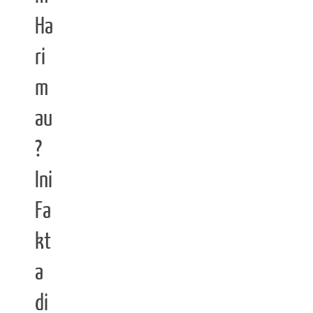
Ha
ri
m
au
?
Ini
Fa
kt
a
di