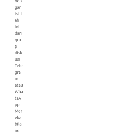
den
gar
istil
ah
ini
dari
gru
p
disk
usi
Tele
gra
m
atau
Wha
tsA
pp.
Mer
eka
bila
ng,