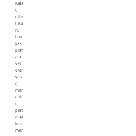
Kala
u
dite
lusu
ri,
ban
yak
pem
ain
vet
eran
yan
g
men
gak
u
pert
ama
kali
men