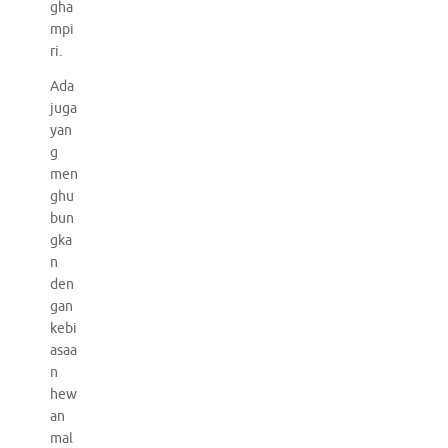
gha
mpi
ri.
Ada
juga
yan
g
men
ghu
bun
gka
n
den
gan
kebi
asaa
n
hew
an
mal