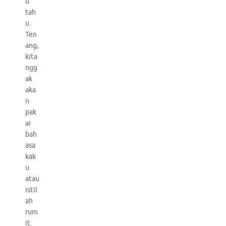
u
tah
u.
Ten
ang,
kita
ngg
ak
aka
n
pak
ai
bah
asa
kak
u
atau
istil
ah
rum
it.