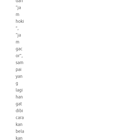
dari
“ja
m
hoki
”,
“ja
m
gac
or”,
sam
pai
yan
g
lagi
han
gat
dibi
cara
kan
bela
kan