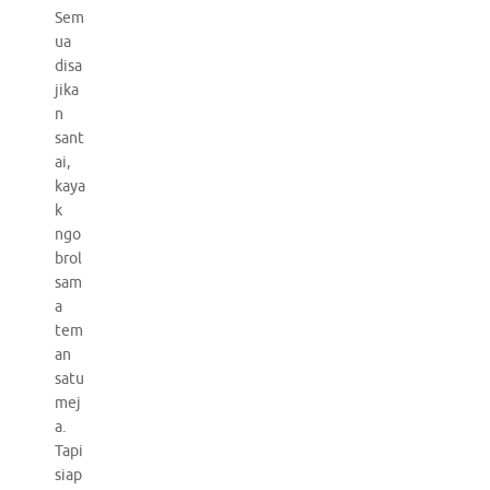
Sem
ua
disa
jika
n
sant
ai,
kaya
k
ngo
brol
sam
a
tem
an
satu
mej
a.
Tapi
siap