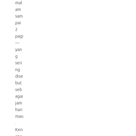
mal
am
sam
pai
2
pagi
—
yan
g
seri
ng
dise
but
seb
agai
jam
hari
mau
.
Ken