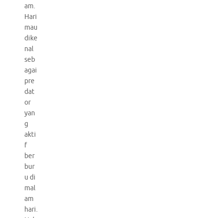
am.
Hari
mau
dike
nal
seb
agai
pre
dat
or
yan
g
akti
f
ber
bur
u di
mal
am
hari.