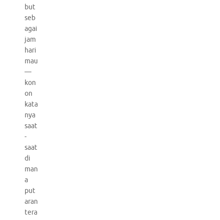
but
seb
agai
jam
hari
mau
—
kon
on
kata
nya
saat
-
saat
di
man
a
put
aran
tera