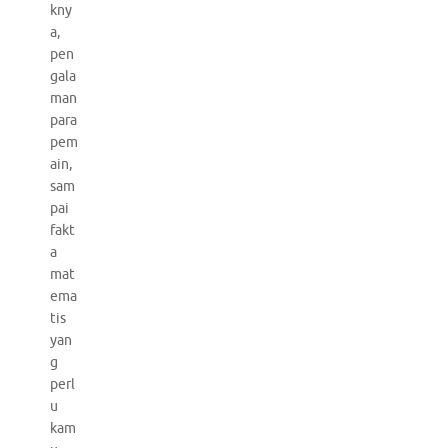
kny
a,
pen
gala
man
para
pem
ain,
sam
pai
fakt
a
mat
ema
tis
yan
g
perl
u
kam