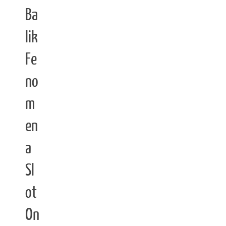
Ba
lik
Fe
no
m
en
a
Sl
ot
On