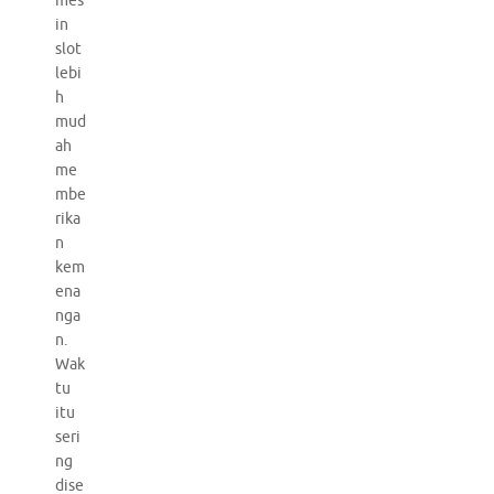
mes
in
slot
lebi
h
mud
ah
me
mbe
rika
n
kem
ena
nga
n.
Wak
tu
itu
seri
ng
dise