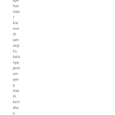
apa
hari
mau
?
Kar
ena
di
jam
segi
tu,
kata
nya,
pem
ain
yan
g
mas
ih
bert
aha
n