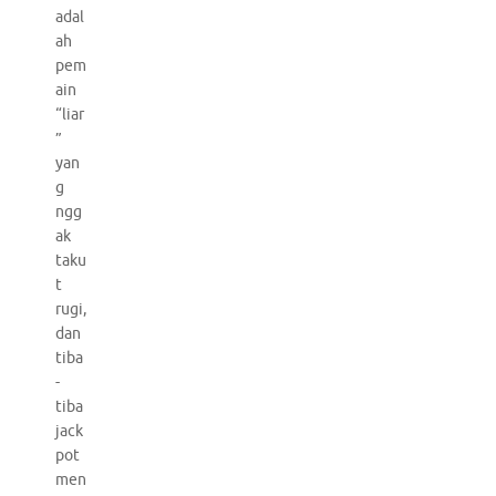
adal
ah
pem
ain
“liar
”
yan
g
ngg
ak
taku
t
rugi,
dan
tiba
-
tiba
jack
pot
men