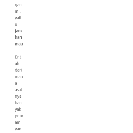
gan
ini,
yait
u
jam
hari
mau
.
Ent
ah
dari
man
a
asal
nya,
ban
yak
pem
ain
yan