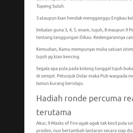
Topeng Suluh.
3 ataupun kian hendak mengganggu Engkau kel
Imbalan guna 3, 4, 5, enam, tujuh, 8 maupun 9 P
tentang tanggungan Dikau. Kedengarannya can
Kemudian, Kamu mempunyai mulia satuan istime
tujuh yg kian kencing.
Segala apa pula pada kolong tunggal tujuh buk
di sempit. Petunjuk Dolar maka Pub waspada me
lamun kurang bersilaju.
Hadiah ronde percuma re
terutama
Akur, 9 Masks of Fire agak-agak tak kecil pula 
prodeo, nun bertambah lantaran secara siap dis