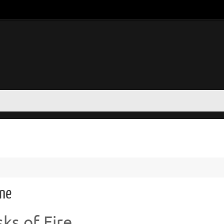
ine
ks of Fire