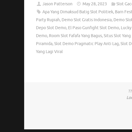
Jason Patterson
May 28, 2023
Slot Gac
Apa Yang Dimaksud Batig Slot Politiek
,
Barn Fes
Party Rupiah
,
Demo Slot Gratis Indonesia
,
Demo Slot
Depo Slot Demo
,
El Paso Gunfight Slot Demo
,
Lucky
Demo
,
Room Slot Fafafa Yang Bagus
,
Situs Slot Yang
Piramida
,
Slot Demo Pragmatic Play Anti Lag
,
Slot 
Yang Lagi Viral
Th
Lo