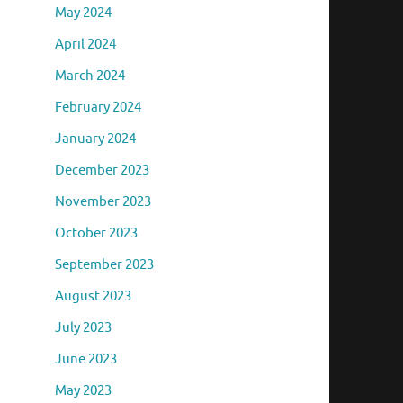
May 2024
April 2024
March 2024
February 2024
January 2024
December 2023
November 2023
October 2023
September 2023
August 2023
July 2023
June 2023
May 2023