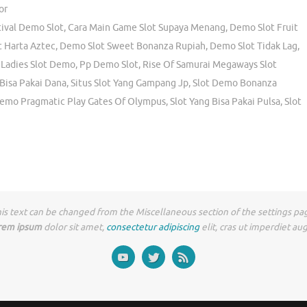
or
tival Demo Slot
,
Cara Main Game Slot Supaya Menang
,
Demo Slot Fruit
 Harta Aztec
,
Demo Slot Sweet Bonanza Rupiah
,
Demo Slot Tidak Lag
,
 Ladies Slot Demo
,
Pp Demo Slot
,
Rise Of Samurai Megaways Slot
 Bisa Pakai Dana
,
Situs Slot Yang Gampang Jp
,
Slot Demo Bonanza
Demo Pragmatic Play Gates Of Olympus
,
Slot Yang Bisa Pakai Pulsa
,
Slot
is text can be changed from the Miscellaneous section of the settings pa
rem ipsum
dolor sit amet,
consectetur adipiscing
elit, cras ut imperdiet au