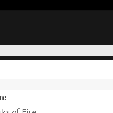
ine
ks of Fire