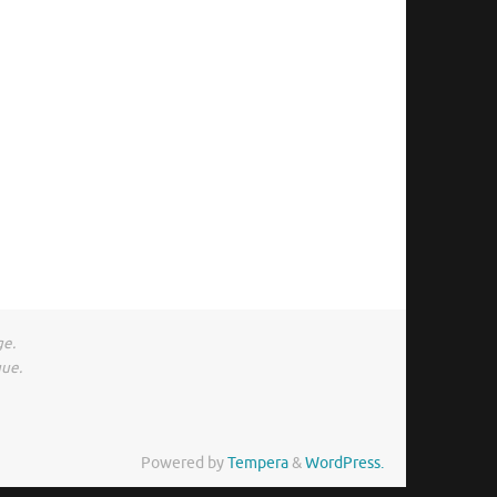
ge.
gue.
Powered by
Tempera
&
WordPress.