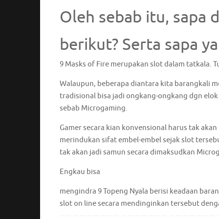
Oleh sebab itu, sapa
berikut? Serta sapa y
9 Masks of Fire merupakan slot dalam tatkala. T
Walaupun, beberapa diantara kita barangkali me
tradisional bisa jadi ongkang-ongkang dgn elok
sebab Microgaming.
Gamer secara kian konvensional harus tak aka
merindukan sifat embel-embel sejak slot tersebu
tak akan jadi samun secara dimaksudkan Microg
Engkau bisa
mengindra 9 Topeng Nyala berisi keadaan bar
slot on line secara mendinginkan tersebut den