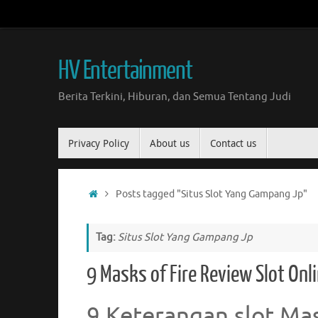
Skip
to
content
HV Entertainment
Berita Terkini, Hiburan, dan Semua Tentang Judi
Skip
Privacy Policy
About us
Contact us
to
content
Home
Posts tagged "Situs Slot Yang Gampang Jp"
Tag:
Situs Slot Yang Gampang Jp
9 Masks of Fire Review Slot Onl
9 Keterangan slot Mas