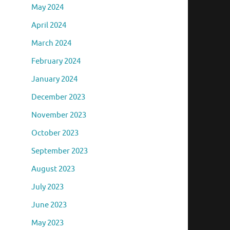
May 2024
April 2024
March 2024
February 2024
January 2024
December 2023
November 2023
October 2023
September 2023
August 2023
July 2023
June 2023
May 2023