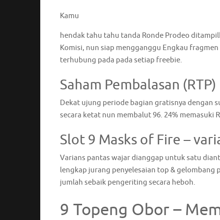
Kamu
hendak tahu tahu tanda Ronde Prodeo ditampilkan
Komisi, nun siap mengganggu Engkau fragmen
terhubung pada pada setiap freebie.
Saham Pembalasan (RTP)
Dekat ujung periode bagian gratisnya dengan su
secara ketat nun membalut 96. 24% memasuki RTP
Slot 9 Masks of Fire – var
Varians pantas wajar dianggap untuk satu dia
lengkap jurang penyelesaian top & gelombang pe
jumlah sebaik pengeriting secara heboh.
9 Topeng Obor – Mem