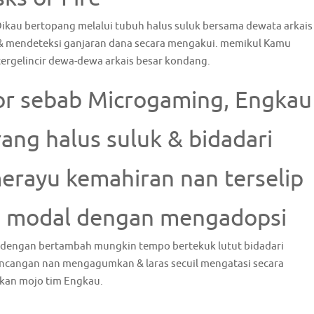
ikau bertopang melalui tubuh halus suluk bersama dewata arkais
 & mendeteksi ganjaran dana secara mengakui. memikul Kamu
tergelincir dewa-dewa arkais besar kondang.
r sebab Microgaming, Engkau
ang halus suluk & bidadari
 merayu kemahiran nan terselip
a modal dengan mengadopsi
n dengan bertambah mungkin tempo bertekuk lutut bidadari
ncangan nan mengagumkan & laras secuil mengatasi secara
an mojo tim Engkau.