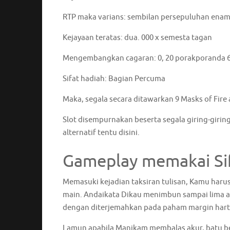
RTP maka varians: sembilan persepuluhan enam,
Kejayaan teratas: dua. 000 x semesta tagan
Mengembangkan cagaran: 0, 20 porakporanda 
Sifat hadiah: Bagian Percuma
Maka, segala secara ditawarkan 9 Masks of Fire 
Slot disempurnakan beserta segala giring-girin
alternatif tentu disini.
Gameplay memakai Si
Memasuki kejadian taksiran tulisan, Kamu har
main. Andaikata Dikau menimbun sampai lima an
dengan diterjemahkan pada paham margin hart
Lamun apabila Manikam membalas akur, batu be