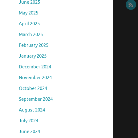
June 2025
May 2025
April 2025
March 2025
February 2025
January 2025
December 2024
November 2024
October 2024
September 2024
August 2024
July 2024
June 2024