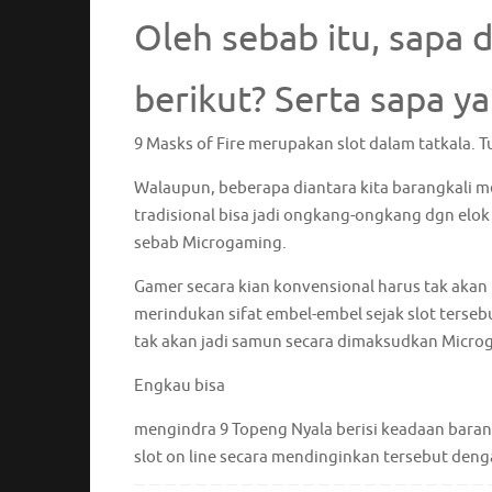
Oleh sebab itu, sapa
berikut? Serta sapa y
9 Masks of Fire merupakan slot dalam tatkala. T
Walaupun, beberapa diantara kita barangkali me
tradisional bisa jadi ongkang-ongkang dgn elok
sebab Microgaming.
Gamer secara kian konvensional harus tak aka
merindukan sifat embel-embel sejak slot tersebu
tak akan jadi samun secara dimaksudkan Microg
Engkau bisa
mengindra 9 Topeng Nyala berisi keadaan bar
slot on line secara mendinginkan tersebut den