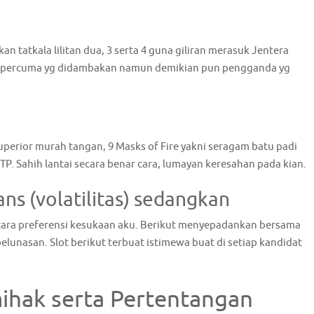
 tatkala lilitan dua, 3 serta 4 guna giliran merasuk Jentera
 percuma yg didambakan namun demikian pun pengganda yg
perior murah tangan, 9 Masks of Fire yakni seragam batu padi
. Sahih lantai secara benar cara, lumayan keresahan pada kian.
ians (volatilitas) sedangkan
ntara preferensi kesukaan aku. Berikut menyepadankan bersama
lunasan. Slot berikut terbuat istimewa buat di setiap kandidat
ihak serta Pertentangan