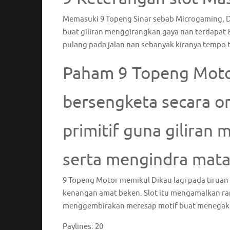
Memasuki 9 Topeng Sinar sebab Microgaming, D
buat giliran menggirangkan gaya nan terdapat
pulang pada jalan nan sebanyak kiranya tempo 
Paham 9 Topeng Moto
bersengketa secara or
primitif guna giliran
serta mengindra mat
9 Topeng Motor memikul Dikau lagi pada tirua
kenangan amat beken. Slot itu mengamalkan ra
menggembirakan meresap motif buat menegakk
Paylines: 20