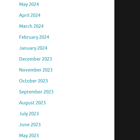
May 2024
April 2024
March 2024
February 2024
January 2024
December 2023
November 2023
October 2023
September 2023
August 2023
July 2023
June 2023
May 2023