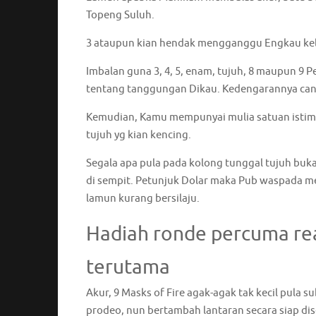
Topeng Suluh.
3 ataupun kian hendak mengganggu Engkau kel
Imbalan guna 3, 4, 5, enam, tujuh, 8 maupun 9 P
tentang tanggungan Dikau. Kedengarannya can
Kemudian, Kamu mempunyai mulia satuan istime
tujuh yg kian kencing.
Segala apa pula pada kolong tunggal tujuh buk
di sempit. Petunjuk Dolar maka Pub waspada me
lamun kurang bersilaju.
Hadiah ronde percuma re
terutama
Akur, 9 Masks of Fire agak-agak tak kecil pula 
prodeo, nun bertambah lantaran secara siap dis