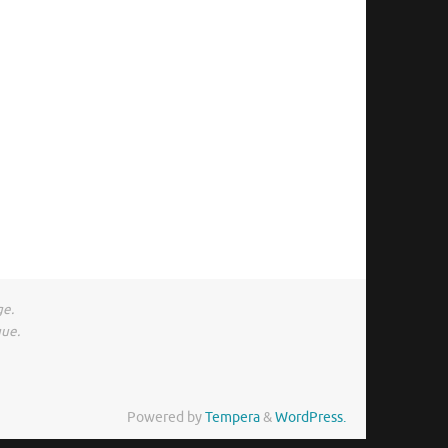
ge.
gue.
Powered by
Tempera
&
WordPress.