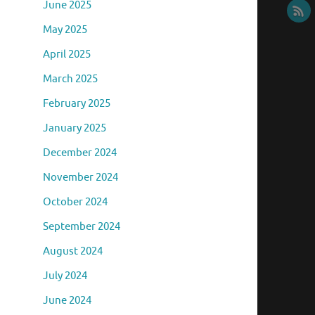
June 2025
May 2025
April 2025
March 2025
February 2025
January 2025
December 2024
November 2024
October 2024
September 2024
August 2024
July 2024
June 2024