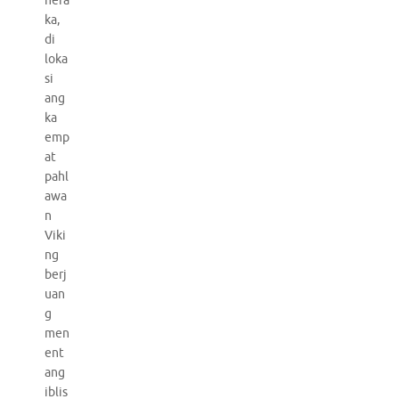
nera
ka,
di
loka
si
ang
ka
emp
at
pahl
awa
n
Viki
ng
berj
uan
g
men
ent
ang
iblis