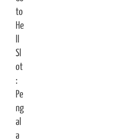
to
He
ll
Sl
ot
:
Pe
ng
al
a