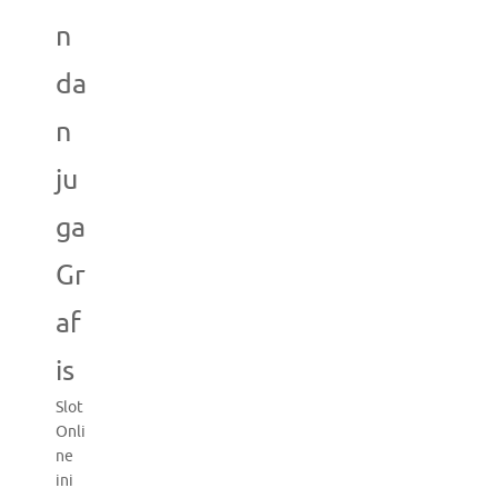
n
da
n
ju
ga
Gr
af
is
Slot
Onli
ne
ini