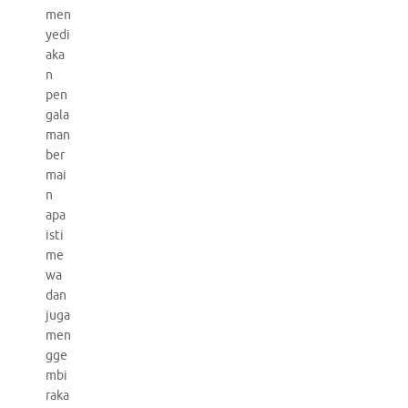
men
yedi
aka
n
pen
gala
man
ber
mai
n
apa
isti
me
wa
dan
juga
men
gge
mbi
raka