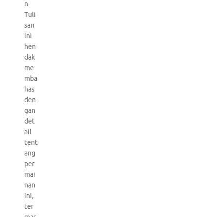
n.
Tuli
san
ini
hen
dak
me
mba
has
den
gan
det
ail
tent
ang
per
mai
nan
ini,
ter