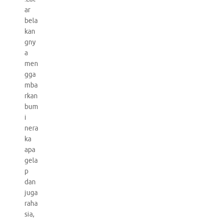
ar
bela
kan
gny
a
men
gga
mba
rkan
bum
i
nera
ka
apa
gela
p
dan
juga
raha
sia,