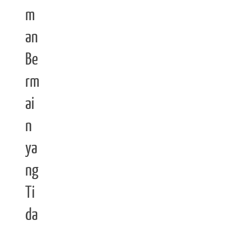
m
an
Be
rm
ai
n
ya
ng
Ti
da