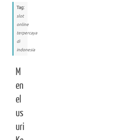
Tag:
slot
online
terpercaya
di
indonesia
M
en
el
us
uri