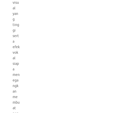
visu
al
yan
g
ting
gi
sert
a
efek
vok
al
siap
a
men
ega
ngk
an
me
mbu
at