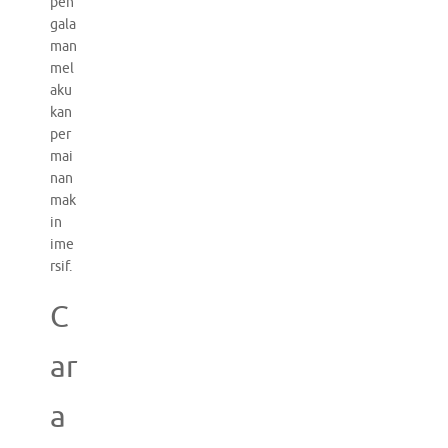
pen
gala
man
mel
aku
kan
per
mai
nan
mak
in
ime
rsif.
C
ar
a