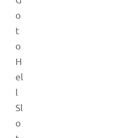
G
o
t
o
H
el
l
Sl
o