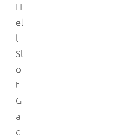
H
el
l
Sl
o
t
G
a
c