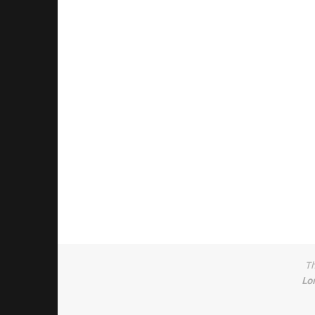
Th
Lo