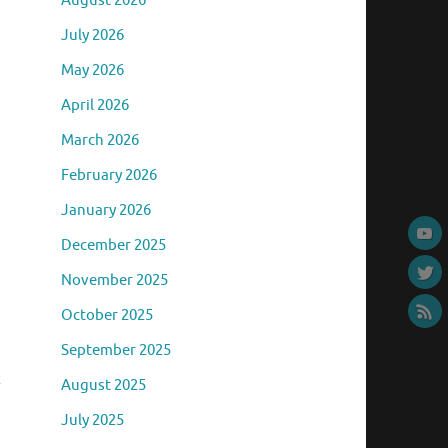
August 2026
July 2026
May 2026
April 2026
March 2026
February 2026
January 2026
December 2025
November 2025
October 2025
September 2025
k
August 2025
July 2025