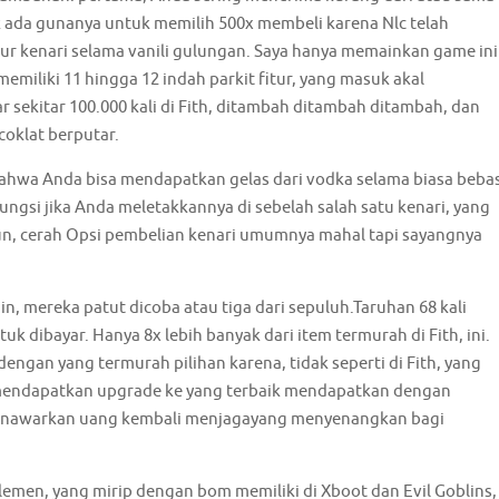
k ada gunanya untuk memilih 500x membeli karena Nlc telah
 kenari selama vanili gulungan. Saya hanya memainkan game ini
memiliki 11 hingga 12 indah parkit fitur, yang masuk akal
 sekitar 100.000 kali di Fith, ditambah ditambah ditambah, dan
coklat berputar.
 bahwa Anda bisa mendapatkan gelas dari vodka selama biasa beba
fungsi jika Anda meletakkannya di sebelah salah satu kenari, yang
n, cerah Opsi pembelian kenari umumnya mahal tapi sayangnya
n, mereka patut dicoba atau tiga dari sepuluh.Taruhan 68 kali
uk dibayar. Hanya 8x lebih banyak dari item termurah di Fith, ini.
gan yang termurah pilihan karena, tidak seperti di Fith, yang
 mendapatkan upgrade ke yang terbaik mendapatkan dengan
 menawarkan uang kembali menjagayang menyenangkan bagi
emen, yang mirip dengan bom memiliki di Xboot dan Evil Goblins,