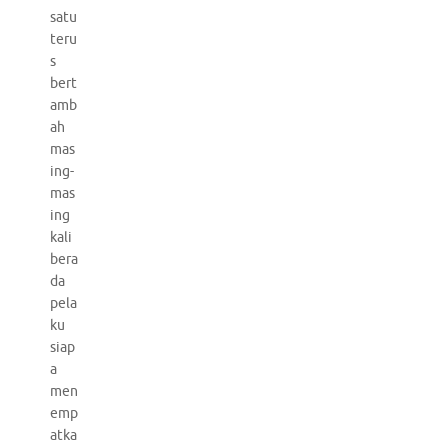
satu
teru
s
bert
amb
ah
mas
ing-
mas
ing
kali
bera
da
pela
ku
siap
a
men
emp
atka