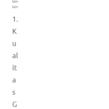
lain-
lain:
1.
K
u
al
it
a
s
G