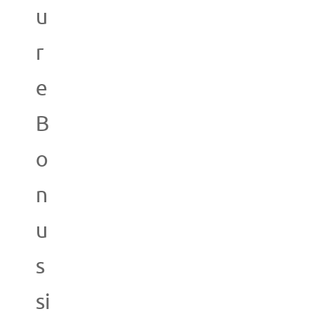
u
r
e
B
o
n
u
s
si