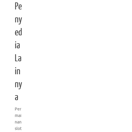
Pe
ny
ed
ia
La
in
ny
a
Per
mai
nan
slot