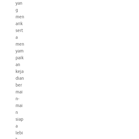
yan
g
men
arik
sert
a
men
yam
paik
an
keja
dian
ber
mai
n-
mai
n
siap
a
lebi