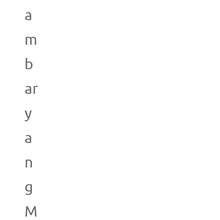
a
m
b
ar
y
a
n
g
M