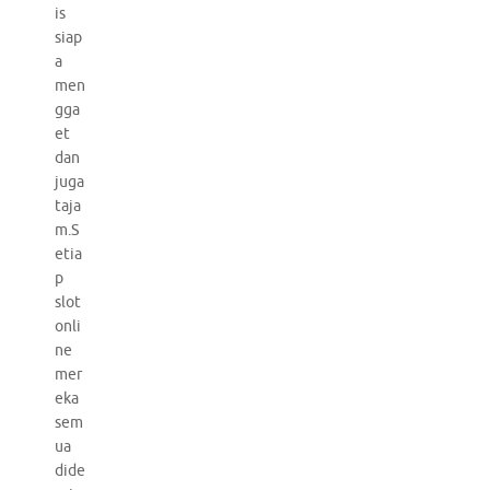
is
siap
a
men
gga
et
dan
juga
taja
m.S
etia
p
slot
onli
ne
mer
eka
sem
ua
dide