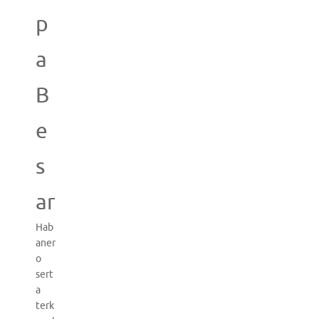
p
a
B
e
s
ar
Hab
aner
o
sert
a
terk