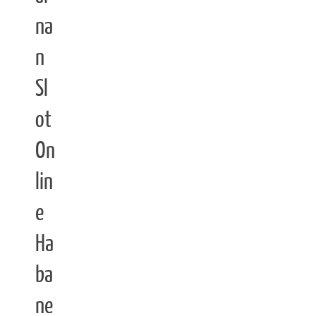
na
n
Sl
ot
On
lin
e
Ha
ba
ne