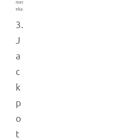
mer
eka.
3.
J
a
c
k
p
o
t