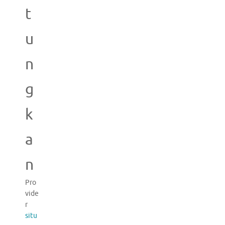
t
u
n
g
k
a
n
Pro
vide
r
situ