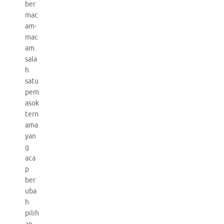
ber
mac
am-
mac
am.
sala
h
satu
pem
asok
tern
ama
yan
g
aca
p
ber
uba
h
pilih