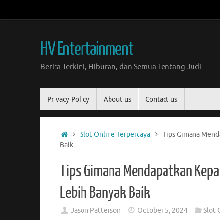
Skip
to
content
HV Entertainment
Berita Terkini, Hiburan, dan Semua Tentang Judi
Skip
Privacy Policy
About us
Contact us
to
content
Home
Slot Online Terpercaya
Tips Gimana Menda
Baik
Tips Gimana Mendapatkan Kepan
Lebih Banyak Baik
Jason Patterson
October 5, 2024
Slot 