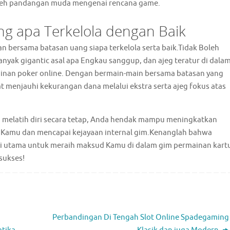
leh pandangan muda mengenai rencana game.
g apa Terkelola dengan Baik
n bersama batasan uang siapa terkelola serta baik.Tidak Boleh
nyak gigantic asal apa Engkau sanggup, dan ajeg teratur di dala
inan poker online. Dengan bermain-main bersama batasan yang
 menjauhi kekurangan dana melalui ekstra serta ajeg fokus atas
melatih diri secara tetap, Anda hendak mampu meningkatkan
n Kamu dan mencapai kejayaan internal gim.Kenanglah bahwa
i utama untuk meraih maksud Kamu di dalam gim permainan kart
sukses!
Perbandingan Di Tengah Slot Online Spadegaming