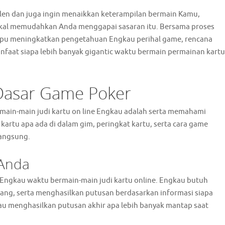
len dan juga ingin menaikkan keterampilan bermain Kamu,
bakal memudahkan Anda menggapai sasaran itu. Bersama proses
mampu meningkatkan pengetahuan Engkau perihal game, rencana
nfaat siapa lebih banyak gigantic waktu bermain permainan kartu
 Dasar Game Poker
ain-main judi kartu on line Engkau adalah serta memahami
kartu apa ada di dalam gim, peringkat kartu, serta cara game
langsung.
 Anda
an Engkau waktu bermain-main judi kartu online. Engkau butuh
ng, serta menghasilkan putusan berdasarkan informasi siapa
kau menghasilkan putusan akhir apa lebih banyak mantap saat