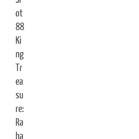
ot
88
Ki
ng
Tr
ea
su
re:
Ra
ha