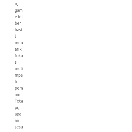
n,
gam
e ini
ber
hasi
l
men
arik
foku
s
meli
mpa
h
pem
ain.
Teta
pi,
apa
an
sesu