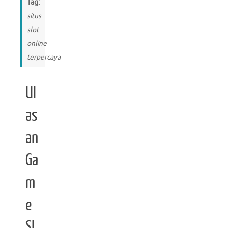
Tag:
situs
slot
online
terpercaya
Ul
as
an
Ga
m
e
Sl