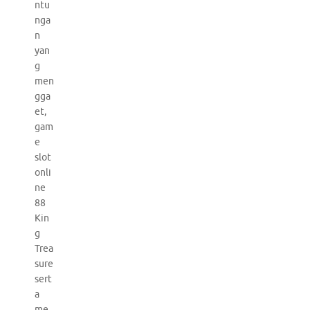
ntu
nga
n
yan
g
men
gga
et,
gam
e
slot
onli
ne
88
Kin
g
Trea
sure
sert
a
me