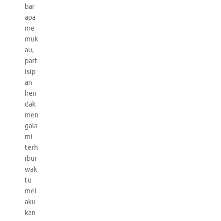
bar
apa
me
muk
au,
part
isip
an
hen
dak
men
gala
mi
terh
ibur
wak
tu
mel
aku
kan