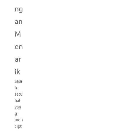
ng
an
M
en
ar
ik
Sala
h
satu
hal
yan
g
men
cipt