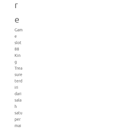
r
e
Gam
e
slot
88
Kin
g
Trea
sure
terd
iri
dari
sala
h
satu
per
mai