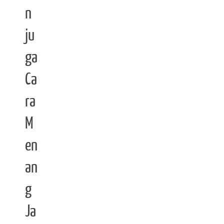
n
ju
ga
Ca
ra
M
en
an
g
Ja