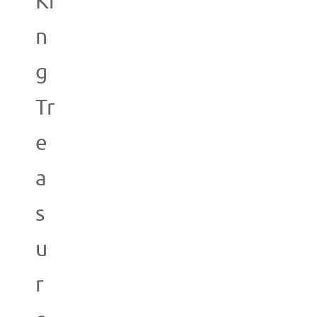
Ki
n
g
Tr
e
a
s
u
r