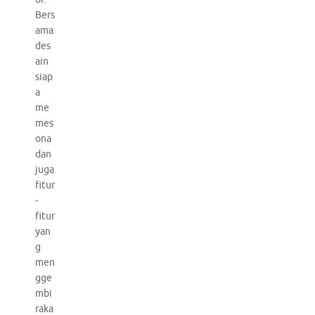
Bers
ama
des
ain
siap
a
me
mes
ona
dan
juga
fitur
-
fitur
yan
g
men
gge
mbi
raka