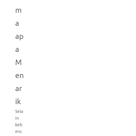
m
a
ap
a
M
en
ar
ik
Sela
in
keb
eru