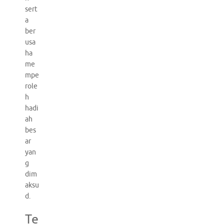
sert
a
ber
usa
ha
me
mpe
role
h
hadi
ah
bes
ar
yan
g
dim
aksu
d.
Te