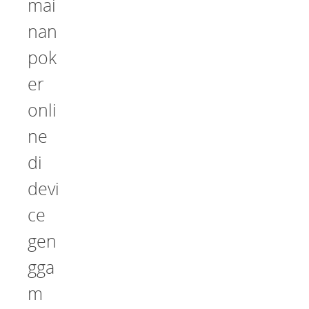
mai
nan
pok
er
onli
ne
di
devi
ce
gen
gga
m