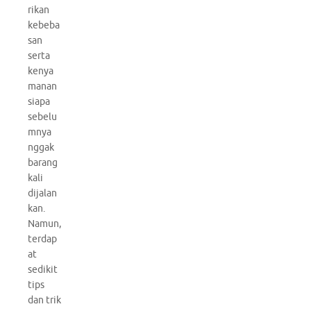
rikan
kebeba
san
serta
kenya
manan
siapa
sebelu
mnya
nggak
barang
kali
dijalan
kan.
Namun,
terdap
at
sedikit
tips
dan trik