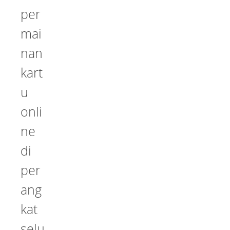
per
mai
nan
kart
u
onli
ne
di
per
ang
kat
selu