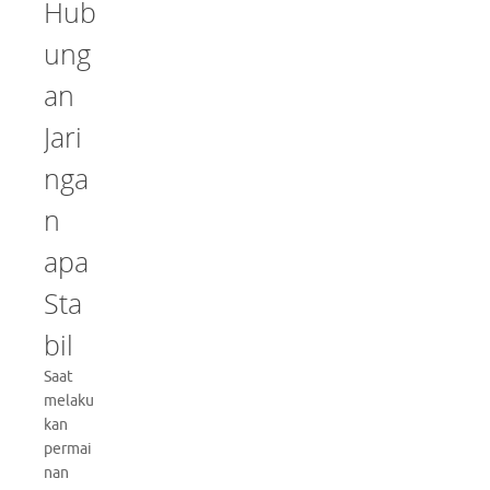
Hub
ung
an
Jari
nga
n
apa
Sta
bil
Saat
melaku
kan
permai
nan