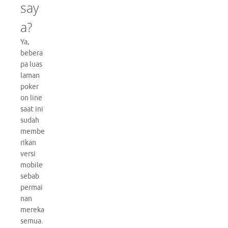
say
a?
Ya,
bebera
pa luas
laman
poker
on line
saat ini
sudah
membe
rikan
versi
mobile
sebab
permai
nan
mereka
semua.