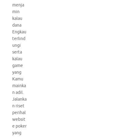
menja
min
kalau
dana
Engkau
terlind
ungi
serta
kalau
game
yang
Kamu
mainka
n adil.
Jalanka
n riset
perihal
websit
e poker
yang