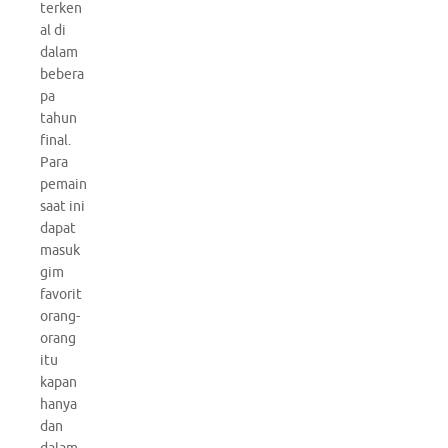
terken
al di
dalam
bebera
pa
tahun
final.
Para
pemain
saat ini
dapat
masuk
gim
favorit
orang-
orang
itu
kapan
hanya
dan