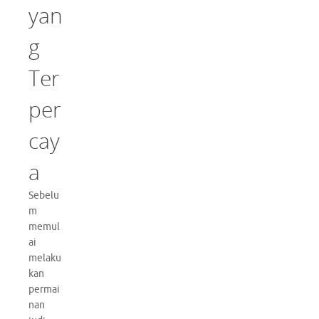
yan
g
Ter
per
cay
a
Sebelu
m
memul
ai
melaku
kan
permai
nan