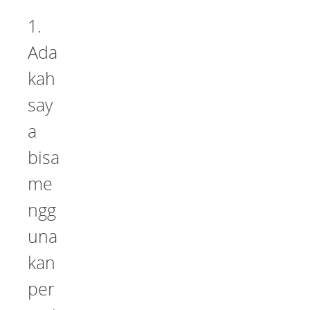
1.
Ada
kah
say
a
bisa
me
ngg
una
kan
per