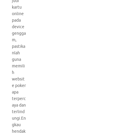
judi
kartu
online
pada
device
gengga
m,
pastika
nlah
guna
memili
h
websit
e poker
apa
terperc
aya dan
terlind
ungi.En
gkau
hendak