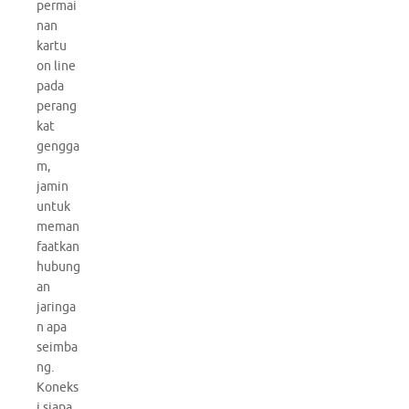
permai
nan
kartu
on line
pada
perang
kat
gengga
m,
jamin
untuk
meman
faatkan
hubung
an
jaringa
n apa
seimba
ng.
Koneks
i siapa