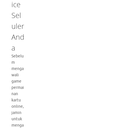
ice
Sel
uler
And
a
Sebelu
m
menga
wali
game
permai
nan
kartu
online,
jamin
untuk
menga