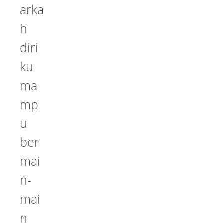
arka
h
diri
ku
ma
mp
u
ber
mai
n-
mai
n