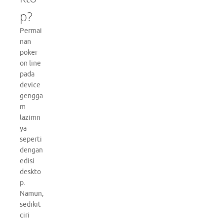
p?
Permai
nan
poker
on line
pada
device
gengga
m
lazimn
ya
seperti
dengan
edisi
deskto
p.
Namun,
sedikit
ciri