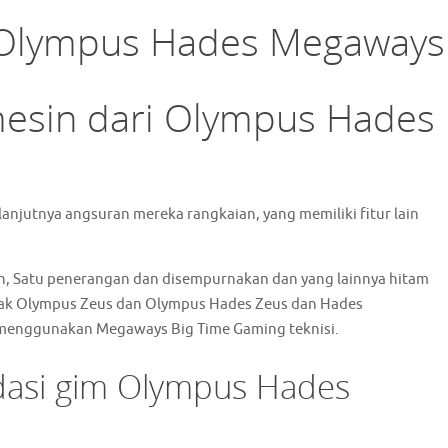
i Olympus Hades Megaways
mesin dari Olympus Hades
njutnya angsuran mereka rangkaian, yang memiliki fitur lain
 Satu penerangan dan disempurnakan dan yang lainnya hitam
dak Olympus Zeus dan Olympus Hades Zeus dan Hades
 menggunakan Megaways Big Time Gaming teknisi.
ndasi gim Olympus Hades