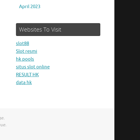
April 2023
Websites To Visit
slot88
Slot resmi
hk pools
situs slot online
RESULT HK
data hk
ge.
gue.