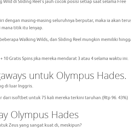
ild di Sliding Reel’s jauh cocok posisi setiap saat selama Free
kiri dengan masing-masing seluruhnya berputar, maka ia akan teru
mana titik itu lenyap.
 beberapa Walking Wilds, dan Sliding Reel mungkin memiliki hingg
 10 Gratis Spins jika mereka mendarat 3 atau 4 selama waktu ini.
aways untuk Olympus Hades.
 di luar Inggris.
dari isoftbet untuk 75 kali mereka terkini taruhan.(Rtp 96. 43%)
ay Olympus Hades
tuk Zeus yang sangat kuat di, meskipun?