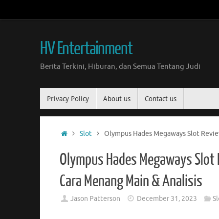
Skip
to
content
HV Entertainment
Berita Terkini, Hiburan, dan Semua Tentang Judi
Skip
Privacy Policy
About us
Contact us
to
content
Home
Slot
Olympus Hades Megaways Slot Review 
Olympus Hades Megaways Slot R
Cara Menang Main & Analisis
Jason Patterson
December 31, 2023
Sl