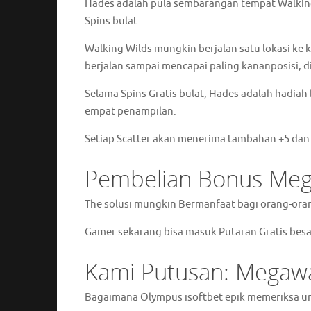
Hades adalah pula sembarangan tempat Walking W
Spins bulat.
Walking Wilds mungkin berjalan satu lokasi ke 
berjalan sampai mencapai paling kananposisi, di 
Selama Spins Gratis bulat, Hades adalah hadiah
empat penampilan.
Setiap Scatter akan menerima tambahan +5 dan +
Pembelian Bonus Meg
The solusi mungkin Bermanfaat bagi orang-orang
Gamer sekarang bisa masuk Putaran Gratis besar 
Kami Putusan: Megaw
Bagaimana Olympus isoftbet epik memeriksa un