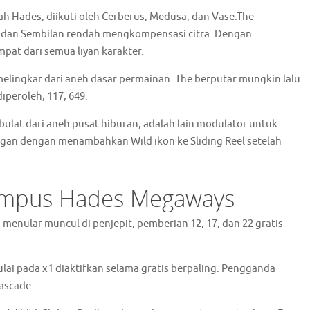
lah Hades, diikuti oleh Cerberus, Medusa, dan Vase.The
uh, dan Sembilan rendah mengkompensasi citra. Dengan
pat dari semua liyan karakter.
elingkar dari aneh dasar permainan. The berputar mungkin lalu
iperoleh, 117, 649.
bulat dari aneh pusat hiburan, adalah lain modulator untuk
n dengan menambahkan Wild ikon ke Sliding Reel setelah
lympus Hades Megaways
 menular muncul di penjepit, pemberian 12, 17, dan 22 gratis
i pada x1 diaktifkan selama gratis berpaling. Pengganda
ascade.