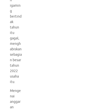
h
igamin
g
bertind
ak
tahun
itu
gagal,
mengh
abiskan
sebagia
n besar
tahun
2022
usaha
itu.
Menge
nai
anggar
an