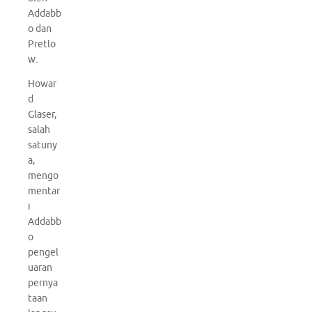
Addabb
o dan
Pretlo
w.
Howar
d
Glaser,
salah
satuny
a,
mengo
mentar
i
Addabb
o
pengel
uaran
pernya
taan