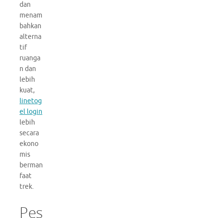
dan
menam
bahkan
alterna
tif
ruanga
n dan
lebih
kuat,
linetog
el login
lebih
secara
ekono
mis
berman
faat
trek.
Pes