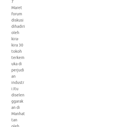
7
Maret
forum
diskusi
dihadiri
oleh
kira-
kira 30
tokoh
terkem
uka di
perjudi
an
industr
i.Itu
diselen
ggarak
an di
Manhat
tan
oleh