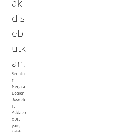
ak
dis
eb
utk
an.
Senato
r
Negara
Bagian
Joseph
P.
Addabb
o Jr.,
yang