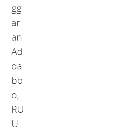
gg
ar
an
Ad
da
bb
o,
RU
U