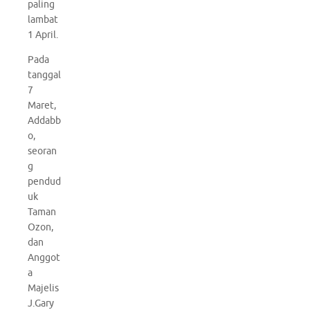
paling
lambat
1 April.
Pada
tanggal
7
Maret,
Addabb
o,
seoran
g
pendud
uk
Taman
Ozon,
dan
Anggot
a
Majelis
J.Gary