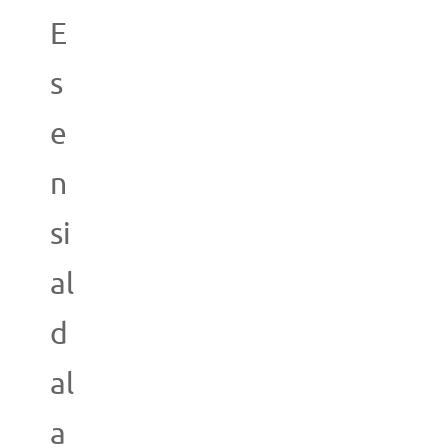
E
s
e
n
si
al
d
al
a