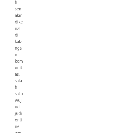
h
sem
akin
dike
nal
di
kala
nga
n
kom
unit
as.
sala
h
satu
wuj
ud
judi
onli
ne