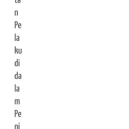
ta
n
Pe
la
ku
di
da
la
m
Pe
ni