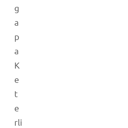
g
a
p
a
K
e
t
e
rli