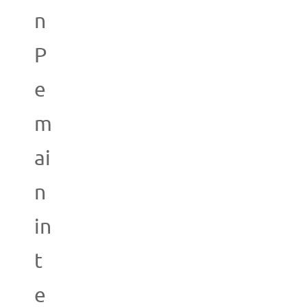
n
P
e
m
ai
n
in
t
e