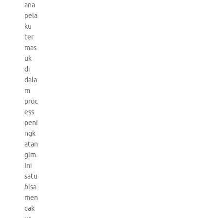
ana
pela
ku
ter
mas
uk
di
dala
m
proc
ess
peni
ngk
atan
gim.
Ini
satu
bisa
men
cak