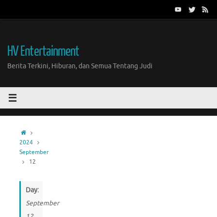
Skip
to
content
HV Entertainment
Berita Terkini, Hiburan, dan Semua Tentang Judi
Home
2024
September
12
Day:
September
12,