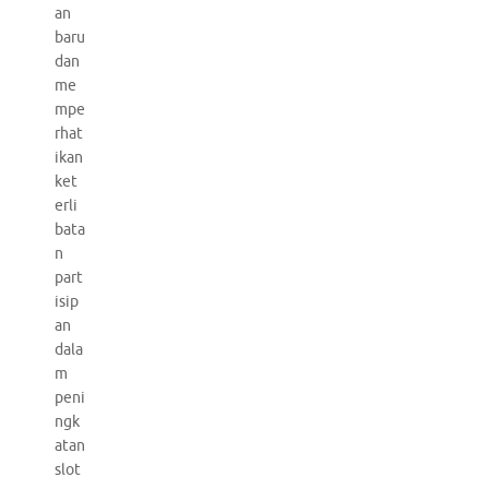
an
baru
dan
me
mpe
rhat
ikan
ket
erli
bata
n
part
isip
an
dala
m
peni
ngk
atan
slot