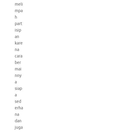
meli
mpa
h
part
isip
an
kare
na
cara
ber
mai
nny
a
siap
a
sed
erha
na
dan
juga