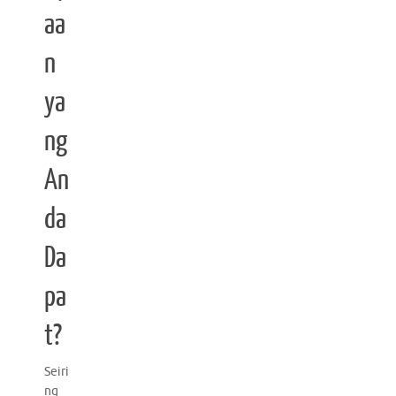
aa
n
ya
ng
An
da
Da
pa
t?
Seiri
ng