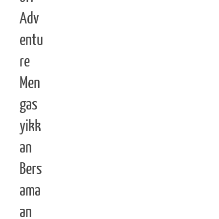
Adv
entu
re
Men
gas
yikk
an
Bers
ama
an