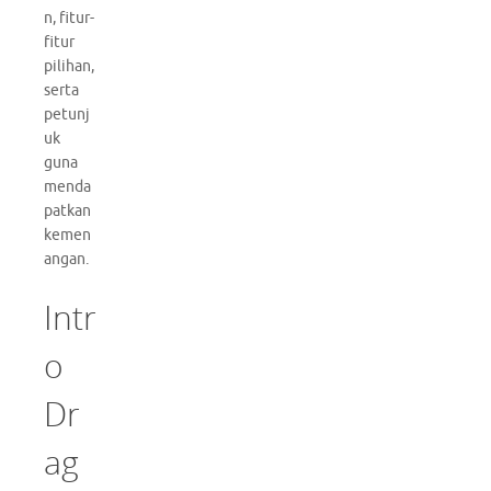
n, fitur-
fitur
pilihan,
serta
petunj
uk
guna
menda
patkan
kemen
angan.
Intr
o
Dr
ag