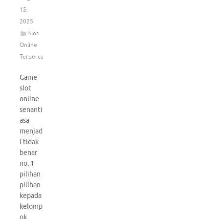
15,
2025
Slot
Online
Terpercaya
Game
slot
online
senanti
asa
menjad
i tidak
benar
no. 1
pilihan
pilihan
kepada
kelomp
ok