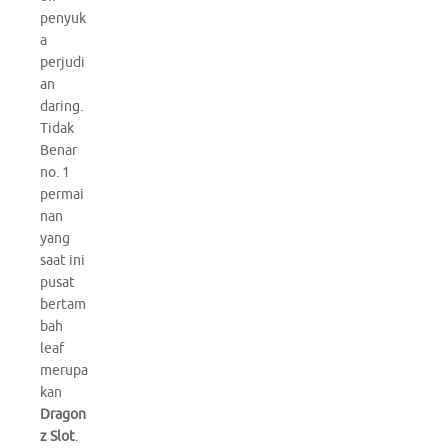
penyuk
a
perjudi
an
daring.
Tidak
Benar
no. 1
permai
nan
yang
saat ini
pusat
bertam
bah
leaf
merupa
kan
Dragon
z Slot
.