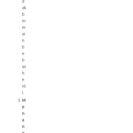
d
ak
b
er
m
ai
n
b
e
b
as
h
e
nt
i.
M
e
n
a
n