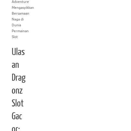
Adventure
Mengasyikkan
Bersamaan
Naga di
Dunia
Permainan
Slot
Ulas
an
Drag
onz
Slot
Gac
or: