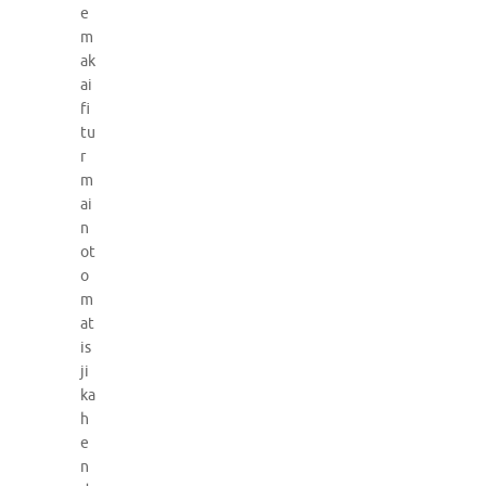
e
m
ak
ai
fi
tu
r
m
ai
n
ot
o
m
at
is
ji
ka
h
e
n