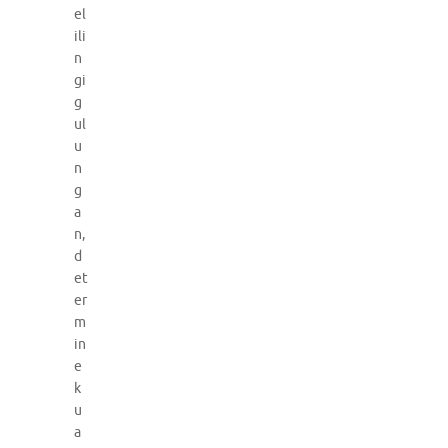
el
ili
n
gi
g
ul
u
n
g
a
n,
d
et
er
m
in
e
k
u
a