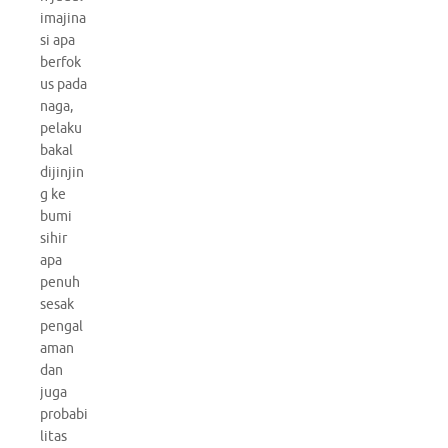
imajina
si apa
berfok
us pada
naga,
pelaku
bakal
dijinjin
g ke
bumi
sihir
apa
penuh
sesak
pengal
aman
dan
juga
probabi
litas