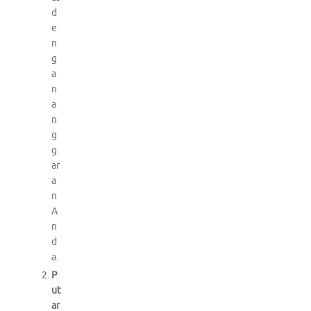
d
e
n
g
a
n
a
n
g
g
ar
a
n
A
n
d
a.
P
ut
ar