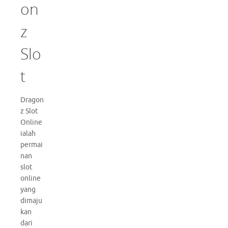
on
z
Slo
t
Dragon
z Slot
Online
ialah
permai
nan
slot
online
yang
dimaju
kan
dari