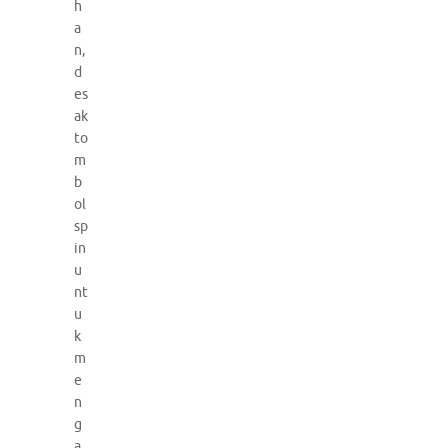
h
a
n,
d
es
ak
to
m
b
ol
sp
in
u
nt
u
k
m
e
n
g
a