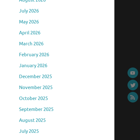
August 2026
July 2026
May 2026
April 2026
March 2026
February 2026
January 2026
December 2025
November 2025
October 2025
September 2025
August 2025
July 2025