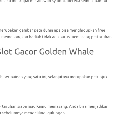
 pelaku mencapai meraih wild symbol, mereka semua mampu
i merupakan gambar peta dunia apa bisa menghidupkan free
gi memenangkan hadiah tidak ada harus memasang pertaruhan.
Slot Gacor Golden Whale
eh permainan yang satu ini, selanjutnya merupakan petunjuk
pertaruhan siapa mau Kamu memasang. Anda bisa menjadikan
au sebelumnya mengelilingi gulungan.