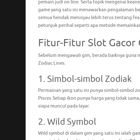
pemain judi on line. Serta topik mengenai kea
game yang satu ini menawarkan pengalaman berma
semua hendak meninjau lebih terus tentang fea
petunjuk perihal seperti apa metode memainka
Fitur-Fitur Slot Gaco
Sebelum mengawali gim, berada baiknya guna me
Zodiac Lines.
1. Simbol-simbol Zodiak
Permainan yang satu ini punya simbol-simbol z
Pisces.Setiap ikon punya harga yang tidak sama
siapa muncul pada layar.
2. Wild Symbol
Wild symbol di dalam gim yang satu ini ialah g