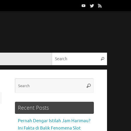
Search for:
Search
Search
Search
for:
Recent Posts
Pernah Dengar Istilah Jam Harimau?
Ini Fakta di Balik Fenomena Slot