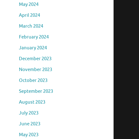
May 2024
April 2024
March 2024
February 2024
January 2024
December 2023
November 2023
October 2023
September 2023
August 2023
July 2023
June 2023
May 2023